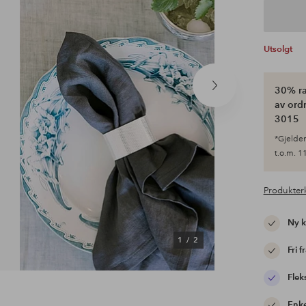
Utsolgt
30% ra
Neste
produkt
av ordr
3015
*Gjelder 
t.o.m. 11
Produkter
Ny 
1
/
2
Fri f
Flek
Enke