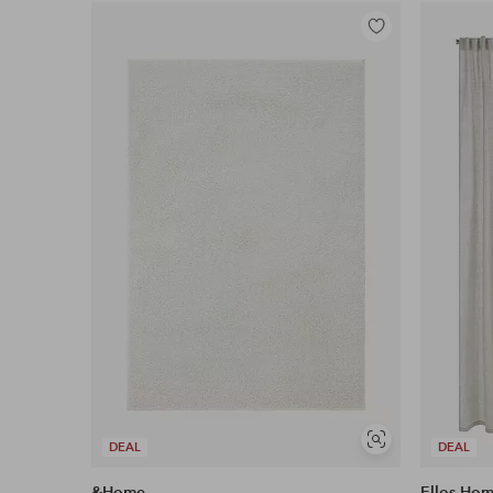
Legg
til
favoritter
Vis
DEAL
DEAL
lignende
&Home
Ellos Ho