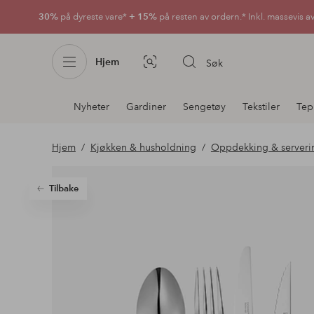
30%
på dyreste vare*
+ 15%
på resten av ordern.* Inkl. massevis a
Hjem
Søk
Bildesøk
Avdelingsnavigering
Nyheter
Gardiner
Sengetøy
Tekstiler
Tep
Hjem
Kjøkken & husholdning
Oppdekking & serveri
Tilbake