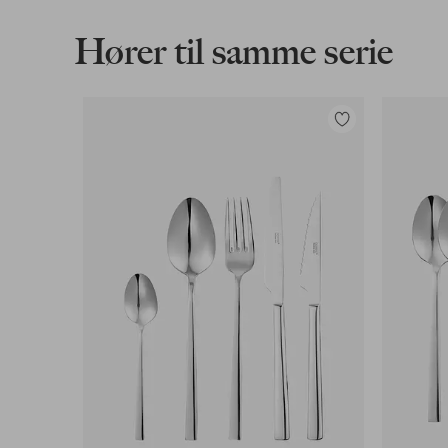
Våre mest fordelaktige betalingsmåter
Hører til samme serie
Les mer
Legg
til
favoritter