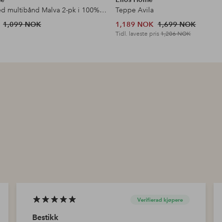
Gardin med multibånd Malva 2-pk i 100% lin
Teppe Avila
1,099 NOK
1,189 NOK
1,699 NOK
Tidl. laveste pris
1,206 NOK
Verifierad kjøpere
Bestikk