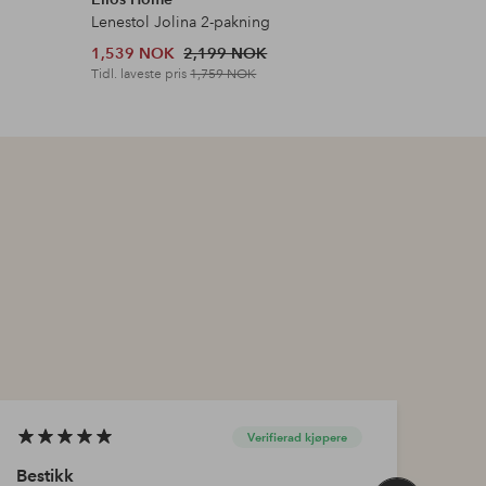
Lenestol Jolina 2-pakning
Speil Myr
1,539 NOK
2,199 NOK
2,449 N
Tidl. laveste pris
1,759 NOK
Tidl. lavest
Verifierad kjøpere
Bestikk
Best