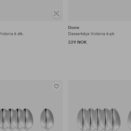
Vis
lignende
Dorre
ictoria 6 stk.
Dessertskje Victoria 6-pk
229 NOK
Legg
til
favoritter