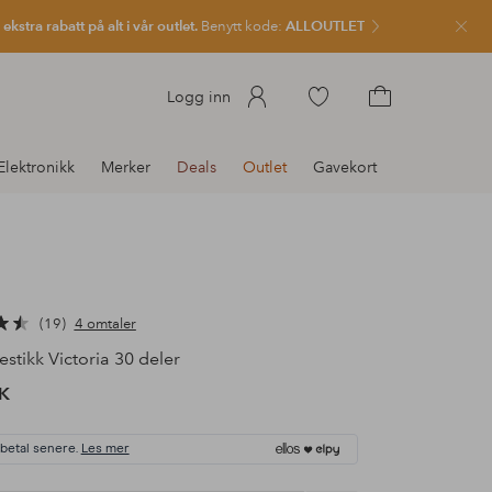
kstra rabatt på alt i vår outlet.
Benytt kode:
ALLOUTLET
Lukk
Gå
Logg inn
til
Gå
favorittmerkede
til
Elektronikk
Merker
Deals
Outlet
Gavekort
produkter
handlekurven
19
4 omtaler
stikk Victoria 30 deler
K
 betal senere.
Les mer