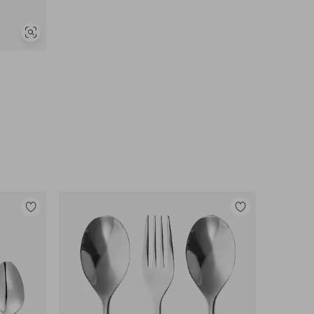
Vis
lignende
Legg
Legg
til
til
favoritter
favoritter