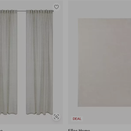
Legg
til
favoritter
Vis
DEAL
lignende
me
Ellos Home