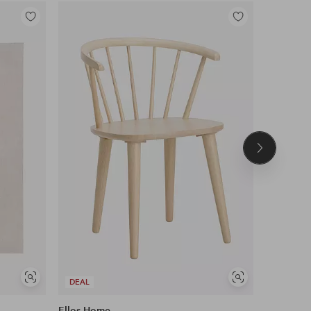
Legg
Legg
til
til
favoritter
favoritter
Neste
produkt
Vis
Vis
DEAL
DEAL
lignende
lignende
Ellos Home
Ellos Ho