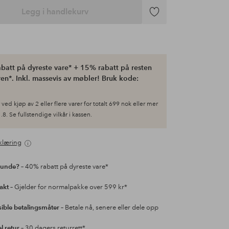
Legg i handlekurv
Legg
til
favoritter
batt på dyreste vare* + 15% rabatt på resten
en*. Inkl. massevis av møbler! Bruk kode:
ved kjøp av 2 eller flere varer for totalt 699 nok eller mer
.8. Se fullstendige vilkår i kassen.
klæring
kunde?
– 40% rabatt på dyreste vare*
rakt
– Gjelder for normalpakke over 599 kr*
sible betalingsmåter
– Betale nå, senere eller dele opp
l retur
– 30 dagers returrett*