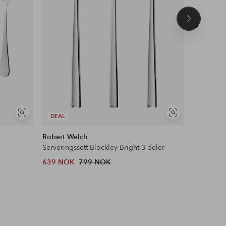
Neste
produkt
Vis
Vis
DEAL
lignende
lignende
Robert Welch
Dorre
Serveringssett Blockley Bright 3 deler
Bestikk Cl
639 NOK
799 NOK
799 NOK