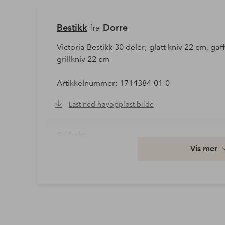
Bestikk
fra
Dorre
Victoria Bestikk 30 deler; glatt kniv 22 cm, gaf
grillkniv 22 cm
Artikkelnummer: 1714384-01-0
Last ned høyoppløst bilde
Fri frakt
Vis mer
Gjelder for normalpakke over 599 kr
Les mer
Faktura & Konto