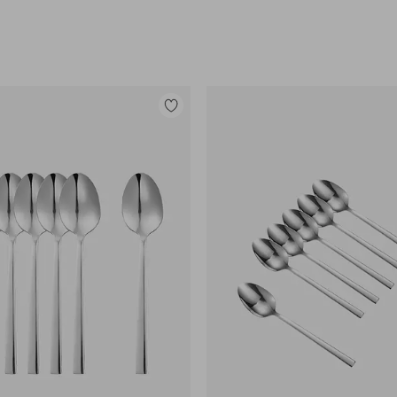
Legg
til
favoritter