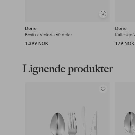
Vis
lignende
Dorre
Dorre
Bestikk Victoria 60 deler
Kaffeskje V
1,399 NOK
179 NOK
Lignende produkter
Legg
til
favoritter