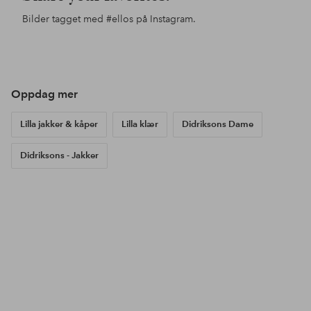
Bilder tagget med
#ellos
på Instagram.
Innlegg
lauraeerika
Innlegg
ellosofficial
Inn
ello
publisert
publisert
pub
av
av
av
Oppdag mer
Lilla jakker & kåper
Lilla klær
Didriksons Dame
Didriksons - Jakker