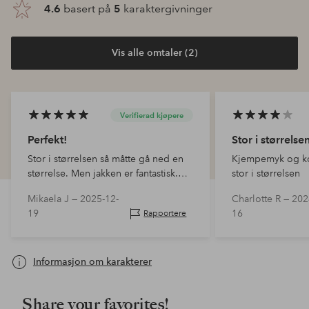
4.6
basert på
5
karaktergivninger
Vis alle omtaler (2)
Verifierad kjøpere
Perfekt!
Stor i størrelse
Stor i størrelsen så måtte gå ned en
Kjempemyk og ko
størrelse. Men jakken er fantastisk.
stor i størrelsen
Som et varmt teppe!
Mikaela J —
2025-12-
Charlotte R —
202
19
16
Rapportere
Informasjon om karakterer
Share your favorites!