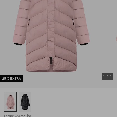
1
/
7
25% EXTRA
Farge: Oyster lilac