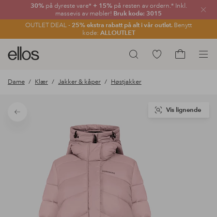
30%
på dyreste vare*
+ 15%
på resten av ordern.* Inkl.
Lukk
massevis av møbler!
Bruk kode: 3015
OUTLET DEAL -
25% ekstra rabatt på alt i vår outlet.
Benytt
kode:
ALLOUTLET
Ellos
Gå
Søk
logo
til
Gå
–
favorittmerkede
til
Dame
Klær
Jakker & kåper
Høstjakker
gå
produkter
handlekurv
til
forsiden
Vis lignende
Tilbake