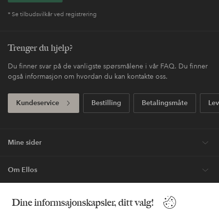
* Se tilbudsvilkår ved registrering
Trenger du hjelp?
Du finner svar på de vanligste spørsmålene i vår FAQ. Du finner
også informasjon om hvordan du kan kontakte oss.
Kundeservice
Bestilling
Betalingsmåte
Lev
Mine sider
Om Ellos
Våre tjenester
Dine informsajonskapsler, ditt valg!