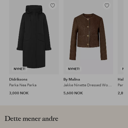
Legg
Legg
til
til
favoritter
favoritter
NYHET!
NYHET!
NY
Didriksons
By Malina
Halti
Parka Nea Parka
Jakke Ninette Dressed Wool Jacket
Parka
3,000 NOK
5,600 NOK
2,89
Dette mener andre