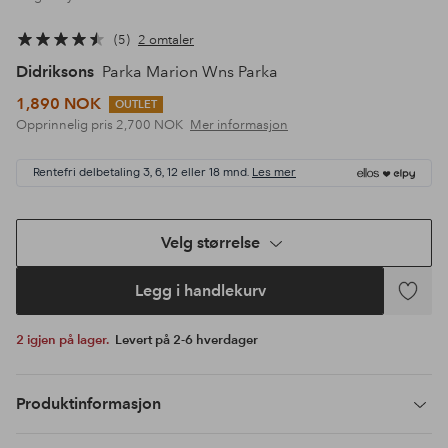
5
2 omtaler
Didriksons
Parka Marion Wns Parka
1,890 NOK
OUTLET
Opprinnelig pris
2,700 NOK
Mer informasjon
Rentefri delbetaling 3, 6, 12 eller 18 mnd.
Les mer
Velg størrelse
Legg i handlekurv
Legg
til
2 igjen på lager.
Levert på 2-6 hverdager
favoritte
Produktinformasjon