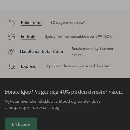
Enkel retur
30 dagers returrett*
Fri frakt
Gjelder for normalpakke over 599 NOK
Betale med elpy. Les mer i
Handle nå, betal siden
kassen.
Express
Få pakken din med ekstra rask levering
Første kjøp? Vi ger deg 40% på den dyreste* varen.
Nyheter hver uke, eksklusive tilbud og en stor dose
stilinspirasjon– direkte til deg.
Bli kunde