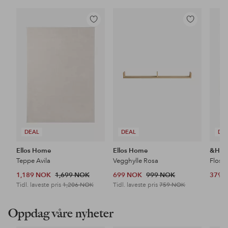
Legg
Legg
til
til
favoritter
favoritter
DEAL
DEAL
DE
Ellos Home
Ellos Home
&Ho
Teppe Avila
Vegghylle Rosa
Floss
1,189 NOK
1,699 NOK
699 NOK
999 NOK
379 
Tidl. laveste pris
1,206 NOK
Tidl. laveste pris
759 NOK
Oppdag våre nyheter