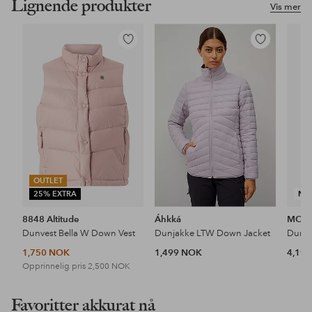
Lignende produkter
Vis mer
Legg
Legg
til
til
favoritter
favoritter
OUTLET
25% EXTRA
NY
8848 Altitude
Áhkká
MOS
Dunvest Bella W Down Vest
Dunjakke LTW Down Jacket
1,750 NOK
1,499 NOK
4,19
Opprinnelig pris
2,500 NOK
Favoritter akkurat nå