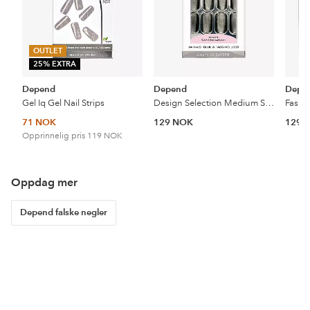
OUTLET
25% EXTRA
Depend
Depend
Depe
Gel Iq Gel Nail Strips
Design Selection Medium Square
Fashi
71 NOK
129 NOK
129 
Opprinnelig pris
119 NOK
Oppdag mer
Depend falske negler