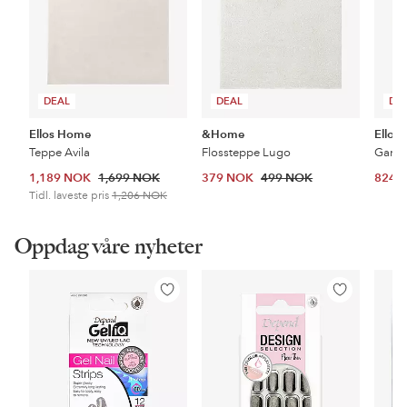
DEAL
DEAL
DE
Ellos Home
&Home
Ellos
Teppe Avila
Flossteppe Lugo
1,189 NOK
1,699 NOK
379 NOK
499 NOK
824 
Tidl. laveste pris
1,206 NOK
Oppdag våre nyheter
Legg
Legg
til
til
favoritter
favoritter