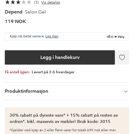
3
Vis detaljer
Depend
Salon Gel
119 NOK
Kjøp nå, betal senere.
Les mer
Legg i handlekurv
Legg
til
favori
Få antall igjen:
Levert på 2-6 hverdager
Produktinformasjon
30% rabatt på dyreste vare* + 15% rabatt på resten av
ordren*. Inkl. massevis av møbler! Bruk kode: 3015
*Gjelder ved kjøp av 2 eller flere varer for totalt 699 nok eller mer