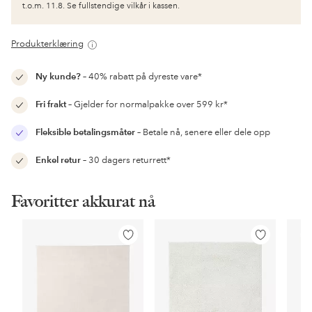
t.o.m. 11.8. Se fullstendige vilkår i kassen.
Produkterklæring
Ny kunde?
– 40% rabatt på dyreste vare*
Fri frakt
– Gjelder for normalpakke over 599 kr*
Fleksible betalingsmåter
– Betale nå, senere eller dele opp
Enkel retur
– 30 dagers returrett*
Favoritter akkurat nå
Legg
Legg
til
til
favoritter
favoritter