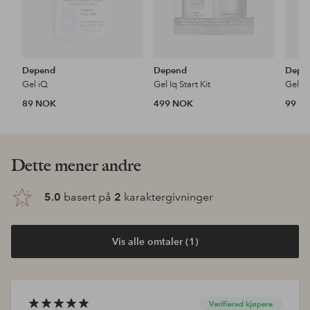
Depend
Depend
Depe
Gel iQ
Gel Iq Start Kit
Gel i
89 NOK
499 NOK
99 N
Dette mener andre
5.0
basert på
2
karaktergivninger
Vis alle omtaler (1)
Verifierad kjøpere