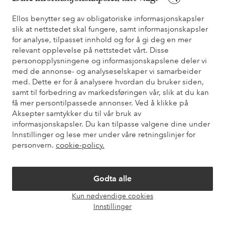
Ellos benytter seg av obligatoriske informasjonskapsler
slik at nettstedet skal fungere, samt informasjonskapsler
Trenger du hjelp?
for analyse, tilpasset innhold og for å gi deg en mer
relevant opplevelse på nettstedet vårt. Disse
Du finner svar på de vanligste spørsmålene i vår FAQ. Du finner
personopplysningene og informasjonskapslene deler vi
også informasjon om hvordan du kan kontakte oss.
med de annonse- og analyseselskaper vi samarbeider
med. Dette er for å analysere hvordan du bruker siden,
Kundeservice
Bestilling
Betalingsmåte
Lev
samt til forbedring av markedsføringen vår, slik at du kan
få mer persontilpassede annonser. Ved å klikke på
Aksepter samtykker du til vår bruk av
informasjonskapsler. Du kan tilpasse valgene dine under
Mine sider
Innstillinger og lese mer under våre retningslinjer for
personvern.
cookie-policy.
Om Ellos
Godta alle
Våre tjenester
Kun nødvendige cookies
Åpne
Innstillinger
chat-
Vilkår