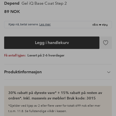
Depend
Gel iQ Base Coat Step 2
89 NOK
Kjøp nå, betal senere.
Les mer
Legg i handlekurv
Legg
til
Få antall igjen:
Levert på 2-6 hverdager
favoritte
Produktinformasjon
30% rabatt på dyreste vare* + 15% rabatt på resten av
ordren*. Inkl. massevis av møbler! Bruk kode: 3015
*Gjelder ved kjøp av 2 eller flere varer for totalt 699 nok eller mer
t.o.m. 11.8. Se fullstendige vilkår i kassen.