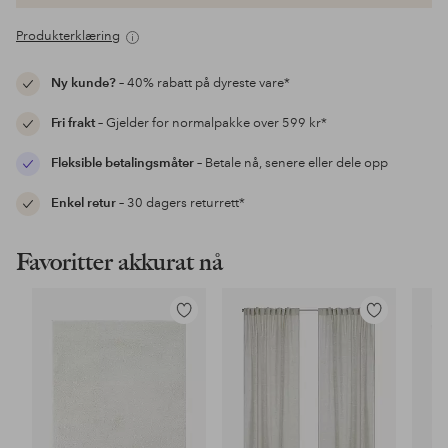
Produkterklæring
Ny kunde?
– 40% rabatt på dyreste vare*
Fri frakt
– Gjelder for normalpakke over 599 kr*
Fleksible betalingsmåter
– Betale nå, senere eller dele opp
Enkel retur
– 30 dagers returrett*
Favoritter akkurat nå
Legg
Legg
til
til
favoritter
favoritter