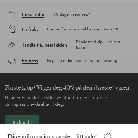
Enkel retur
30 dagers returrett*
Fri frakt
Gjelder for normalpakke over 599 NOK
Betale med elpy. Les mer i
Handle nå, betal siden
kassen.
Express
Få pakken din med ekstra rask levering
Første kjøp? Vi ger deg 40% på den dyreste* varen.
Nyheter hver uke, eksklusive tilbud og en stor dose
stilinspirasjon– direkte til deg.
Bli kunde
Dine informsajonskapsler, ditt valg!
* Se tilbudsvilkår ved registrering