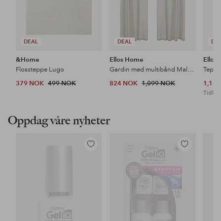
DEAL
DEAL
DE
&Home
Ellos Home
Ellos
Flossteppe Lugo
Gardin med multibånd Malva 2-pk i 100% lin
Teppe
379 NOK
499 NOK
824 NOK
1,099 NOK
1,18
Tidl. l
Oppdag våre nyheter
Legg
Legg
til
til
favoritter
favoritter