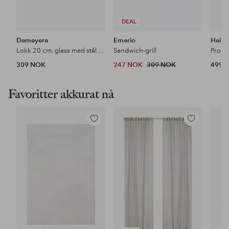
DEAL
Demeyere
Emerio
Heiro
Lokk 20 cm, glass med stålknopp
Sandwich-grill
Pro S
309 NOK
247 NOK
309 NOK
499 
Favoritter akkurat nå
Legg
Legg
til
til
favoritter
favoritter