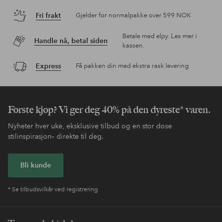
Fri frakt
Gjelder for normalpakke over 599 NOK
Betale med elpy. Les mer i
Handle nå, betal siden
kassen.
Express
Få pakken din med ekstra rask levering
Første kjøp? Vi ger deg 40% på den dyreste* varen.
Nyheter hver uke, eksklusive tilbud og en stor dose
stilinspirasjon– direkte til deg.
Bli kunde
* Se tilbudsvilkår ved registrering