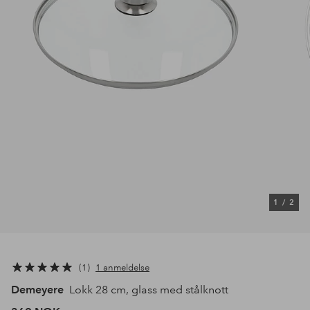
1
/
2
1
1 anmeldelse
Demeyere
Lokk 28 cm, glass med stålknott