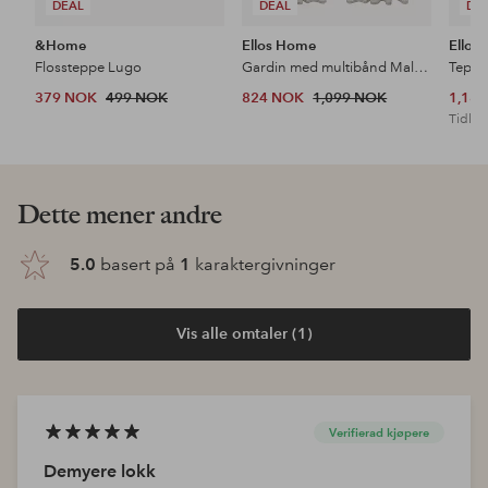
DEAL
DEAL
DE
&Home
Ellos Home
Ellos
Flossteppe Lugo
Gardin med multibånd Malva 2-pk i 100% lin
Teppe
379 NOK
499 NOK
824 NOK
1,099 NOK
1,18
Tidl. l
Dette mener andre
5.0
basert på
1
karaktergivninger
Vis alle omtaler (1)
Verifierad kjøpere
Demyere lokk