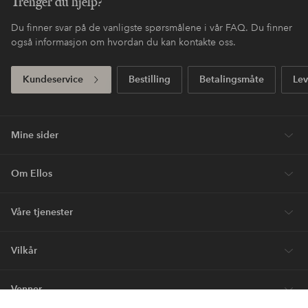
Trenger du hjelp?
Du finner svar på de vanligste spørsmålene i vår FAQ. Du finner
også informasjon om hvordan du kan kontakte oss.
Kundeservice
Bestilling
Betalingsmåte
Lev
Mine sider
Om Ellos
Våre tjenester
Vilkår
Venner