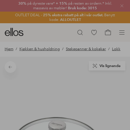
30%
på dyreste vare*
+ 15%
på resten av ordern.* Inkl.
Lukk
massevis av møbler!
Bruk kode: 3015
OUTLET DEAL -
25% ekstra rabatt på alt i vår outlet.
Benytt
kode:
ALLOUTLET
Ellos
Gå
Søk
logo
til
Gå
–
favorittmerkede
til
Hjem
Kjøkken & husholdning
Stekepanner & kokekar
Lokk
gå
produkter
handlekurv
til
forsiden
Vis lignende
Tilbake