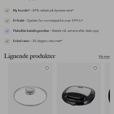
Ny kunde?
– 40% rabatt på dyreste vare*
Fri frakt
– Gjelder for normalpakke over 599 kr*
Fleksible betalingsmåter
– Betale nå, senere eller dele opp
Enkel retur
– 30 dagers returrett*
Lignende produkter
Vis mer
Legg
Legg
til
til
favoritter
favoritter