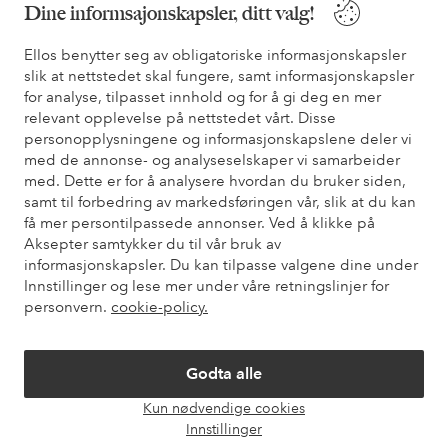
Dine informsajonskapsler, ditt valg!
Ellos benytter seg av obligatoriske informasjonskapsler
Sikre betalinger - Betal direkte eller del opp
slik at nettstedet skal fungere, samt informasjonskapsler
Vil du vite mer om
våre betalingsalternativer
?
for analyse, tilpasset innhold og for å gi deg en mer
relevant opplevelse på nettstedet vårt. Disse
elpy
elpy
personopplysningene og informasjonskapslene deler vi
med de annonse- og analyseselskaper vi samarbeider
med. Dette er for å analysere hvordan du bruker siden,
samt til forbedring av markedsføringen vår, slik at du kan
Norge - Velg land
få mer persontilpassede annonser. Ved å klikke på
Aksepter samtykker du til vår bruk av
informasjonskapsler. Du kan tilpasse valgene dine under
Facebook
Instagram
Pinterest
Youtube
Innstillinger og lese mer under våre retningslinjer for
personvern.
cookie-policy.
Godta alle
Kun nødvendige cookies
Åpne
Innstillinger
chat-