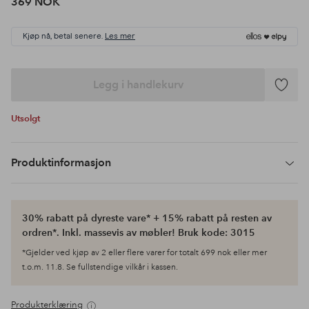
369 NOK
Kjøp nå, betal senere.
Les mer
Legg i handlekurv
Legg
til
Utsolgt
favoritte
Produktinformasjon
30% rabatt på dyreste vare* + 15% rabatt på resten av
ordren*. Inkl. massevis av møbler! Bruk kode: 3015
*Gjelder ved kjøp av 2 eller flere varer for totalt 699 nok eller mer
t.o.m. 11.8. Se fullstendige vilkår i kassen.
Produkterklæring