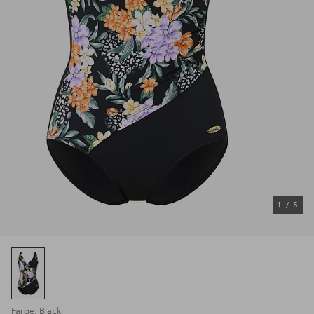
1
/
5
Farge: Black