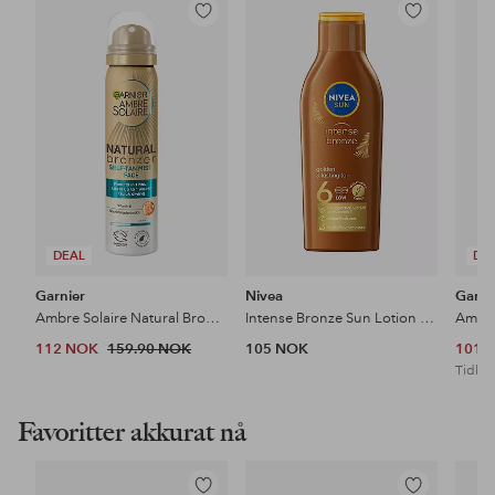
Legg
Legg
til
til
favoritter
favoritter
DEAL
DE
Garnier
Nivea
Garni
Ambre Solaire Natural Bronzer Self Tan Mist Face 75 ml
Intense Bronze Sun Lotion SPF6
112 NOK
159.90 NOK
105 NOK
101 
Tidl. l
Favoritter akkurat nå
Legg
Legg