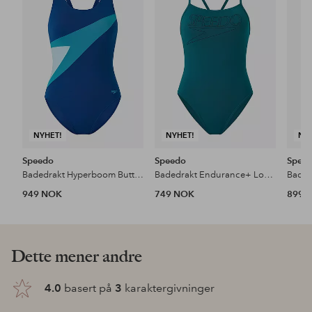
favoritter
favoritter
NYHET!
NYHET!
NY
Speedo
Speedo
Spee
Badedrakt Hyperboom Butterfly Back Swimsuit
Badedrakt Endurance+ Logo Thin Strap Swimsuit
949 NOK
749 NOK
899 
Dette mener andre
4.0
basert på
3
karaktergivninger