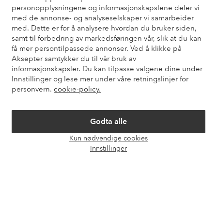
personopplysningene og informasjonskapslene deler vi
Du finner svar på de vanligste spørsmålene i vår FAQ. Du finner
med de annonse- og analyseselskaper vi samarbeider
også informasjon om hvordan du kan kontakte oss.
med. Dette er for å analysere hvordan du bruker siden,
samt til forbedring av markedsføringen vår, slik at du kan
Kundeservice
Bestilling
Betalingsmåte
Lev
få mer persontilpassede annonser. Ved å klikke på
Aksepter samtykker du til vår bruk av
informasjonskapsler. Du kan tilpasse valgene dine under
Innstillinger og lese mer under våre retningslinjer for
Mine sider
personvern.
cookie-policy.
Om Ellos
Godta alle
Kun nødvendige cookies
Våre tjenester
Åpne
Innstillinger
chat-
boks
Vilkår
Venner