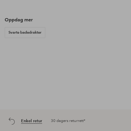
publisert
publisert
pub
av
av
av
Oppdag mer
Svarte badedrakter
Enkel retur
30 dagers returrett*