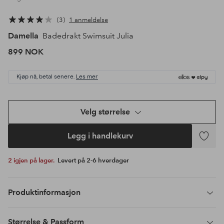
3
1 anmeldelse
Damella
Badedrakt Swimsuit Julia
899 NOK
Kjøp nå, betal senere.
Les mer
Velg størrelse
Legg i handlekurv
Legg
til
2 igjen på lager.
Levert på 2-6 hverdager
favoritte
Produktinformasjon
Størrelse & Passform