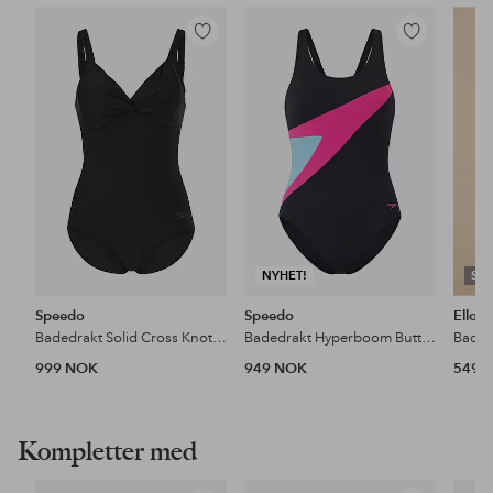
Legg
Legg
til
til
favoritter
favoritter
NYHET!
SW
Speedo
Speedo
Ellos 
Badedrakt Solid Cross Knot Swimsuit
Badedrakt Hyperboom Butterfly Back Swimsuit
Baded
999 NOK
949 NOK
549 
Kompletter med