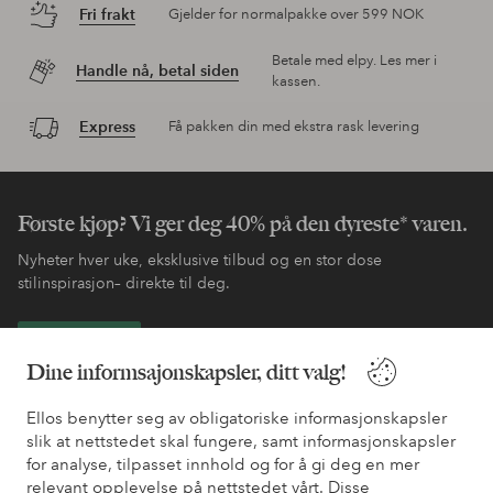
Fri frakt
Gjelder for normalpakke over 599 NOK
Betale med elpy. Les mer i
Handle nå, betal siden
kassen.
Express
Få pakken din med ekstra rask levering
Første kjøp? Vi ger deg 40% på den dyreste* varen.
Nyheter hver uke, eksklusive tilbud og en stor dose
stilinspirasjon– direkte til deg.
Bli kunde
Dine informsajonskapsler, ditt valg!
* Se tilbudsvilkår ved registrering
Ellos benytter seg av obligatoriske informasjonskapsler
slik at nettstedet skal fungere, samt informasjonskapsler
for analyse, tilpasset innhold og for å gi deg en mer
Trenger du hjelp?
relevant opplevelse på nettstedet vårt. Disse