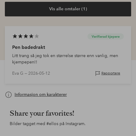
Vis alle omtaler (1)
Verifierad kjøpere
Pen badedrakt
Litt trang så jeg tok en størrelse større enn vanlig, men
kjempepen!!
Eva G —
2026-05-12
Rapportere
Informasjon om karakterer
Share your favorites!
Bilder tagget med
#ellos
på Instagram.
Innlegg
ellosofficial
Innlegg
lindamariie
Inn
tjo