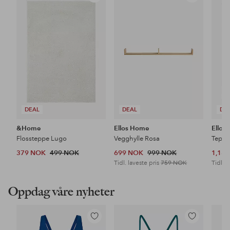
til
til
favoritter
favoritter
DEAL
DEAL
DE
&Home
Ellos Home
Ellos
Flossteppe Lugo
Vegghylle Rosa
Teppe
379 NOK
499 NOK
699 NOK
999 NOK
1,18
Tidl. laveste pris
759 NOK
Tidl. l
Oppdag våre nyheter
Legg
Legg
til
til