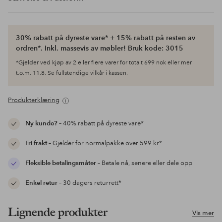
30% rabatt på dyreste vare* + 15% rabatt på resten av
ordren*. Inkl. massevis av møbler! Bruk kode: 3015
*Gjelder ved kjøp av 2 eller flere varer for totalt 699 nok eller mer
t.o.m. 11.8. Se fullstendige vilkår i kassen.
Produkterklæring
Ny kunde?
– 40% rabatt på dyreste vare*
Fri frakt
– Gjelder for normalpakke over 599 kr*
Fleksible betalingsmåter
– Betale nå, senere eller dele opp
Enkel retur
– 30 dagers returrett*
Lignende produkter
Vis mer