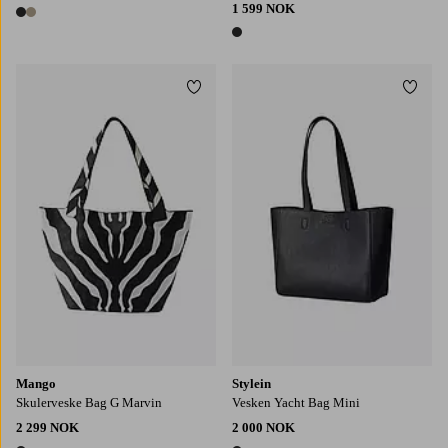
1 599 NOK
2 farger
1 farge
Legg til favoritter
Legg t
Mango
Stylein
Skulerveske Bag G Marvin
Vesken Yacht Bag Mini
2 299 NOK
2 000 NOK