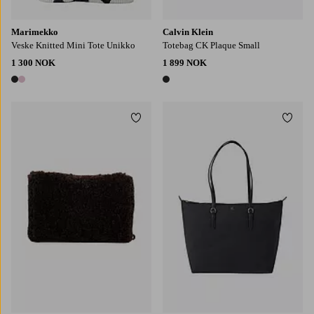
Marimekko
Calvin Klein
Veske Knitted Mini Tote Unikko
Totebag CK Plaque Small
1 300 NOK
1 899 NOK
2 farger
1 farge
Legg til favoritter
Legg t