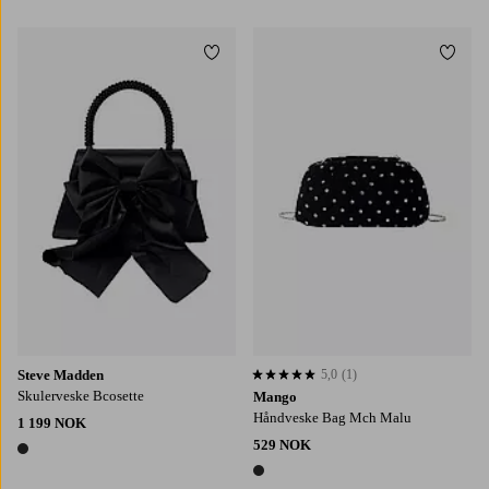
2 farger
1 farge
Legg til favoritter
Legg t
Steve Madden
5,0
(1)
5,0 basert på 1 karaktergivninger
Skulerveske Bcosette
Mango
Håndveske Bag Mch Malu
1 199 NOK
529 NOK
1 farge
1 farge