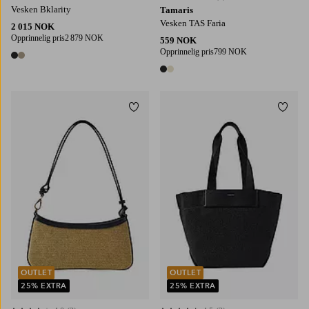
Vesken Bklarity
Tamaris
Vesken TAS Faria
2 015 NOK
Opprinnelig pris
2 879 NOK
559 NOK
Opprinnelig pris
799 NOK
2 farger
2 farger
Legg til favoritter
Legg t
OUTLET
OUTLET
25% EXTRA
25% EXTRA