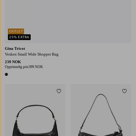
OUTLET
25% EXTRA
Gina Tricot
Vesken Small Wide Shopper Bag
239 NOK
Opprinnelig pris
399 NOK
1 farge
Legg til favoritter
Legg t