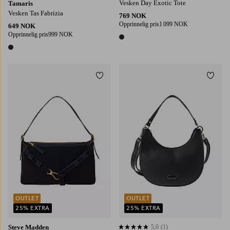
Vesken Day Exotic Tote
Tamaris
Vesken Tas Fabrizia
769 NOK
Opprinnelig pris
1 099 NOK
649 NOK
Opprinnelig pris
999 NOK
1 farge
1 farge
Legg til favoritter
Legg t
OUTLET
OUTLET
25% EXTRA
25% EXTRA
Steve Madden
5,0
(1)
5,0 basert på 1 karaktergivninger