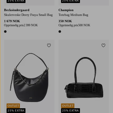
25% EXTRA
25% EXTRA
Becksöndergaard
Champion
Skulerveske Deery Fraya Small Bag
Totebag Medium Bag
1 679 NOK
350 NOK
Opprinnelig pris
2 399 NOK
Opprinnelig pris
500 NOK
1 farge
1 farge
Legg til favoritter
Legg t
OUTLET
OUTLET
25% EXTRA
25% EXTRA