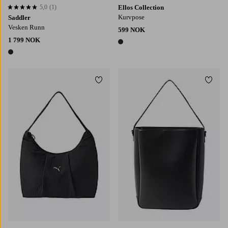
5,0
(1)
Ellos Collection
5,0 basert på 1 karaktergivninger
Kurvpose
Saddler
Vesken Runn
599 NOK
1 799 NOK
1 farge
1 farge
Legg til favoritter
Legg t