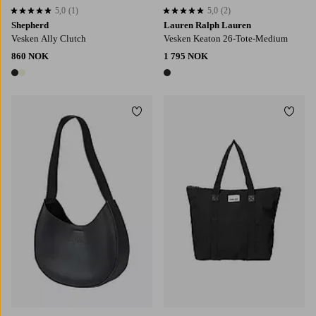
5,0
(1)
5,0
(2)
5,0 basert på 1 karaktergivninger
5,0 basert på 2 karaktergivninger
Shepherd
Lauren Ralph Lauren
Vesken Ally Clutch
Vesken Keaton 26-Tote-Medium
860 NOK
1 795 NOK
2 farger
1 farge
Legg til favoritter
Legg t