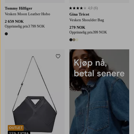
Tommy Hilfiger
4,0
(6)
4,0 basert på 6 karaktergivninger
Vesken Moon Leather Hobo
Gina Tricot
Vesken Shoulder Bag
2 659 NOK
Opprinnelig pris
3 799 NOK
279 NOK
Opprinnelig pris
399 NOK
1 farge
3 farger
Legg til favoritter
Les mer
OUTLET
25% EXTRA