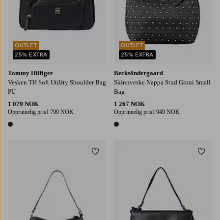
OUTLET
OUTLET
25% EXTRA
25% EXTRA
Tommy Hilfiger
Becksöndergaard
Vesken TH Soft Utility Shoulder Bag
Skinnveske Nappa Stud Ginni Small
PU
Bag
1 079 NOK
1 267 NOK
Opprinnelig pris
1 799 NOK
Opprinnelig pris
1 949 NOK
1 farge
1 farge
Legg til favoritter
Legg t