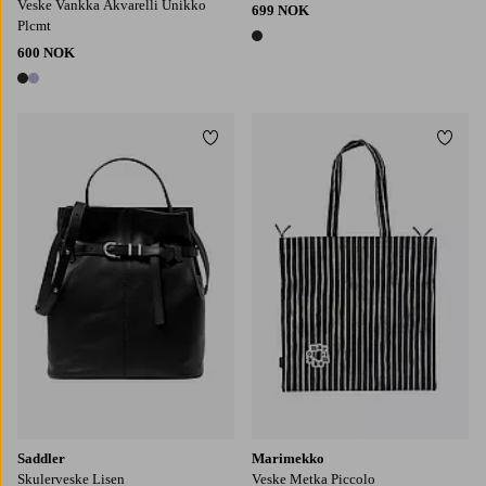
Veske Vankka Akvarelli Unikko
699 NOK
Plcmt
1 farge
600 NOK
2 farger
Legg til favoritter
Legg t
Saddler
Marimekko
Skulerveske Lisen
Veske Metka Piccolo