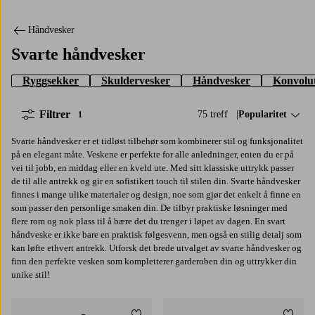
Håndvesker
Svarte håndvesker
Ryggsekker
Skuldervesker
Håndvesker
Konvolut
Filtrer
75 treff
Sorter på:
Popularitet
1
Svarte håndvesker er et tidløst tilbehør som kombinerer stil og funksjonalitet
på en elegant måte. Veskene er perfekte for alle anledninger, enten du er på
vei til jobb, en middag eller en kveld ute. Med sitt klassiske uttrykk passer
de til alle antrekk og gir en sofistikert touch til stilen din. Svarte håndvesker
finnes i mange ulike materialer og design, noe som gjør det enkelt å finne en
som passer den personlige smaken din. De tilbyr praktiske løsninger med
flere rom og nok plass til å bære det du trenger i løpet av dagen. En svart
håndveske er ikke bare en praktisk følgesvenn, men også en stilig detalj som
kan løfte ethvert antrekk. Utforsk det brede utvalget av svarte håndvesker og
finn den perfekte vesken som kompletterer garderoben din og uttrykker din
unike stil!