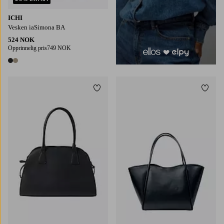
ICHI
Vesken iaSimona BA
524 NOK
Opprinnelig pris
749 NOK
2 farger
Legg til favoritter
Legg t