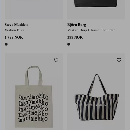
Steve Madden
Björn Borg
Vesken Biva
Vesken Borg Classic Shoulder
1 799 NOK
399 NOK
1 farge
1 farge
Legg til favoritter
Legg t