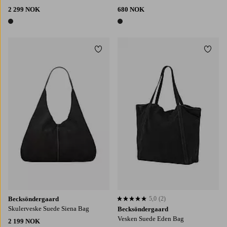
2 299 NOK
680 NOK
1 farge
1 farge
Legg til favoritter
Legg t
Becksöndergaard
5,0
(2)
5,0 basert på 2 karaktergivninger
Skulerveske Suede Siena Bag
Becksöndergaard
Vesken Suede Eden Bag
2 199 NOK