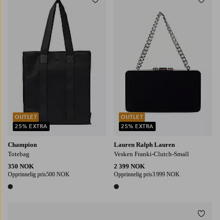
Legg til favoritter
Legg t
OUTLET
OUTLET
25% EXTRA
25% EXTRA
Champion
Lauren Ralph Lauren
Totebag
Vesken Franki-Clutch-Small
350 NOK
2 399 NOK
Opprinnelig pris
500 NOK
Opprinnelig pris
3 999 NOK
1 farge
1 farge
Legg t