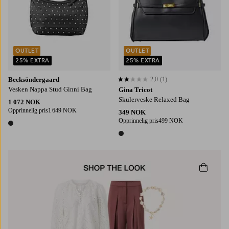
OUTLET
OUTLET
25% EXTRA
25% EXTRA
Becksöndergaard
2,0
(1)
2,0 basert på 1 karaktergivninger
Vesken Nappa Stud Ginni Bag
Gina Tricot
Skulerveske Relaxed Bag
1 072 NOK
Opprinnelig pris
1 649 NOK
349 NOK
Opprinnelig pris
499 NOK
1 farge
1 farge