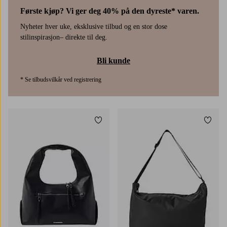
Første kjøp? Vi ger deg 40% på den dyreste* varen.
Nyheter hver uke, eksklusive tilbud og en stor dose
stilinspirasjon– direkte til deg.
Bli kunde
* Se tilbudsvilkår ved registrering
Legg til favoritter
Legg t