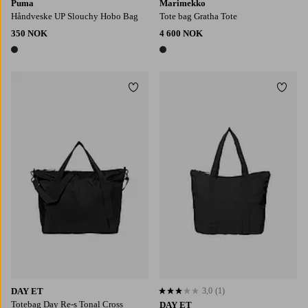
Puma
Marimekko
Håndveske UP Slouchy Hobo Bag
Tote bag Gratha Tote
350 NOK
4 600 NOK
1 farge
1 farge
Legg til favoritter
Legg t
DAY ET
3,0
(1)
3,0 basert på 1 karaktergivninger
Totebag Day Re-s Tonal Cross
DAY ET