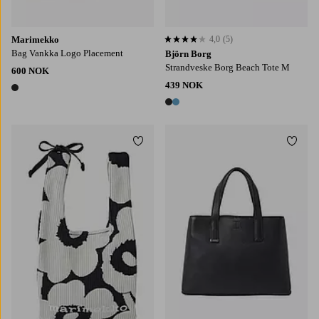
Marimekko
4,0
(5)
4,0 basert på 5 karaktergivninger
Bag Vankka Logo Placement
Björn Borg
Strandveske Borg Beach Tote M
600 NOK
439 NOK
1 farge
2 farger
Legg til favoritter
Legg t