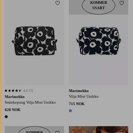
KOMMER
Legg til favoritter
Legg t
SNART
4,4
(5)
Marimekko
4,4 basert på 5 karaktergivninger
Vilja Mini Unikko
Marimekko
Sminkepung Vilja Mini Unikko
715 NOK
620 NOK
1 farge
1 farge
KOMMER