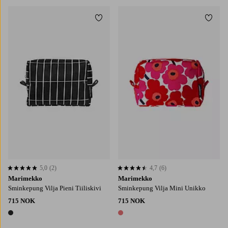
Legg til favoritter
Legg t
5,0
(2)
4,7
(6)
5,0 basert på 2 karaktergivninger
4,7 basert på 6 karaktergivninger
Marimekko
Marimekko
Sminkepung Vilja Pieni Tiiliskivi
Sminkepung Vilja Mini Unikko
715 NOK
715 NOK
1 farge
1 farge