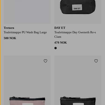
Tretorn
DAY ET
Toalettmappe PU Wash Bag Large
Toalettmappe Day Gweneth Re-s
Clam
500 NOK
479 NOK
1 farge
Legg til favoritter
Legg t