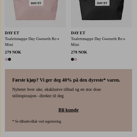
DAY ET
DAY ET
Toalettmappe Day Gweneth Re-s
Toalettmappe Day Gweneth Re-s
Mini
Mini
279 NOK
279 NOK
2 farger
2 farger
Første kjøp? Vi ger deg 40% på den dyreste* varen.
Nyheter hver uke, eksklusive tilbud og en stor dose
stilinspirasjon– direkte til deg.
Bli kunde
* Se tilbudsvilkår ved registrering