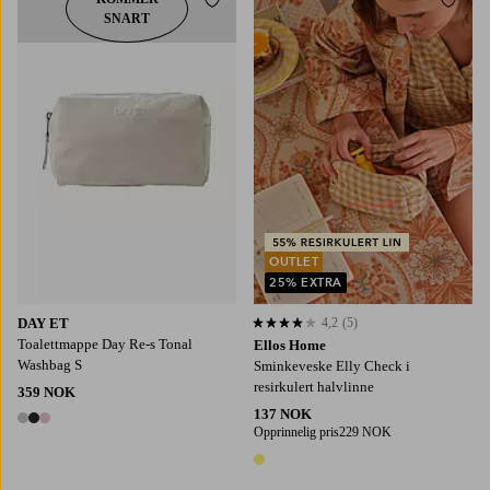
Legg til favoritter
Legg t
SNART
OUTLET
25% EXTRA
DAY ET
4,2
(5)
4,2 basert på 5 karaktergivninger
Toalettmappe Day Re-s Tonal
Ellos Home
Washbag S
Sminkeveske Elly Check i
resirkulert halvlinne
359 NOK
137 NOK
3 farger
Opprinnelig pris
229 NOK
1 farge