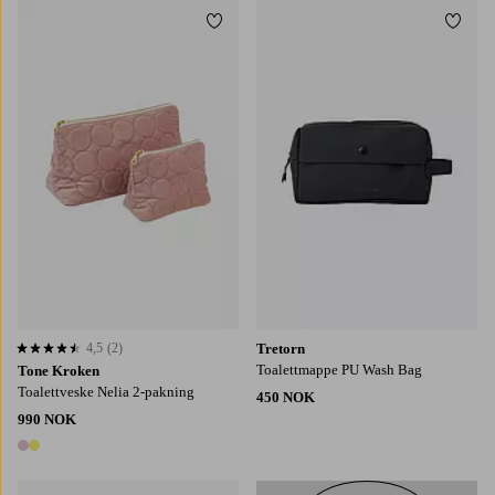
Legg til favoritter
Legg t
4,5
(2)
Tretorn
4,5 basert på 2 karaktergivninger
Toalettmappe PU Wash Bag
Tone Kroken
Toalettveske Nelia 2-pakning
450 NOK
990 NOK
2 farger