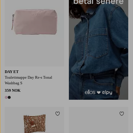
Les mer
DAY ET
Toalettmappe Day Re-s Tonal
Washbag S
359 NOK
2 farger
Legg til favoritter
Legg t