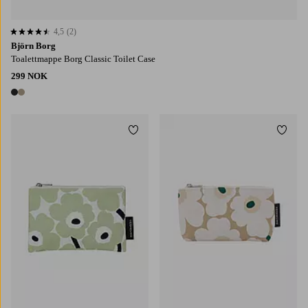
4,5
(2)
4,5 basert på 2 karaktergivninger
Björn Borg
Toalettmappe Borg Classic Toilet Case
299 NOK
2 farger
Legg til favoritter
Legg t