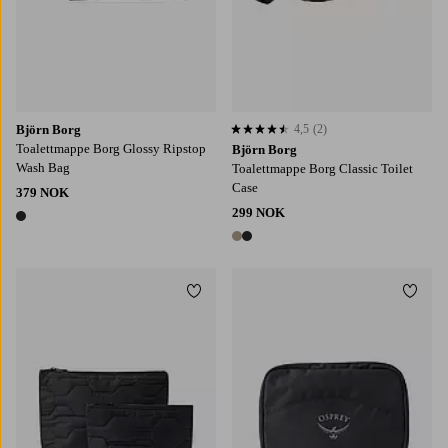
Björn Borg
4,5
(2)
4,5 basert på 2 karaktergivninger
Toalettmappe Borg Glossy Ripstop
Björn Borg
Wash Bag
Toalettmappe Borg Classic Toilet
Case
379 NOK
299 NOK
1 farge
2 farger
Legg til favoritter
Legg t