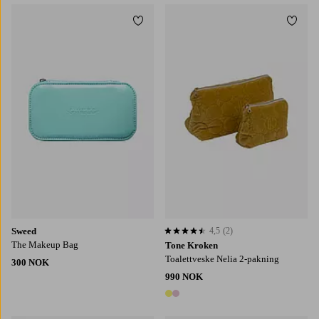
Legg til favoritter
Legg t
Sweed
4,5
(2)
4,5 basert på 2 karaktergivninger
The Makeup Bag
Tone Kroken
Toalettveske Nelia 2-pakning
300 NOK
990 NOK
2 farger