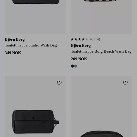
Björn Borg
4,0
(4)
4,0 basert på 4 karaktergivninger
Toalettmappe Studio Wash Bag
Björn Borg
Toalettmappe Borg Beach Wash Bag
349 NOK
269 NOK
2 farger
Legg til favoritter
Legg t