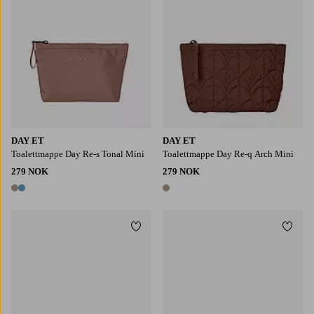
DAY ET
DAY ET
Toalettmappe Day Re-s Tonal Mini
Toalettmappe Day Re-q Arch Mini
279 NOK
279 NOK
2 farger
1 farge
Legg til favoritter
Legg t