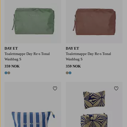
DAY ET
DAY ET
Toalettmappe Day Re-s Tonal
Toalettmappe Day Re-s Tonal
Washbag S
Washbag S
359 NOK
359 NOK
2 farger
2 farger
Legg til favoritter
Legg t