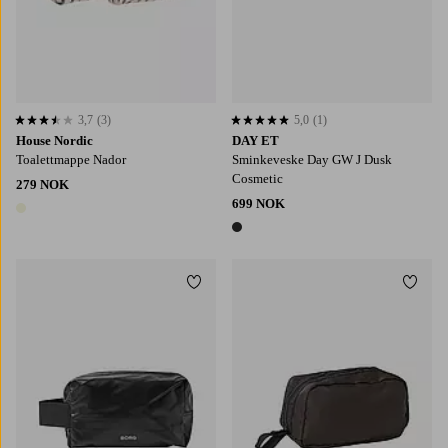
3,7
(3)
5,0
(1)
3,7 basert på 3 karaktergivninger
5,0 basert på 1 karaktergivninger
House Nordic
DAY ET
Toalettmappe Nador
Sminkeveske Day GW J Dusk
Cosmetic
279 NOK
699 NOK
1 farge
1 farge
Legg til favoritter
Legg t