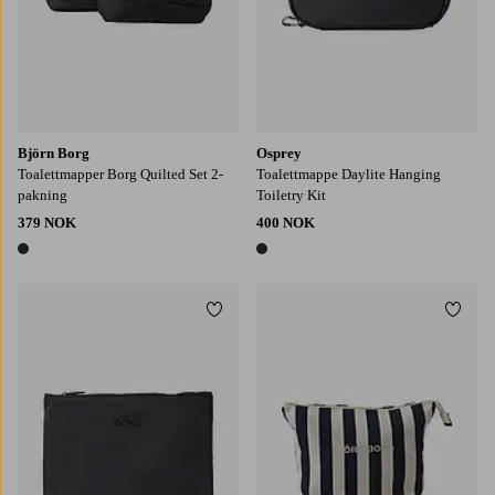
Björn Borg
Osprey
Toalettmapper Borg Quilted Set 2-
Toalettmappe Daylite Hanging
pakning
Toiletry Kit
379 NOK
400 NOK
1 farge
1 farge
Legg til favoritter
Legg t