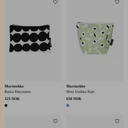
Legg til favoritter
Legg t
Marimekko
Marimekko
Kaika Räsymatto
Mini Unikko Kaje
325 NOK
650 NOK
1 farge
1 farge
Legg til favoritter
Legg t