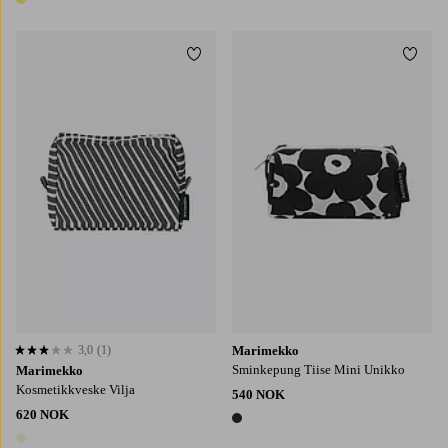
1 farge
Legg til favoritter
Legg t
3,0
(1)
Marimekko
3,0 basert på 1 karaktergivninger
Sminkepung Tiise Mini Unikko
Marimekko
Kosmetikkveske Vilja
540 NOK
620 NOK
1 farge
1 farge