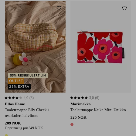
Legg til favoritter
Legg t
OUTLET
25% EXTRA
4,0
(3)
5,0
(6)
4,0 basert på 3 karaktergivninger
5,0 basert på 6 karaktergivninger
Ellos Home
Marimekko
Toalettmappe Elly Check i
Toalettmappe Kaika Mini Unikko
resirkulert halvlinne
325 NOK
209 NOK
1 farge
Opprinnelig pris
349 NOK