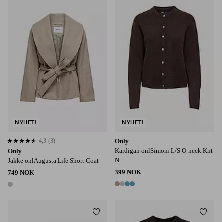
XS
S
M
L
XL
XS
S
M
L
XL
NYHET!
NYHET!
4,3
(3)
Only
4,3 basert på 3 karaktergivninger
Kardigan onlSimoni L/S O-neck Knt
Only
N
Jakke onlAugusta Life Short Coat
399 NOK
749 NOK
4 farger
1 farge
Legg til favoritter
Legg t