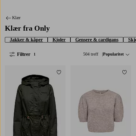
Klær
Klær fra Only
Jakker & kåper
Kjoler
Gensere & cardigans
Skj
Filtrer
504 treff
Sorter på:
Popularitet
1
Legg til favoritter
Legg t
XS
S
M
L
XL
XS
S
M
L
XL