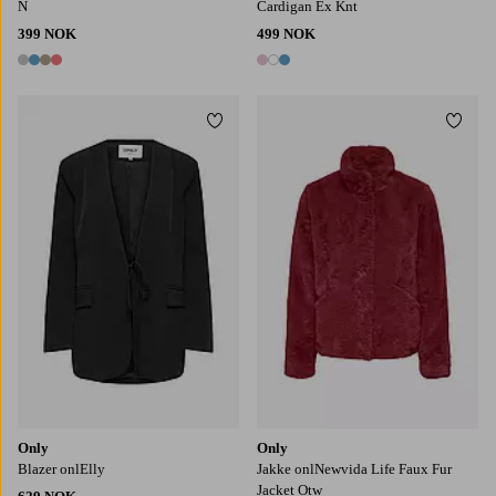
N
Cardigan Ex Knt
399 NOK
499 NOK
4 farger
3 farger
Legg til favoritter
Legg t
36/38
38/40
XS
S
M
L
XL
Only
Only
Blazer onlElly
Jakke onlNewvida Life Faux Fur
Jacket Otw