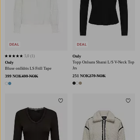
DEAL
DEAL
5,0
(1)
Only
5,0 basert på 1 karaktergivninger
Topp Onlsara Sharai L/S V-Neck Top
Only
Jrs
Bluse onlIdris LS Frill Tape
251 NOK
279 NOK
399 NOK
499 NOK
3 farger
2 farger
Legg til favoritter
Legg t
XS
S
M
L
XL
XS
S
M
L
XL