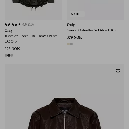
NYHET!
4,6
(16)
Only
4,6 basert på 16 karaktergivninger
Genser Onlnellie Ss O-Neck Knt
Only
Jakke onlLorca Life Canvas Parka
379 NOK
CC Otw
2 farger
699 NOK
3 farger
Legg t
XS
S
M
L
XL