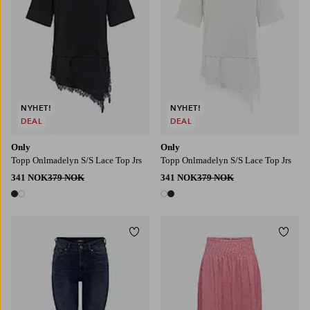
NYHET!
NYHET!
DEAL
DEAL
Only
Only
Topp Onlmadelyn S/S Lace Top Jrs
Topp Onlmadelyn S/S Lace Top Jrs
341 NOK
379 NOK
341 NOK
379 NOK
2 farger
2 farger
Legg til favoritter
Legg t
XS
S
M
L
XL