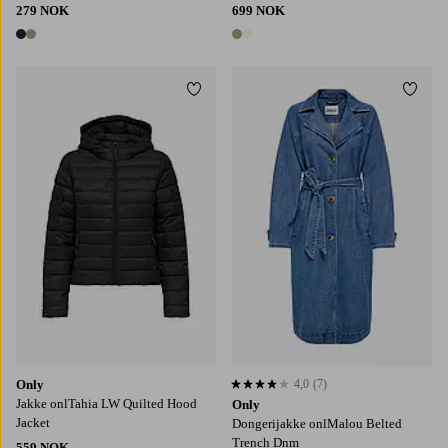
279 NOK
699 NOK
2 farger
2 farger
Legg til favoritter
Legg t
XS
S
M
L
XL
XS
S
M
L
XL
Only
4,0
(7)
4,0 basert på 7 karaktergivninger
Jakke onlTahia LW Quilted Hood
Only
Jacket
Dongerijakke onlMalou Belted
Trench Dnm
559 NOK