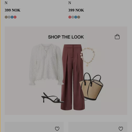
N
N
399 NOK
399 NOK
4 farger
4 farger
Legg til favoritter
Legg t