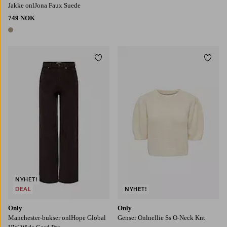
Jakke onlJona Faux Suede
749 NOK
1 farge
Legg til favoritter
Legg t
XS
S
M
L
XL
NYHET!
DEAL
NYHET!
Only
Only
Manchester-bukser onlHope Global
Genser Onlnellie Ss O-Neck Knt