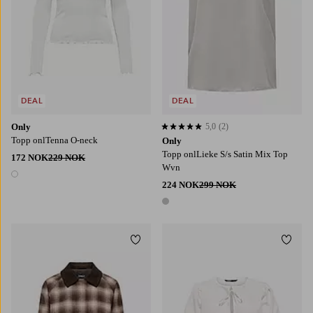
DEAL
DEAL
Only
5,0
(2)
5,0 basert på 2 karaktergivninger
Topp onlTenna O-neck
Only
Topp onlLieke S/s Satin Mix Top
172 NOK
229 NOK
Wvn
1 farge
224 NOK
299 NOK
1 farge
Legg til favoritter
Legg t
XS
S
M
L
XL
XS
S
M
L
XL