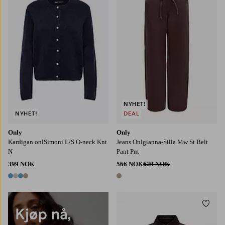
XS
S
M
L
XL
NYHET!
NYHET!
DEAL
Only
Only
Kardigan onlSimoni L/S O-neck Knt
Jeans Onlgianna-Silla Mw St Belt
N
Pant Pnt
399 NOK
566 NOK
629 NOK
4 farger
1 farge
Legg t
XS
S
M
L
XL