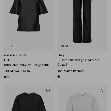
DEAL
DEAL
4,0
(6)
Only
4,0 basert på 6 karaktergivninger
Bukser onlBlush-gosh MW Str
Only
Coated
Bluse onlManny 2/4 Heavy Satin
454 NOK
649 NOK
349 NOK
499 NOK
1 farge
2 farger
Legg til favoritter
Legg t
XS
S
M
L
XL
XS
S
M
L
XL