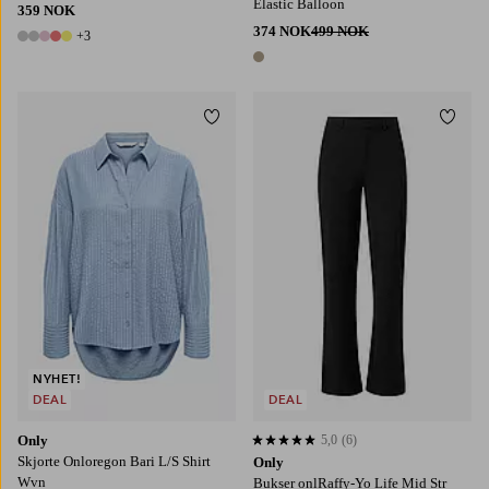
Elastic Balloon
359 NOK
374 NOK
499 NOK
+3
8 farger
1 farge
Legg til favoritter
Legg t
NYHET!
DEAL
DEAL
Only
5,0
(6)
5,0 basert på 6 karaktergivninger
Skjorte Onloregon Bari L/S Shirt
Only
Wvn
Bukser onlRaffy-Yo Life Mid Str