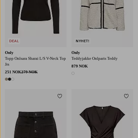
DEAL
NYHET!
Only
Only
Topp Onlsara Sharai L/S V-Neck Top
Teddyjakke Onlparis Teddy
Jrs
879 NOK
251 NOK
279 NOK
1 farge
3 farger
Legg til favoritter
Legg t
XS
S
M
L
XL
XS
S
M
L
XL