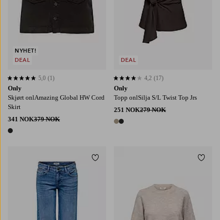
NYHET!
DEAL
DEAL
5,0
(1)
4,2
(17)
5,0 basert på 1 karaktergivninger
4,2 basert på 17 karaktergivninger
Only
Only
Skjørt onlAmazing Global HW Cord
Topp onlSilja S/L Twist Top Jrs
Skirt
251 NOK
279 NOK
341 NOK
379 NOK
2 farger
1 farge
Legg til favoritter
Legg t
XS
S
M
L
XL
XS
S
M
L
XL