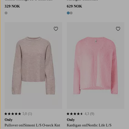
329 NOK
629 NOK
1 farge
2 farger
Legg til favoritter
Legg t
XS
S
M
L
XL
XS
S
M
L
XL
5,0
(1)
4,3
(9)
5,0 basert på 1 karaktergivninger
4,3 basert på 9 karaktergivninger
Only
Only
Pullover onlSimoni L/S O-neck Knt
Kardigan onlNordic Life L/S