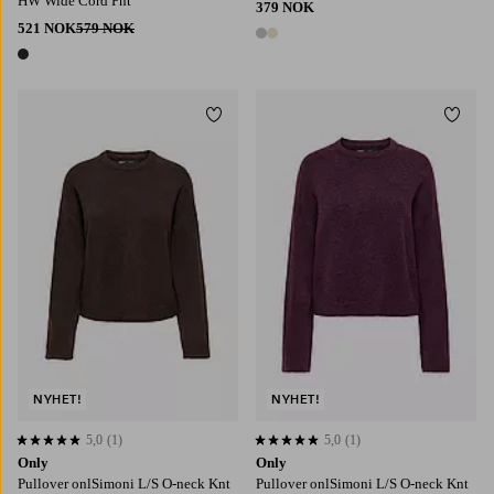
HW Wide Cord Pnt
379 NOK
521 NOK
579 NOK
2 farger
1 farge
Legg til favoritter
Legg t
XS
S
M
L
XL
XS
S
M
L
XL
NYHET!
NYHET!
5,0
(1)
5,0
(1)
5,0 basert på 1 karaktergivninger
5,0 basert på 1 karaktergivninger
Only
Only
Pullover onlSimoni L/S O-neck Knt
Pullover onlSimoni L/S O-neck Knt