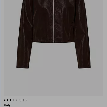
3,0
(1)
3,0 basert på 1 karaktergivninger
Only