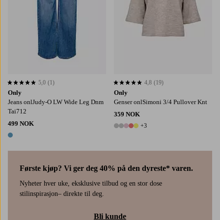
5,0
(1)
4,8
(19)
5,0 basert på 1 karaktergivninger
4,8 basert på 19 karaktergivninger
Only
Only
Jeans onlJudy-O LW Wide Leg Dnm
Genser onlSimoni 3/4 Pullover Knt
Tai712
359 NOK
499 NOK
+3
8 farger
1 farge
Første kjøp? Vi ger deg 40% på den dyreste* varen.
Nyheter hver uke, eksklusive tilbud og en stor dose
stilinspirasjon– direkte til deg.
Bli kunde