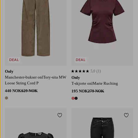
DEAL
DEAL
Only
5,0
(1)
5,0 basert på 1 karaktergivninger
Manchester-bukser onlTory-sita MW
Only
Loose String Cord P
T-skjorte onlMarie Ruching
440 NOK
629 NOK
195 NOK
279 NOK
1 farge
2 farger
Legg til favoritter
Legg t
XS
S
M
L
XL
XS32
S32
M32
L32
XL32