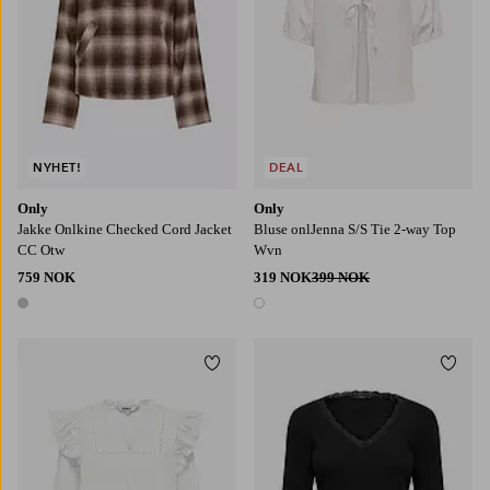
NYHET!
DEAL
Only
Only
Jakke Onlkine Checked Cord Jacket
Bluse onlJenna S/S Tie 2-way Top
CC Otw
Wvn
759 NOK
319 NOK
399 NOK
1 farge
1 farge
Legg til favoritter
Legg t
XS
S
M
L
XL
XS
S
M
L
XL