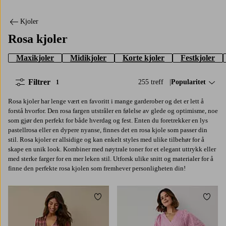
Kjoler
Rosa kjoler
Maxikjoler
Midikjoler
Korte kjoler
Festkjoler
Filtrer
255 treff
Sorter på:
Popularitet
1
Rosa kjoler har lenge vært en favoritt i mange garderober og det er lett å
forstå hvorfor. Den rosa fargen utstråler en følelse av glede og optimisme, noe
som gjør den perfekt for både hverdag og fest. Enten du foretrekker en lys
pastellrosa eller en dypere nyanse, finnes det en rosa kjole som passer din
stil. Rosa kjoler er allsidige og kan enkelt styles med ulike tilbehør for å
skape en unik look. Kombiner med nøytrale toner for et elegant uttrykk eller
med sterke farger for en mer leken stil. Utforsk ulike snitt og materialer for å
finne den perfekte rosa kjolen som fremhever personligheten din!
Legg til favoritter
Legg t
XS
S
M
L
XL
L
XL
2XL
3XL
4XL