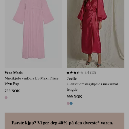
Vero Moda
3,4
(13)
3,4 basert på 13 karaktergivninger
Maxikjole vmDora LS Maxi Plisse
Joelle
Wvn Exp
Glanset omslagskjole i maksimal
lengde
799 NOK
999 NOK
1 farge
2 farger
Første kjøp? Vi ger deg 40% på den dyreste* varen.