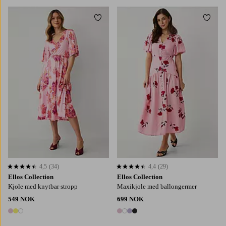
Legg til favoritter
Legg t
XS
S
M
L
XL
4,5
(34)
4,4
(29)
4,5 basert på 34 karaktergivninger
4,4 basert på 29 karaktergivninger
Ellos Collection
Ellos Collection
Kjole med knytbar stropp
Maxikjole med ballongermer
549 NOK
699 NOK
3 farger
4 farger