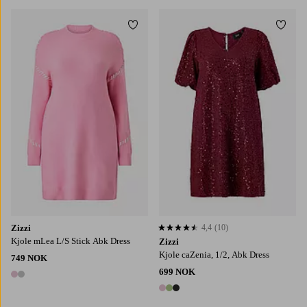
Legg til favoritter
Legg t
S
M
L
XL
S
M
L
XL
Zizzi
4,4
(10)
4,4 basert på 10 karaktergivninger
Kjole mLea L/S Stick Abk Dress
Zizzi
Kjole caZenia, 1/2, Abk Dress
749 NOK
699 NOK
2 farger
3 farger