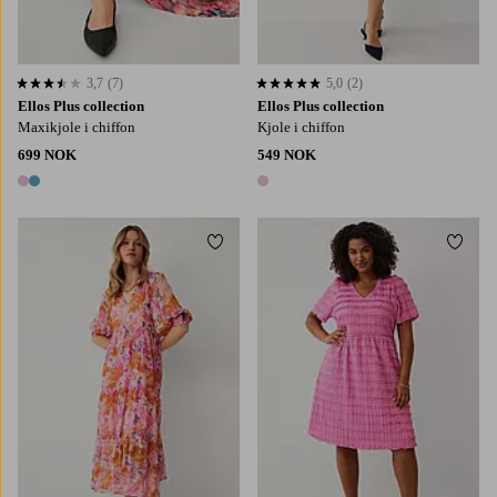
3,7
(7)
5,0
(2)
3,7 basert på 7 karaktergivninger
5,0 basert på 2 karaktergivninger
Ellos Plus collection
Ellos Plus collection
Maxikjole i chiffon
Kjole i chiffon
699 NOK
549 NOK
2 farger
1 farge
Legg til favoritter
Legg t
XS
S
M
L
XL
L
XL
2XL
3XL
4XL