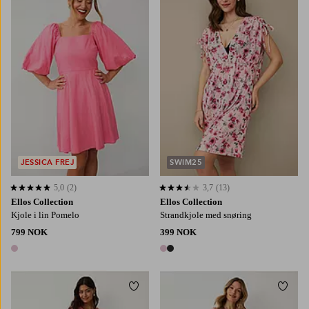
JESSICA FREJ
SWIM25
5,0
(2)
3,7
(13)
5,0 basert på 2 karaktergivninger
3,7 basert på 13 karaktergivninger
Ellos Collection
Ellos Collection
Kjole i lin Pomelo
Strandkjole med snøring
799 NOK
399 NOK
1 farge
2 farger
Legg til favoritter
Legg t