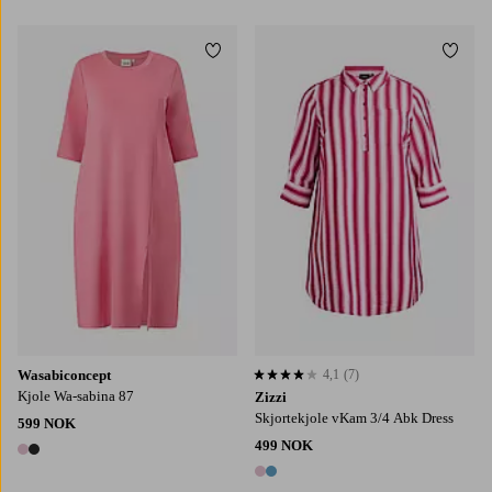
1 farge
Legg til favoritter
Legg t
44
46/48
50/52
54/56
S
M
L
XL
Wasabiconcept
4,1
(7)
4,1 basert på 7 karaktergivninger
Kjole Wa-sabina 87
Zizzi
Skjortekjole vKam 3/4 Abk Dress
599 NOK
499 NOK
2 farger
2 farger