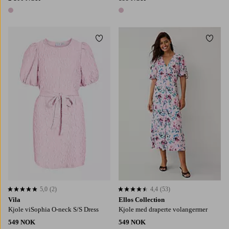
1 farge
1 farge
Legg til favoritter
Legg t
XS
S
M
L
XL
5,0
(2)
4,4
(53)
5,0 basert på 2 karaktergivninger
4,4 basert på 53 karaktergivninger
Vila
Ellos Collection
Kjole viSophia O-neck S/S Dress
Kjole med draperte volangermer
549 NOK
549 NOK