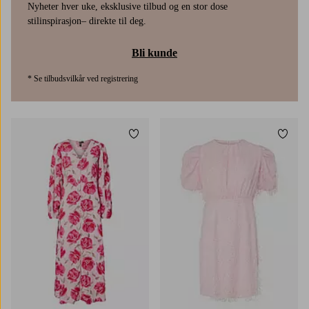
Nyheter hver uke, eksklusive tilbud og en stor dose
stilinspirasjon– direkte til deg.
Bli kunde
* Se tilbudsvilkår ved registrering
Legg til favoritter
Legg t
XS
S
M
L
XL
34
36
38
40
42