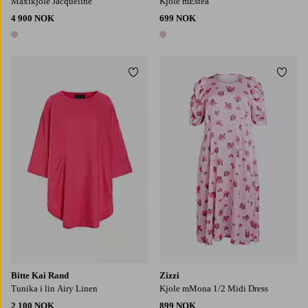
Maxikjole Jacqueline
Kjole mEstea
4 900 NOK
699 NOK
1 farge
1 farge
Legg til favoritter
Legg t
S
M
L
S
M
L
XL
Bitte Kai Rand
Zizzi
Tunika i lin Airy Linen
Kjole mMona 1/2 Midi Dress
2 100 NOK
899 NOK