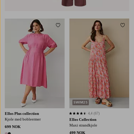
Legg til favoritter
Legg t
L
XL
2XL
3XL
4XL
S
M
L
XL
SWIM25
Ellos Plus collection
4,4
(67)
4,4 basert på 67 karaktergivninger
Kjole med bobleermer
Ellos Collection
Maxi strandkjole
699 NOK
499 NOK