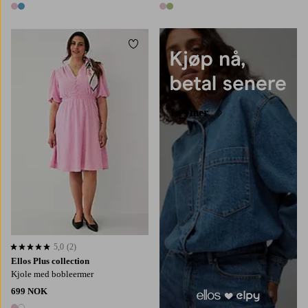
2 farger
2 farger
Legg til favoritter
L
XL
2XL
3XL
4XL
Les mer
5,0
(2)
5,0 basert på 2 karaktergivninger
Ellos Plus collection
Kjole med bobleermer
699 NOK