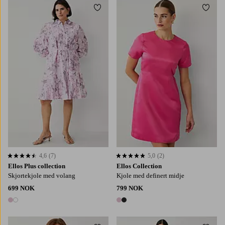
Legg til favoritter
Legg t
L
XL
2XL
3XL
4XL
4,6
(7)
5,0
(2)
4,6 basert på 7 karaktergivninger
5,0 basert på 2 karaktergivninger
Ellos Plus collection
Ellos Collection
Skjortekjole med volang
Kjole med definert midje
699 NOK
799 NOK
2 farger
2 farger