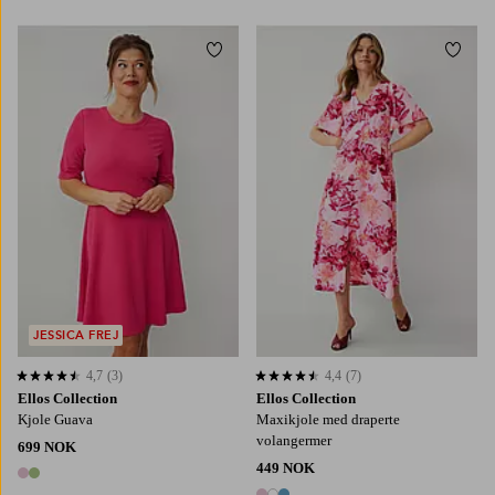
Legg til favoritter
Legg t
XS
S
M
L
XL
XS
S
M
L
XL
JESSICA FREJ
4,7
(3)
4,4
(7)
4,7 basert på 3 karaktergivninger
4,4 basert på 7 karaktergivninger
Ellos Collection
Ellos Collection
Kjole Guava
Maxikjole med draperte
volangermer
699 NOK
449 NOK
2 farger