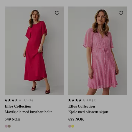
Legg til favoritter
Legg t
XS
S
M
L
XL
XS
S
M
L
XL
3,5
(4)
4,0
(2)
3,5 basert på 4 karaktergivninger
4,0 basert på 2 karaktergivninger
Ellos Collection
Ellos Collection
Maxikjole med knytbart belte
Kjole med plissertt skjørt
549 NOK
699 NOK
2 farger
2 farger