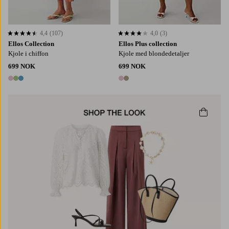
4,4
(107)
4,0
(3)
4,4 basert på 107 karaktergivninger
4,0 basert på 3 karaktergivninger
Ellos Collection
Ellos Plus collection
Kjole i chiffon
Kjole med blondedetaljer
699 NOK
699 NOK
3 farger
2 farger