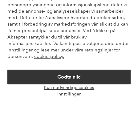
personopplysningene og informasjonskapslene deler vi
Du finner svar på de vanligste spørsmålene i vår FAQ. Du finner
med de annonse- og analyseselskaper vi samarbeider
også informasjon om hvordan du kan kontakte oss.
med. Dette er for å analysere hvordan du bruker siden,
samt til forbedring av markedsføringen vår, slik at du kan
Kundeservice
Bestilling
Betalingsmåte
Lev
få mer persontilpassede annonser. Ved å klikke på
Aksepter samtykker du til vår bruk av
informasjonskapsler. Du kan tilpasse valgene dine under
Innstillinger og lese mer under våre retningslinjer for
Mine sider
personvern.
cookie-policy.
Om Ellos
Godta alle
Kun nødvendige cookies
Våre tjenester
Åpne
Innstillinger
chat-
boks
Vilkår
Venner