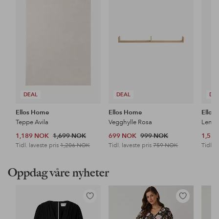
favoritter
favoritter
DEAL
DEAL
DE
Ellos Home
Ellos Home
Ellos
Teppe Avila
Vegghylle Rosa
Lenes
1,189 NOK
1,699 NOK
699 NOK
999 NOK
1,53
Tidl. laveste pris
1,206 NOK
Tidl. laveste pris
759 NOK
Tidl. l
Oppdag våre nyheter
Legg
Legg
til
til
favoritter
favoritter