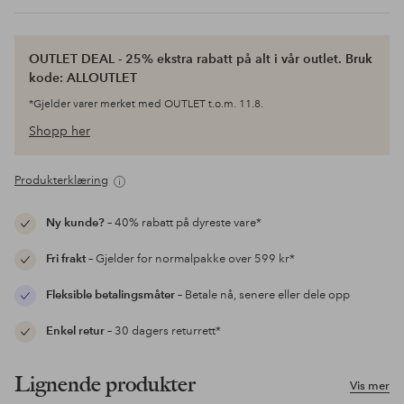
OUTLET DEAL - 25% ekstra rabatt på alt i vår outlet. Bruk
kode: ALLOUTLET
*Gjelder varer merket med OUTLET t.o.m. 11.8.
Shopp her
Produkterklæring
Ny kunde?
– 40% rabatt på dyreste vare*
Fri frakt
– Gjelder for normalpakke over 599 kr*
Fleksible betalingsmåter
– Betale nå, senere eller dele opp
Enkel retur
– 30 dagers returrett*
Lignende produkter
Vis mer