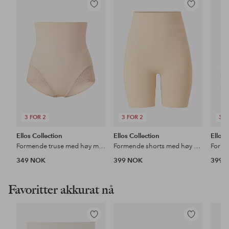
Legg
Legg
til
til
favoritter
favoritter
3 FOR 2
3 FOR 2
3 F
Ellos Collection
Ellos Collection
Ellos 
Formende truse med høy midje - medium støtte
Formende shorts med høy midje - medium support
349 NOK
399 NOK
399 
Favoritter akkurat nå
Legg
Legg
til
til