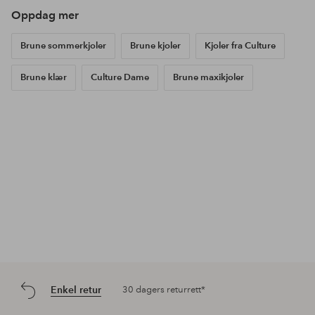
Oppdag mer
Brune sommerkjoler
Brune kjoler
Kjoler fra Culture
Brune klær
Culture Dame
Brune maxikjoler
Enkel retur
30 dagers returrett*