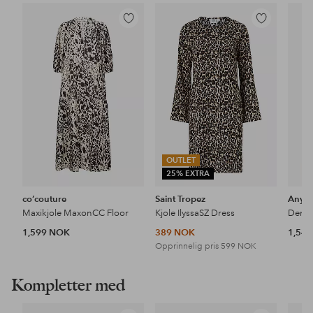
Legg
Legg
til
til
favoritter
favoritter
OUTLET
25% EXTRA
co’couture
Saint Tropez
Anyd
Maxikjole MaxonCC Floor
Kjole IlyssaSZ Dress
1,599 NOK
389 NOK
1,54
Opprinnelig pris
599 NOK
Kompletter med