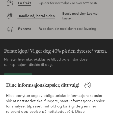
Fri frakt
Gjelder for normalpakke over 599 NOK
Betale med elpy. Les mer i
Handle nå, betal siden
kassen.
Express
Få pakken din med ekstra rask levering
Første kjøp? Vi ger deg 40% på den dyreste* varen.
Nyheter hver uke, eksklusive tilbud og en stor dose
stilinspirasjon– direkte til deg.
Bli kunde
Dine informsajonskapsler, ditt valg!
* Se tilbudsvilkår ved registrering
Ellos benytter seg av obligatoriske informasjonskapsler
slik at nettstedet skal fungere, samt informasjonskapsler
for analyse, tilpasset innhold og for å gi deg en mer
Trenger du hjelp?
relevant opplevelse på nettstedet vårt. Disse