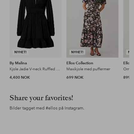
NYHET!
NYHET!
NY
By Malina
Ellos Collection
Ellos 
Kjole Jadie V-neck Ruffled Mini
Maxikjole med puffermer
Omsla
4,400 NOK
699 NOK
899 
Share your favorites!
Bilder tagget med
#ellos
på Instagram.
Innlegg
ellosofficial
Innlegg
annamhanssonamh
Inn
cas
publisert
publisert
pub
av
av
av