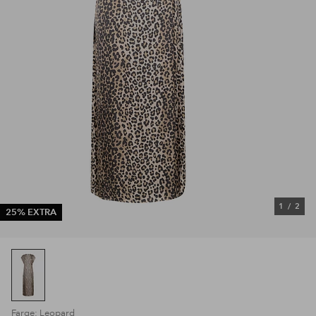
1
/
2
25% EXTRA
Farge: Leopard