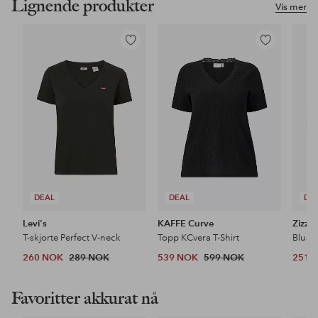
Lignende produkter
Vis mer
Legg
Legg
til
til
favoritter
favoritter
DEAL
DEAL
DE
Levi's
KAFFE Curve
Zizzi
T-skjorte Perfect V-neck
Topp KCvera T-Shirt
Bluse 
260 NOK
289 NOK
539 NOK
599 NOK
251 
Favoritter akkurat nå