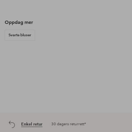
publisert
publisert
pub
av
av
av
Oppdag mer
Svarte bluser
Enkel retur
30 dagers returrett*