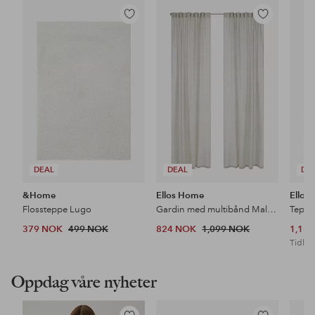
Legg
Legg
til
til
favoritter
favoritter
DEAL
DEAL
DE
&Home
Ellos Home
Ellos
Flossteppe Lugo
Gardin med multibånd Malva 2-pk i 100% lin
Teppe
379 NOK
499 NOK
824 NOK
1,099 NOK
1,18
Tidl. l
Oppdag våre nyheter