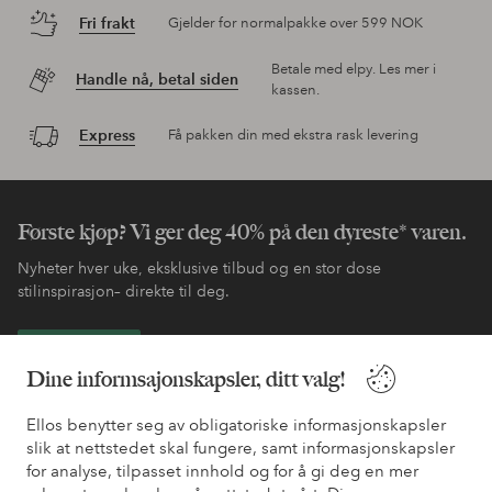
Fri frakt
Gjelder for normalpakke over 599 NOK
Betale med elpy. Les mer i
Handle nå, betal siden
kassen.
Express
Få pakken din med ekstra rask levering
Første kjøp? Vi ger deg 40% på den dyreste* varen.
Nyheter hver uke, eksklusive tilbud og en stor dose
stilinspirasjon– direkte til deg.
Bli kunde
Dine informsajonskapsler, ditt valg!
* Se tilbudsvilkår ved registrering
Ellos benytter seg av obligatoriske informasjonskapsler
slik at nettstedet skal fungere, samt informasjonskapsler
for analyse, tilpasset innhold og for å gi deg en mer
Trenger du hjelp?