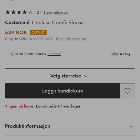
2
1 anmeldelse
Costamani
Linbluse Comfy Blouse
539 NOK
OUTLET
Opprinnelig pris
899 NOK
Mer informasjon
Kjøp nå, betal senere.
Les mer
Velg størrelse
Legg i handlekurv
Legg
til
1 igjen på lager.
Levert på 2-6 hverdager
favoritte
Produktinformasjon