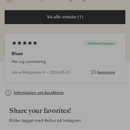
Vis alle omtaler (1)
Verifierad kjøpere
Bluse
Pen og sommerlig
Anna Margareta H —
2024-05-31
Rapportere
Informasjon om karakterer
Share your favorites!
Bilder tagget med
#ellos
på Instagram.
Innlegg
ellosofficial
Innlegg
ellosofficial
Inn
jess