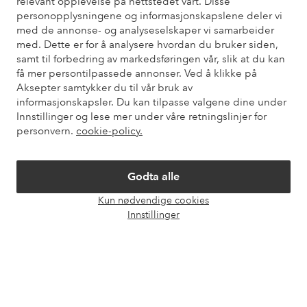
relevant opplevelse på nettstedet vårt. Disse
personopplysningene og informasjonskapslene deler vi
Du finner svar på de vanligste spørsmålene i vår FAQ. Du finner
med de annonse- og analyseselskaper vi samarbeider
også informasjon om hvordan du kan kontakte oss.
med. Dette er for å analysere hvordan du bruker siden,
samt til forbedring av markedsføringen vår, slik at du kan
Kundeservice
Bestilling
Betalingsmåte
Lev
få mer persontilpassede annonser. Ved å klikke på
Aksepter samtykker du til vår bruk av
informasjonskapsler. Du kan tilpasse valgene dine under
Innstillinger og lese mer under våre retningslinjer for
Mine sider
personvern.
cookie-policy.
Om Ellos
Godta alle
Kun nødvendige cookies
Våre tjenester
Åpne
Innstillinger
chat-
boks
Vilkår
Venner