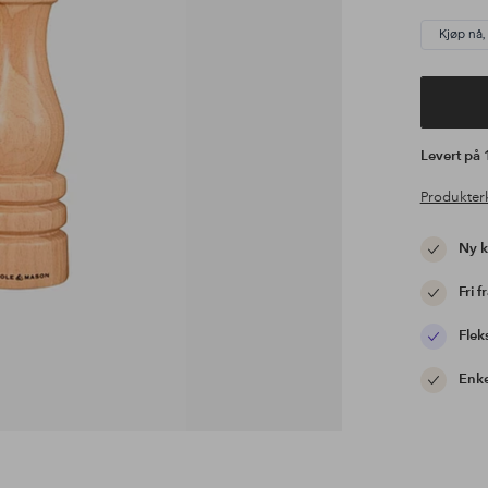
Kjøp nå,
Levert på
Produkter
Ny 
Fri f
Flek
Enke