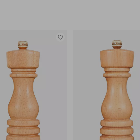
Legg
til
favoritter