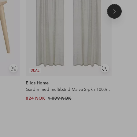
Neste
produkt
Vis
Vis
DEAL
DEAL
lignende
lignende
Ellos Home
&Home
Gardin med multibånd Malva 2-pk i 100% lin
Flosstep
824 NOK
1,099 NOK
379 NOK