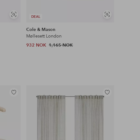
Vis
Vis
DEAL
DEAL
lignende
lignende
Cole & Mason
Cole & M
Møllesett London
Saltmølle
932 NOK
1,165 NOK
663 NOK
Legg
Legg
til
til
favoritter
favoritter