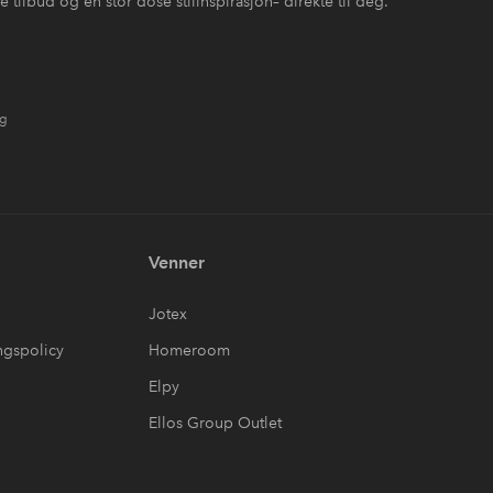
 tilbud og en stor dose stilinspirasjon– direkte til deg.
ng
Venner
Jotex
ngspolicy
Homeroom
Elpy
Ellos Group Outlet