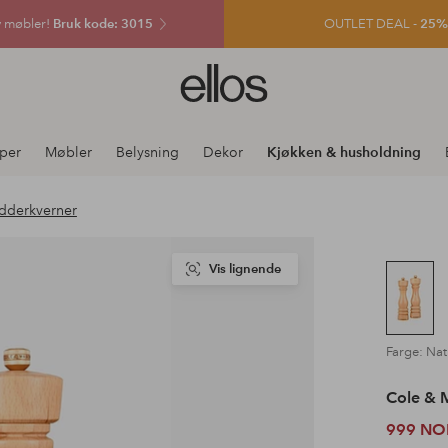
v møbler!
Bruk kode: 3015
OUTLET DEAL -
25% e
Ellos
logo
–
gå
per
Møbler
Belysning
Dekor
Kjøkken & husholdning
til
forsiden
dderkverner
Vis lignende
Farge: Nat
Cole & 
999 NO