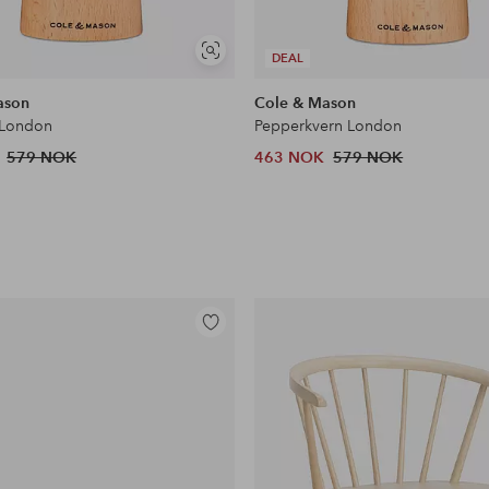
Vis
DEAL
lignende
ason
Cole & Mason
 London
Pepperkvern London
579 NOK
463 NOK
579 NOK
Legg
til
favoritter