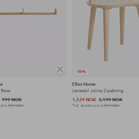
Vis
DEAL
lignende
me
Ellos Home
 Rosa
Lenestol Jolina 2-pakning
999 NOK
1,539 NOK
2,199 NOK
 pris
759 NOK
Tidl. laveste pris
1,759 NOK