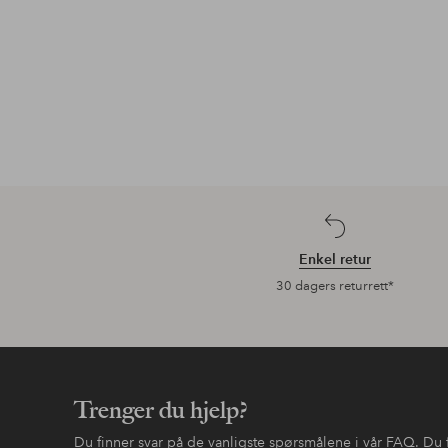
Enkel retur
30 dagers returrett*
Trenger du hjelp?
Du finner svar på de vanligste spørsmålene i vår FAQ. Du