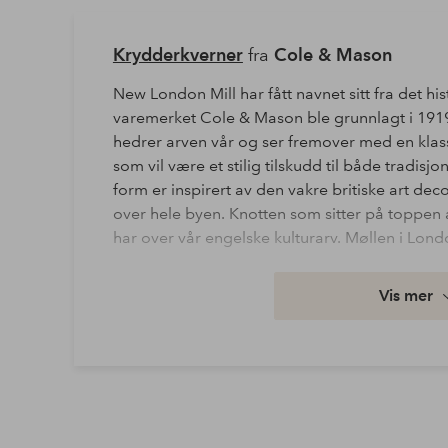
Krydderkverner
fra
Cole & Mason
New London Mill har fått navnet sitt fra det hi
varemerket Cole & Mason ble grunnlagt i 1919
hedrer arven vår og ser fremover med en klas
som vil være et stilig tilskudd til både tradi
form er inspirert av den vakre britiske art dec
over hele byen. Knotten som sitter på toppen av
har over vår engelske kulturarv. Møllen i Lon
Artikkelnummer: 1915880-01-0
Vis mer
Last ned høyoppløst bilde
Fri frakt
Gjelder for normalpakke over 599 kr