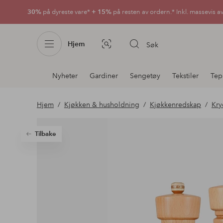
30%
på dyreste vare*
+ 15%
på resten av ordern.* Inkl. massevis a
Hjem
Søk
Bildesøk
Avdelingsnavigering
Nyheter
Gardiner
Sengetøy
Tekstiler
Tep
Hjem
Kjøkken & husholdning
Kjøkkenredskap
Kry
Tilbake