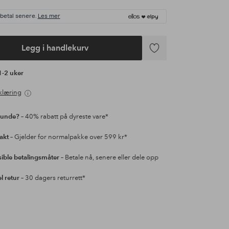
 betal senere.
Les mer
Legg i handlekurv
Legg
til
 1-2 uker
favoritter
klæring
kunde?
– 40% rabatt på dyreste vare*
rakt
– Gjelder for normalpakke over 599 kr*
sible betalingsmåter
– Betale nå, senere eller dele opp
l retur
– 30 dagers returrett*