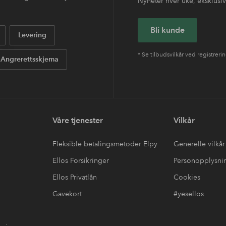
Nyheter hver uke, eksklusive
Bli kunde
Levering
* Se tilbudsvilkår ved registreri
Angrerettsskjema
Våre tjenester
Vilkår
Fleksible betalingsmetoder Elpy
Generelle vilkår
Ellos Forsikringer
Personopplysni
Ellos Privatlån
Cookies
Gavekort
#yesellos