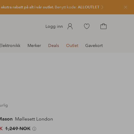
kstra rabatt på alt i vår outlet.
Benytt kode:
ALLOUTLET
Lukk
Gå
Logg inn
til
Gå
favorittmerkede
til
Elektronikk
Merker
Deals
Outlet
Gavekort
produkter
handlekurven
urlig
Mason
Møllesett London
K
1,249 NOK