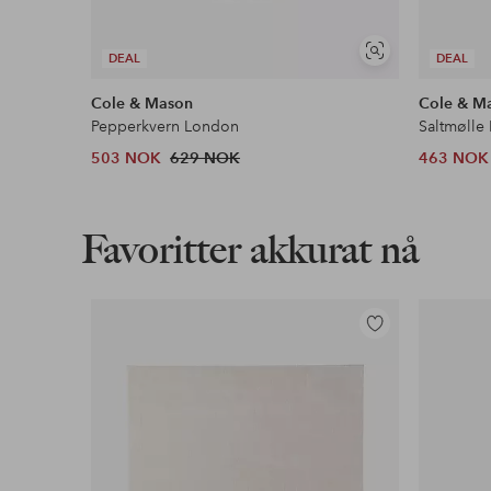
Vis
DEAL
DEAL
lignende
Cole & Mason
Cole & M
Pepperkvern London
Saltmølle
503 NOK
629 NOK
463 NOK
Favoritter akkurat nå
Legg
til
favoritter