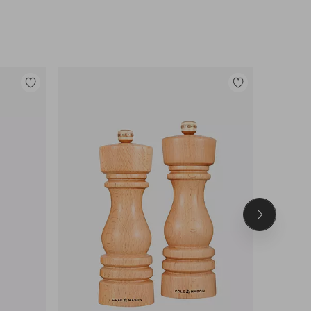
Legg
Legg
til
til
favoritter
favoritter
Neste
produkt