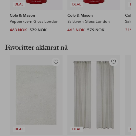
DEAL
DEAL
DE
Cole & Mason
Cole & Mason
Cole 
Pepperkvern Gloss London
Saltkvern Gloss London
Saltm
463 NOK
579 NOK
463 NOK
579 NOK
319 
Favoritter akkurat nå
Legg
Legg
til
til
favoritter
favoritter
DEAL
DEAL
DE