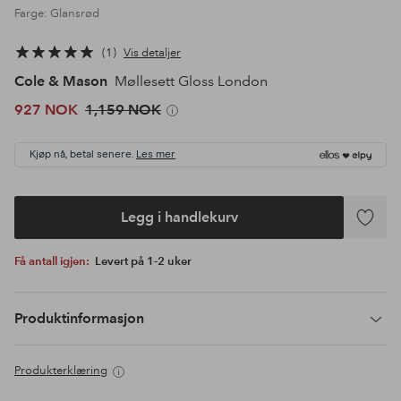
Farge: Glansrød
1
Vis detaljer
Cole & Mason
Møllesett Gloss London
927 NOK
1,159 NOK
Kjøp nå, betal senere.
Les mer
Legg i handlekurv
Legg
til
Få antall igjen:
Levert på 1-2 uker
favoritte
Produktinformasjon
Produkterklæring