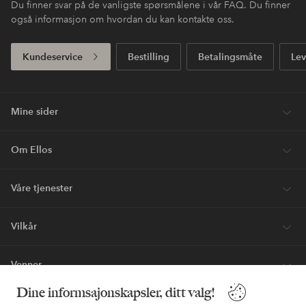
Du finner svar på de vanligste spørsmålene i vår FAQ. Du finner
også informasjon om hvordan du kan kontakte oss.
Kundeservice
Bestilling
Betalingsmåte
Lev
Mine sider
Om Ellos
Våre tjenester
Vilkår
Venner
Dine informsajonskapsler, ditt valg!