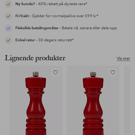
Ny kunde?
– 40% rabatt på dyreste vare*
Fri frakt
– Gjelder for normalpakke over 599 kr*
Fleksible betalingsmåter
– Betale nå, senere eller dele opp
Enkel retur
– 30 dagers returrett*
Lignende produkter
Vis mer
Legg
Legg
til
til
favoritter
favoritter