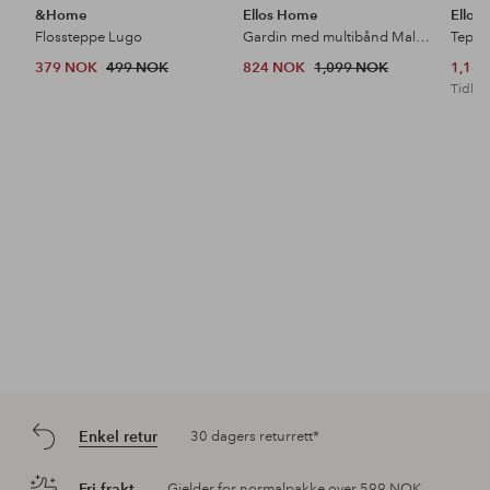
&Home
Ellos Home
Ellos
Flossteppe Lugo
Gardin med multibånd Malva 2-pk i 100% lin
Teppe
379 NOK
499 NOK
824 NOK
1,099 NOK
1,18
Tidl. l
Enkel retur
30 dagers returrett*
Fri frakt
Gjelder for normalpakke over 599 NOK