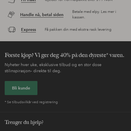
Betale med elpy. Les mer i
Handle nå, betal siden
kassen.
Express
Få pakken din med ekstra rask levering
Første kjøp? Vi ger deg 40% på den dyreste* varen.
Nyheter hver uke, eksklusive tilbud og en stor dose
stilinspirasjon– direkte til deg.
Bli kunde
* Se tilbudsvilkår ved registrering
Trenger du hjelp?