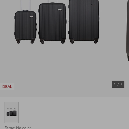
1
/
7
DEAL
Farge: No color