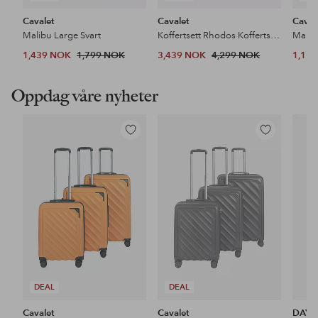
Cavalet
Cavalet
Caval
Malibu Large Svart
Koffertsett Rhodos Koffertsett - 3 stk
Malibu
1,439 NOK
1,799 NOK
3,439 NOK
4,299 NOK
1,11
Oppdag våre nyheter
Legg
Legg
til
til
favoritter
favoritter
DEAL
DEAL
Cavalet
Cavalet
DAY 