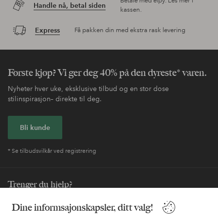
Betale med elpy. Les mer i
Handle nå, betal siden
kassen.
Express
Få pakken din med ekstra rask levering
Første kjøp? Vi ger deg 40% på den dyreste* varen.
Nyheter hver uke, eksklusive tilbud og en stor dose
stilinspirasjon– direkte til deg.
Bli kunde
* Se tilbudsvilkår ved registrering
Trenger du hjelp?
Du finner svar på de vanligste spørsmålene i vår FAQ. Du finner
Dine informsajonskapsler, ditt valg!
også informasjon om hvordan du kan kontakte oss.