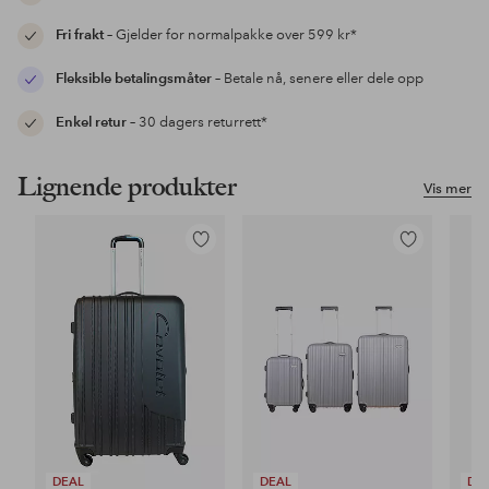
Fri frakt
– Gjelder for normalpakke over 599 kr*
Fleksible betalingsmåter
– Betale nå, senere eller dele opp
Enkel retur
– 30 dagers returrett*
Lignende produkter
Vis mer
Legg
Legg
til
til
favoritter
favoritter
DEAL
DEAL
DE