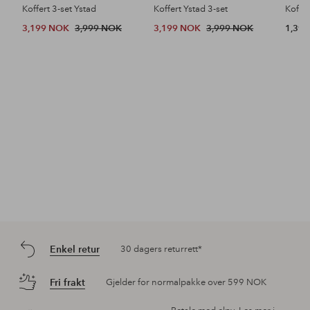
Koffert 3-set Ystad
Koffert Ystad 3-set
Koffe
3,199 NOK
3,999 NOK
3,199 NOK
3,999 NOK
1,39
Enkel retur
30 dagers returrett*
Fri frakt
Gjelder for normalpakke over 599 NOK