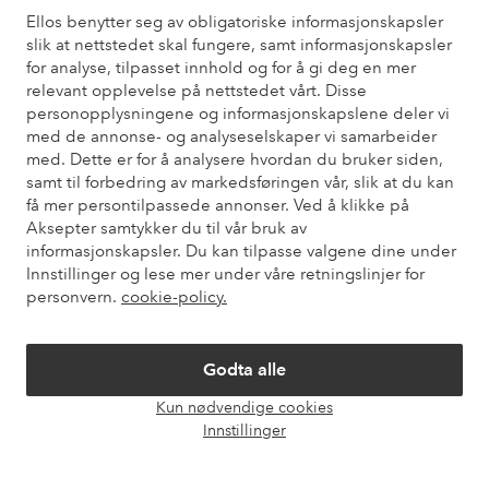
Ellos benytter seg av obligatoriske informasjonskapsler
slik at nettstedet skal fungere, samt informasjonskapsler
Kundeservice
Bestilling
Betalingsmåte
Lev
for analyse, tilpasset innhold og for å gi deg en mer
relevant opplevelse på nettstedet vårt. Disse
personopplysningene og informasjonskapslene deler vi
Mine sider
med de annonse- og analyseselskaper vi samarbeider
med. Dette er for å analysere hvordan du bruker siden,
samt til forbedring av markedsføringen vår, slik at du kan
Om Ellos
få mer persontilpassede annonser. Ved å klikke på
Aksepter samtykker du til vår bruk av
informasjonskapsler. Du kan tilpasse valgene dine under
Våre tjenester
Innstillinger og lese mer under våre retningslinjer for
personvern.
cookie-policy.
Vilkår
Godta alle
Venner
Kun nødvendige cookies
Åpne
Innstillinger
chat-
boks
Sikre betalinger - Betal direkte eller del opp