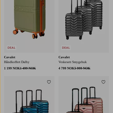
DEAL
DEAL
Cavalet
Cavalet
Håndkoffert Dalby
Veskesett Smygehuk
1 199 NOK
1 499 NOK
4 799 NOK
5 999 NOK
Legg til favoritter
Legg t