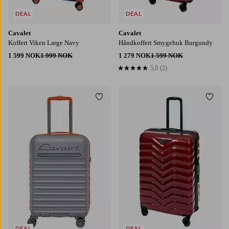
DEAL
DEAL
Cavalet
Cavalet
Koffert Viken Large Navy
Håndkoffert Smygehuk Burgundy
1 599 NOK
1 999 NOK
1 279 NOK
1 599 NOK
5,0
(2)
5,0 basert på 2 karaktergivninger
Legg til favoritter
Legg t
DEAL
DEAL