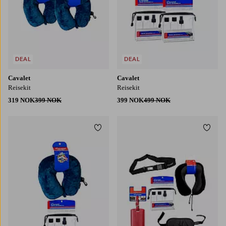
DEAL
DEAL
Cavalet
Cavalet
Reisekit
Reisekit
319 NOK
399 NOK
399 NOK
499 NOK
Legg til favoritter
Legg t