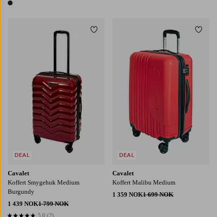
1 farge
Legg til favoritter
Legg t
DEAL
DEAL
Cavalet
Cavalet
Koffert Smygehuk Medium
Koffert Malibu Medium
Burgundy
1 359 NOK
1 699 NOK
1 439 NOK
1 799 NOK
5,0
(2)