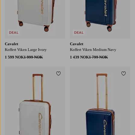
DEAL
DEAL
Cavalet
Cavalet
Koffert Viken Large Ivory
Koffert Viken Medium Navy
1 599 NOK
1 999 NOK
1 439 NOK
1 799 NOK
Legg til favoritter
Legg t