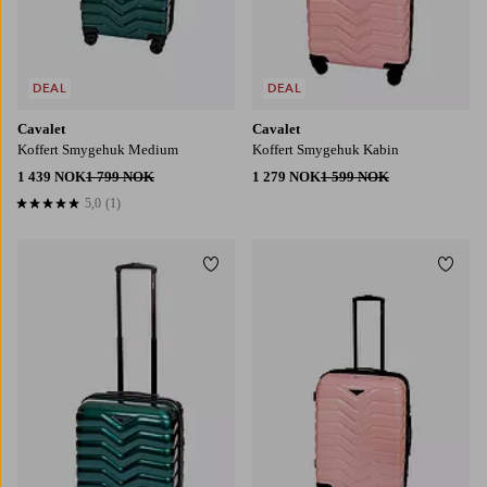
DEAL
DEAL
Cavalet
Cavalet
Koffert Smygehuk Medium
Koffert Smygehuk Kabin
1 439 NOK
1 799 NOK
1 279 NOK
1 599 NOK
5,0
(1)
5,0 basert på 1 karaktergivninger
Legg til favoritter
Legg t