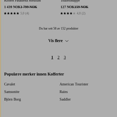
Koffert Pasadena Medium
Toalettmappe
1 439 NOK
1 799 NOK
127 NOK
159 NOK
5,0
(4)
4,0
(2)
5,0 basert på 4 karaktergivninger
4,0 basert på 2 karaktergivninger
Du har sett 58 av 152 produkter
Vis flere
1
2
3
Populære merker innen Kofferter
Cavalet
American Tourister
Samsonite
Rains
Björn Borg
Saddler
DAY ET
Gant
House Doctor
BaByliss