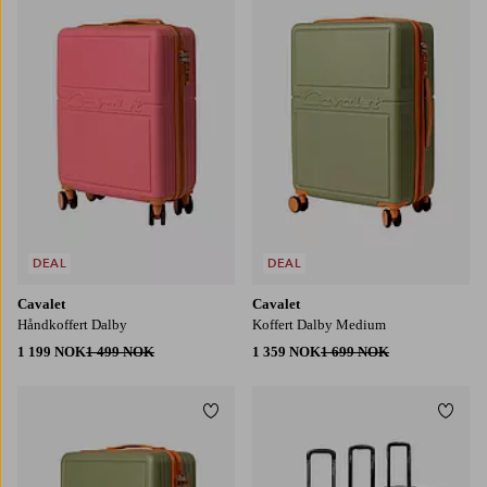
DEAL
DEAL
Cavalet
Cavalet
Håndkoffert Dalby
Koffert Dalby Medium
1 199 NOK
1 499 NOK
1 359 NOK
1 699 NOK
Legg til favoritter
Legg t