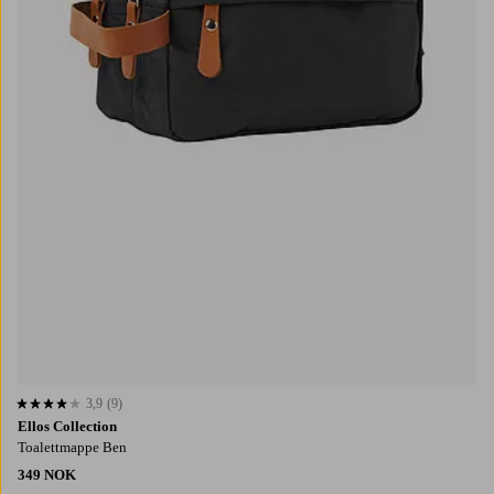
3,9
(9)
3,9 basert på 9 karaktergivninger
Ellos Collection
Toalettmappe Ben
349 NOK