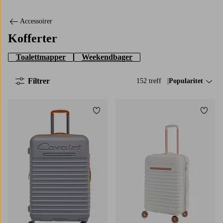
Accessoirer
Kofferter
Toalettmapper
Weekendbager
Filtrer
152 treff
Sorter på:
Popularitet
Legg til favoritter
Legg t