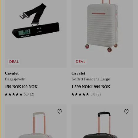
DEAL
DEAL
Cavalet
Cavalet
Bagasjevekt
Koffert Pasadena Large
159 NOK
199 NOK
1 599 NOK
1 999 NOK
5,0
(2)
5,0
(2)
5,0 basert på 2 karaktergivninger
5,0 basert på 2 karaktergivninger
Legg til favoritter
Legg t