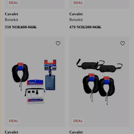
DEAL
DEAL
Cavalet
Cavalet
Reisekit
Reisekit
559 NOK
699 NOK
479 NOK
599 NOK
Legg til favoritter
Legg t
DEAL
DEAL
Cavalet
Cavalet