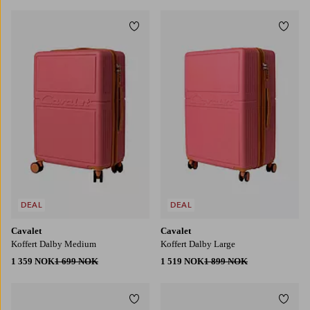
Legg til favoritter
Legg t
DEAL
DEAL
Cavalet
Cavalet
Koffert Dalby Medium
Koffert Dalby Large
1 359 NOK
1 699 NOK
1 519 NOK
1 899 NOK
Legg til favoritter
Legg t