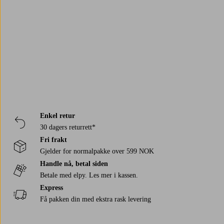
Ellos Collection
Ellos
Trustpilot
Halvor Bakke
Marimekko
Osprey
Enkel retur
30 dagers returrett*
Fri frakt
Gjelder for normalpakke over 599 NOK
Handle nå, betal siden
Betale med elpy. Les mer i kassen.
Express
Få pakken din med ekstra rask levering