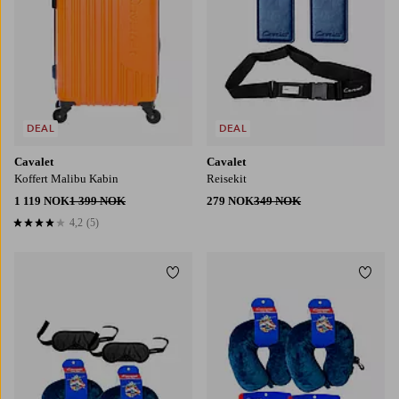
DEAL
DEAL
Cavalet
Cavalet
Koffert Malibu Kabin
Reisekit
1 119 NOK
1 399 NOK
279 NOK
349 NOK
4,2
(5)
4,2 basert på 5 karaktergivninger
Legg til favoritter
Legg t