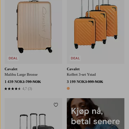
DEAL
DEAL
Cavalet
Cavalet
Malibu Large Bronse
Koffert 3-set Ystad
1 439 NOK
1 799 NOK
3 199 NOK
3 999 NOK
4,7
(3)
4,7 basert på 3 karaktergivninger
1 farge
Legg til favoritter