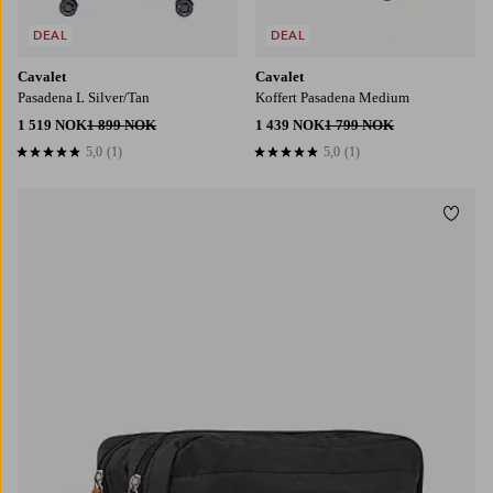
DEAL
DEAL
Cavalet
Cavalet
Pasadena L Silver/Tan
Koffert Pasadena Medium
1 519 NOK
1 899 NOK
1 439 NOK
1 799 NOK
5,0
(1)
5,0
(1)
5,0 basert på 1 karaktergivninger
5,0 basert på 1 karaktergivninger
Legg t