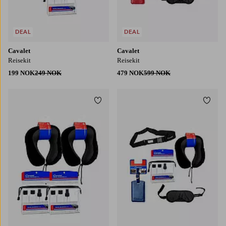
DEAL
DEAL
Cavalet
Cavalet
Reisekit
Reisekit
199 NOK
249 NOK
479 NOK
599 NOK
Legg til favoritter
Legg t