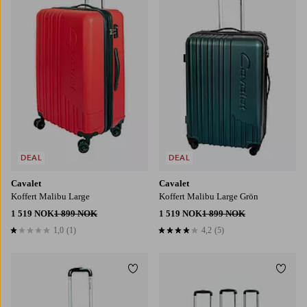
DEAL
DEAL
Cavalet
Cavalet
Koffert Malibu Large
Koffert Malibu Large Grön
1 519 NOK
1 899 NOK
1 519 NOK
1 899 NOK
1,0
(1)
4,2
(5)
1,0 basert på 1 karaktergivninger
4,2 basert på 5 karaktergivninger
Legg til favoritter
Legg t