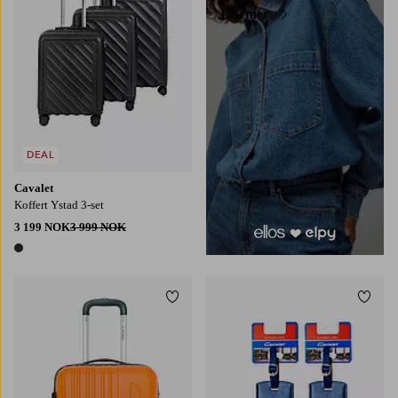
Les mer
DEAL
Cavalet
Koffert Ystad 3-set
3 199 NOK
3 999 NOK
1 farge
Legg til favoritter
Legg t