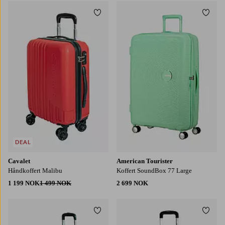
Legg til favoritter
Legg t
DEAL
Cavalet
American Tourister
Håndkoffert Malibu
Koffert SoundBox 77 Large
1 199 NOK
1 499 NOK
2 699 NOK
Legg til favoritter
Legg t