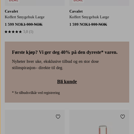
Cavalet
Cavalet
Koffert Smygehuk Large
Koffert Smygehuk Large
1 599 NOK
1 999 NOK
1 599 NOK
1 999 NOK
5,0
(1)
5,0 basert på 1 karaktergivninger
Første kjøp? Vi ger deg 40% på den dyreste* varen.
Nyheter hver uke, eksklusive tilbud og en stor dose
stilinspirasjon– direkte til deg.
Bli kunde
* Se tilbudsvilkår ved registrering
Legg til favoritter
Legg t