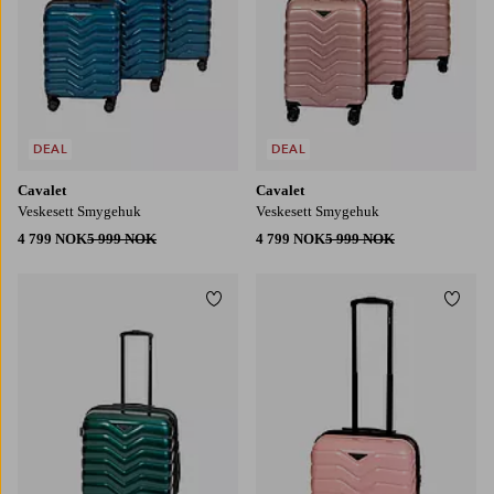
DEAL
DEAL
Cavalet
Cavalet
Veskesett Smygehuk
Veskesett Smygehuk
4 799 NOK
5 999 NOK
4 799 NOK
5 999 NOK
Legg til favoritter
Legg t