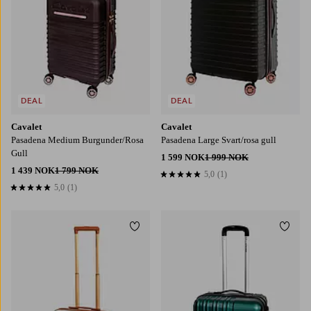
DEAL
DEAL
Cavalet
Cavalet
Pasadena Medium Burgunder/Rosa
Pasadena Large Svart/rosa gull
Gull
1 599 NOK
1 999 NOK
1 439 NOK
1 799 NOK
5,0
(1)
5,0 basert på 1 karaktergivninger
5,0
(1)
5,0 basert på 1 karaktergivninger
Legg til favoritter
Legg t