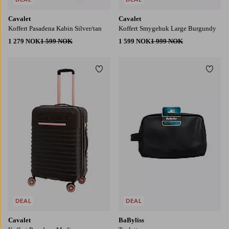
Cavalet
Cavalet
Koffert Pasadena Kabin Silver/tan
Koffert Smygehuk Large Burgundy
1 279 NOK
1 599 NOK
1 599 NOK
1 999 NOK
Legg til favoritter
Legg t
DEAL
DEAL
Cavalet
BaByliss