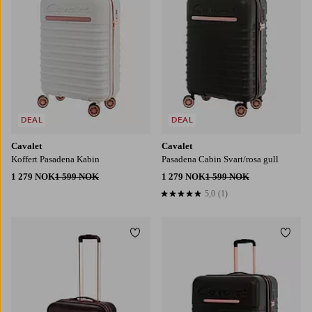
DEAL
DEAL
Cavalet
Cavalet
Koffert Pasadena Kabin
Pasadena Cabin Svart/rosa gull
1 279 NOK
1 599 NOK
1 279 NOK
1 599 NOK
5,0
(1)
5,0 basert på 1 karaktergivninger
Legg til favoritter
Legg t