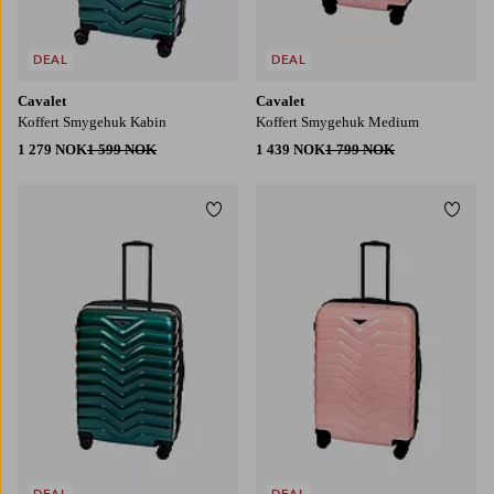
DEAL
DEAL
Cavalet
Cavalet
Koffert Smygehuk Kabin
Koffert Smygehuk Medium
1 279 NOK
1 599 NOK
1 439 NOK
1 799 NOK
Legg til favoritter
Legg t
DEAL
DEAL