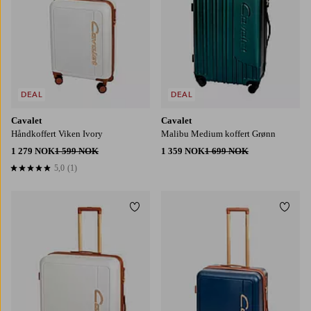
DEAL
DEAL
Cavalet
Cavalet
Håndkoffert Viken Ivory
Malibu Medium koffert Grønn
1 279 NOK
1 599 NOK
1 359 NOK
1 699 NOK
5,0
(1)
5,0 basert på 1 karaktergivninger
Legg til favoritter
Legg t