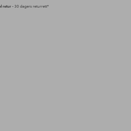
l retur
– 30 dagers returrett*