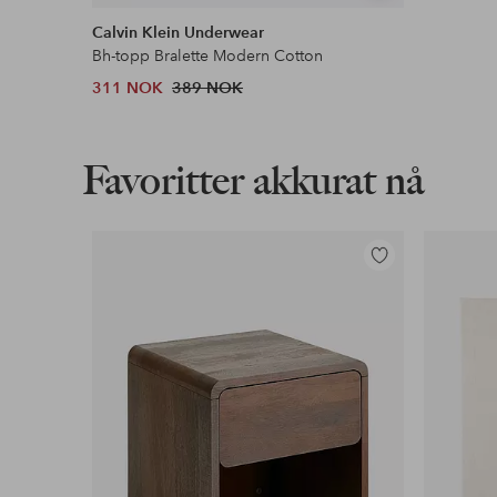
lignende
Calvin Klein Underwear
Bh-topp Bralette Modern Cotton
311 NOK
389 NOK
Favoritter akkurat nå
Legg
til
favoritter