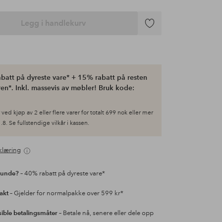
Legg i handlekurv
Legg
til
favoritter
batt på dyreste vare* + 15% rabatt på resten
en*. Inkl. massevis av møbler! Bruk kode:
ved kjøp av 2 eller flere varer for totalt 699 nok eller mer
.8. Se fullstendige vilkår i kassen.
klæring
kunde?
– 40% rabatt på dyreste vare*
rakt
– Gjelder for normalpakke over 599 kr*
sible betalingsmåter
– Betale nå, senere eller dele opp