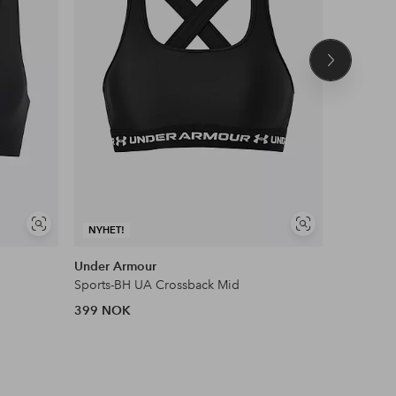
Neste
produkt
Vis
Vis
NYHET!
DEAL
lignende
lignende
Under Armour
Calvin Kl
Sports-BH UA Crossback Mid
Triangel-B
399 NOK
439 NOK