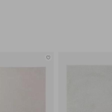
Legg
til
favoritter