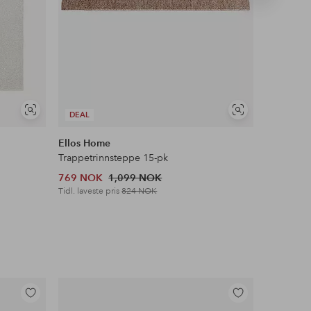
produkt
Vis
Vis
DEAL
COSYBE
lignende
lignende
Ellos Home
Staycatio
Trappetrinnsteppe 15-pk
Sengekap
769 NOK
1,099 NOK
599 NOK
Tidl. laveste pris
824 NOK
Legg
Legg