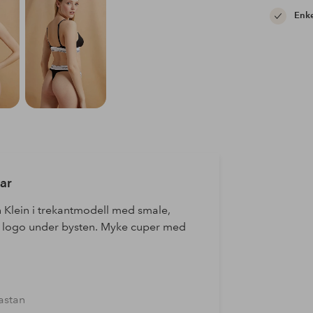
Enke
ar
 Klein i trekantmodell med smale,
ed logo under bysten. Myke cuper med
astan