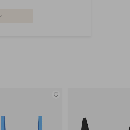
Legg
til
favoritter