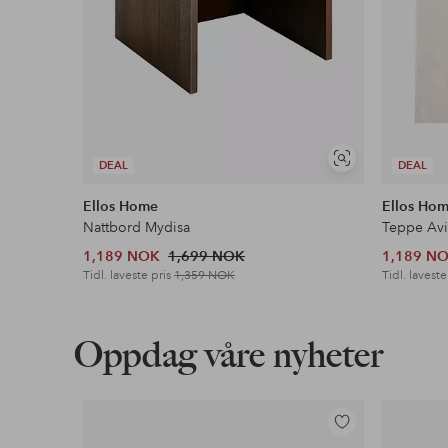
Vis
DEAL
DEAL
lignende
Ellos Home
Ellos Ho
Nattbord Mydisa
Teppe Avi
1,189 NOK
1,699 NOK
1,189 N
Tidl. laveste pris
1,359 NOK
Tidl. laveste
Oppdag våre nyheter
Legg