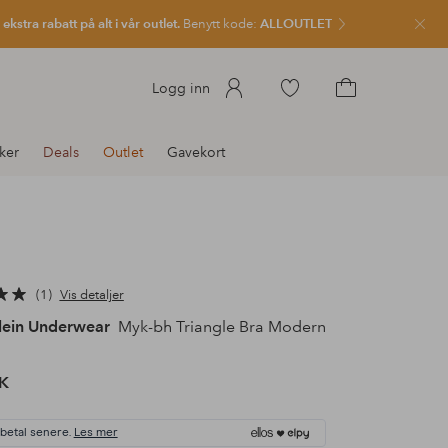
kstra rabatt på alt i vår outlet.
Benytt kode:
ALLOUTLET
Lukk
Gå
Logg inn
til
Gå
favorittmerkede
til
ker
Deals
Outlet
Gavekort
produkter
handlekurven
1
Vis detaljer
Klein Underwear
Myk-bh Triangle Bra Modern
K
 betal senere.
Les mer