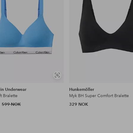
Vis
lignende
ein Underwear
Hunkemöller
t Bralette
Myk BH Super Comfort Bralette
599 NOK
329 NOK