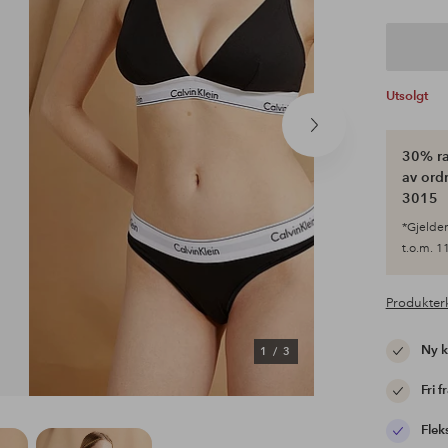
Utsolgt
Neste
produkt
30% ra
av ordr
3015
*Gjelder 
t.o.m. 11
Produkter
Ny 
1
/
3
Fri f
Flek