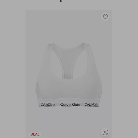
Legg
til
favoritter
Vis
DEAL