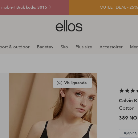
v møbler!
Bruk kode: 3015
OUTLET DEAL -
25% e
Ellos
logo
–
gå
port & outdoor
Badetøy
Sko
Plus size
Accessoirer
Mer
til
forsiden
Vis lignende
Calvin 
Cotton
389 NO
Kjøp nå,