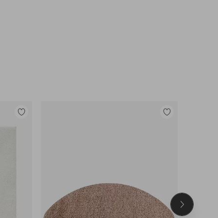
Legg
Legg
til
til
favoritter
favoritter
Neste