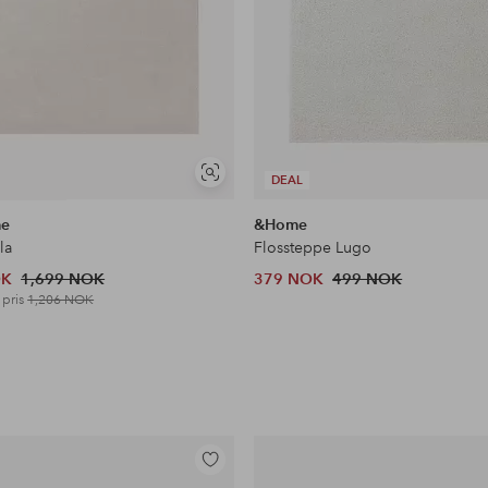
Vis
DEAL
lignende
me
&Home
la
Flossteppe Lugo
OK
1,699 NOK
379 NOK
499 NOK
 pris
1,206 NOK
Legg