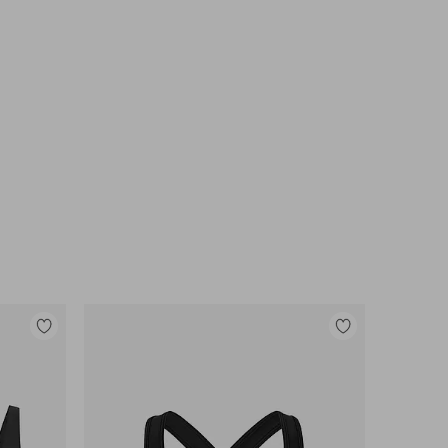
Legg
Legg
til
til
favoritter
favoritter