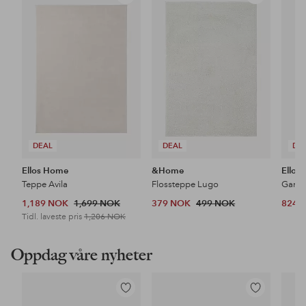
til
til
favoritter
favoritter
DEAL
DEAL
DE
Ellos Home
&Home
Ellos
Teppe Avila
Flossteppe Lugo
1,189 NOK
1,699 NOK
379 NOK
499 NOK
824 
Tidl. laveste pris
1,206 NOK
Oppdag våre nyheter
Legg
Legg