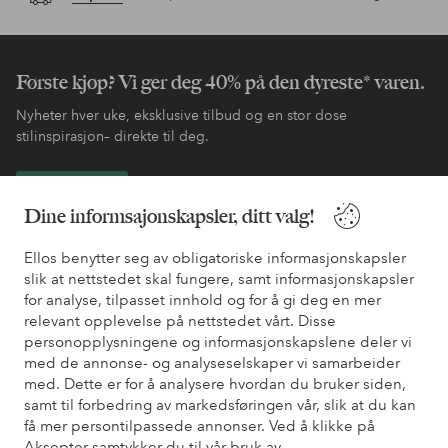
Første kjøp? Vi ger deg 40% på den dyreste* varen.
Nyheter hver uke, eksklusive tilbud og en stor dose
stilinspirasjon– direkte til deg.
Bli kunde
Dine informsajonskapsler, ditt valg!
* Se tilbudsvilkår ved registrering
Ellos benytter seg av obligatoriske informasjonskapsler
slik at nettstedet skal fungere, samt informasjonskapsler
for analyse, tilpasset innhold og for å gi deg en mer
Trenger du hjelp?
relevant opplevelse på nettstedet vårt. Disse
personopplysningene og informasjonskapslene deler vi
Du finner svar på de vanligste spørsmålene i vår FAQ. Du finner
med de annonse- og analyseselskaper vi samarbeider
også informasjon om hvordan du kan kontakte oss.
med. Dette er for å analysere hvordan du bruker siden,
samt til forbedring av markedsføringen vår, slik at du kan
Kundeservice
Bestilling
Betalingsmåte
Lev
få mer persontilpassede annonser. Ved å klikke på
Aksepter samtykker du til vår bruk av