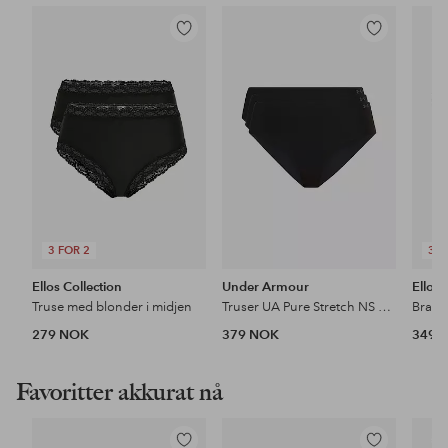
Legg
Legg
til
til
favoritter
favoritter
3 FOR 2
3 F
Ellos Collection
Under Armour
Ellos 
Truse med blonder i midjen
Truser UA Pure Stretch NS Hip 3-pakning
Brasil
279 NOK
379 NOK
349 
Favoritter akkurat nå
Legg
Legg