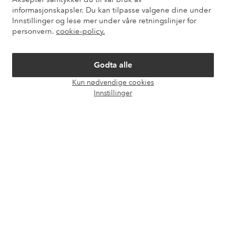
informasjonskapsler. Du kan tilpasse valgene dine under
Innstillinger og lese mer under våre retningslinjer for
Mine sider
personvern.
cookie-policy.
Om Ellos
Godta alle
Kun nødvendige cookies
Våre tjenester
Åpne
Innstillinger
chat-
boks
Vilkår
Venner
Sikre betalinger - Betal direkte eller del opp
Vil du vite mer om
våre betalingsalternativer
?
elpy
elpy