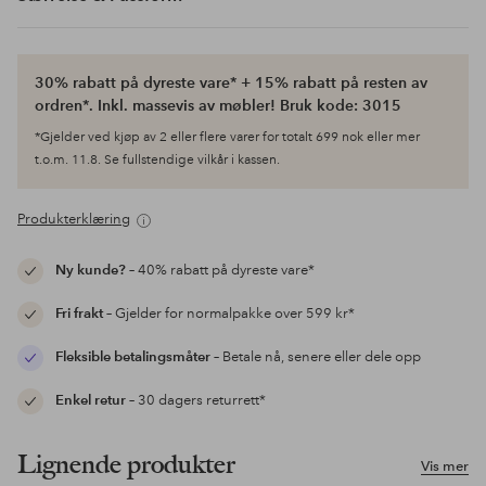
30% rabatt på dyreste vare* + 15% rabatt på resten av
ordren*. Inkl. massevis av møbler! Bruk kode: 3015
*Gjelder ved kjøp av 2 eller flere varer for totalt 699 nok eller mer
t.o.m. 11.8. Se fullstendige vilkår i kassen.
Produkterklæring
Ny kunde?
– 40% rabatt på dyreste vare*
Fri frakt
– Gjelder for normalpakke over 599 kr*
Fleksible betalingsmåter
– Betale nå, senere eller dele opp
Enkel retur
– 30 dagers returrett*
Lignende produkter
Vis mer