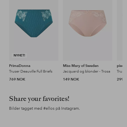
til
til
favoritter
favoritter
NYHET!
PrimaDonna
Miss Mary of Sweden
piece
Truser Deauville Full Briefs
Jacquard og blonder - Trosa
769 NOK
149 NOK
299 
Share your favorites!
Bilder tagget med
#ellos
på Instagram.
Innlegg
inesstagram
Innlegg
ellosofficial
Inn
ello
publisert
publisert
pub
av
av
av