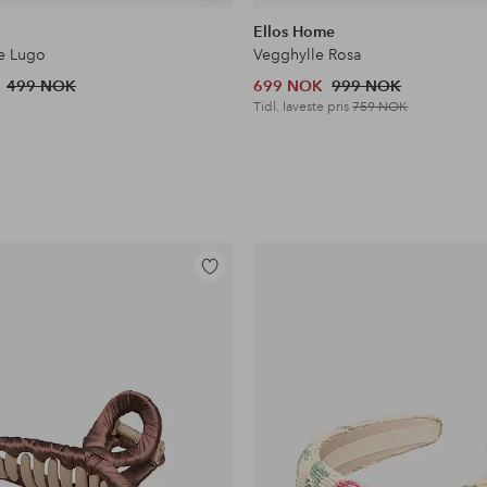
lignende
Ellos Home
e Lugo
Vegghylle Rosa
499 NOK
699 NOK
999 NOK
Tidl. laveste pris
759 NOK
Legg
til
favoritter