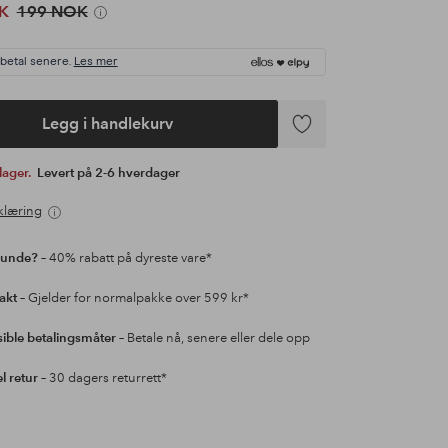
K
199 NOK
 betal senere.
Les mer
Legg i handlekurv
Legg
til
 lager.
Levert på 2-6 hverdager
favoritter
klæring
kunde?
– 40% rabatt på dyreste vare*
rakt
– Gjelder for normalpakke over 599 kr*
sible betalingsmåter
– Betale nå, senere eller dele opp
l retur
– 30 dagers returrett*