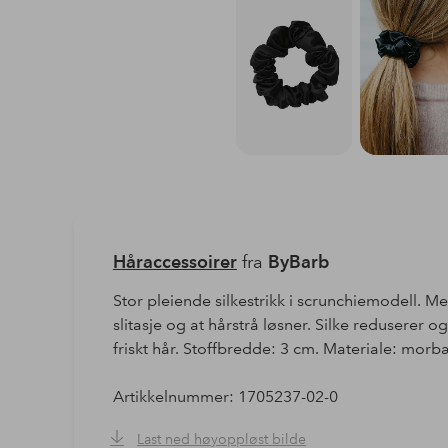
Håraccessoirer
fra
ByBarb
Stor pleiende silkestrikk i scrunchiemodell. Me
slitasje og at hårstrå løsner. Silke reduserer o
friskt hår. Stoffbredde: 3 cm. Materiale: morbæ
Artikkelnummer: 1705237-02-0
Last ned høyoppløst bilde