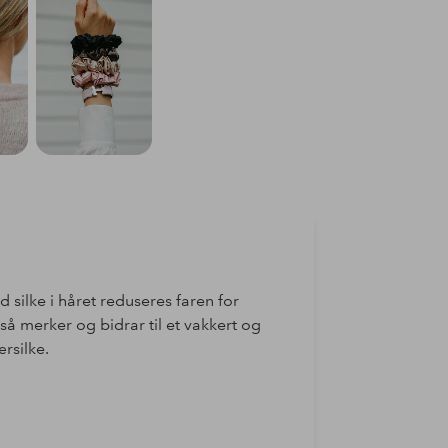
d silke i håret reduseres faren for
gså merker og bidrar til et vakkert og
rsilke.