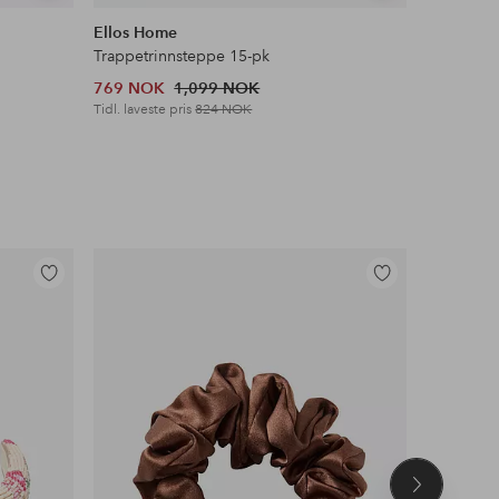
lignende
lignende
Ellos Home
Staycatio
Trappetrinnsteppe 15-pk
Sengekap
769 NOK
1,099 NOK
599 NOK
Tidl. laveste pris
824 NOK
Legg
Legg
til
til
favoritter
favoritter
Neste