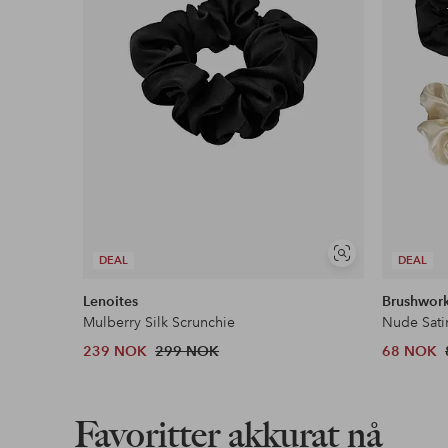
Vis
DEAL
DEAL
lignende
Lenoites
Brushwor
Mulberry Silk Scrunchie
Nude Sati
239 NOK
299 NOK
68 NOK
Favoritter akkurat nå