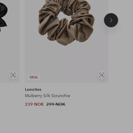
Neste
produkt
Vis
Vis
DEAL
lignende
lignende
Lenoites
Becksönd
Mulberry Silk Scrunchie
Scrunchie 
239 NOK
299 NOK
329 NOK