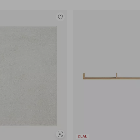
Legg
til
favoritter
Vis
DEAL