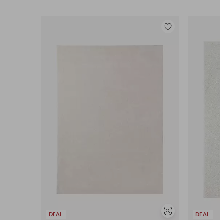
Legg
til
favoritter
Vis
DEAL
DEAL