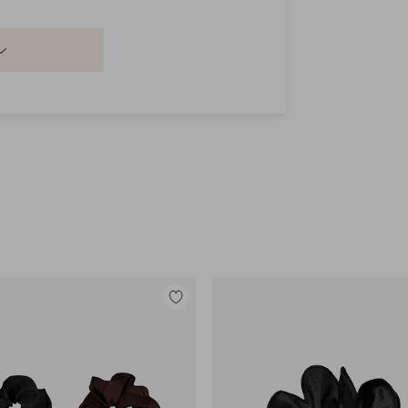
Legg
til
favoritter