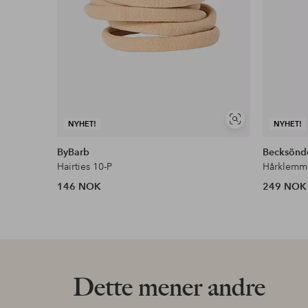
Vis
NYHET!
NYHET!
lignende
ByBarb
Becksönd
Hairties 10-P
Hårklemme
146 NOK
249 NOK
Dette mener andre