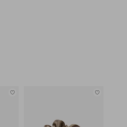
Legg
Legg
til
til
favoritter
favoritter