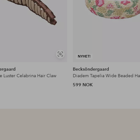
Vis
NYHET!
lignende
ergaard
Becksöndergaard
 Luster Celabrina Hair Claw
Diadem Tapelia Wide Beaded Ha
599 NOK