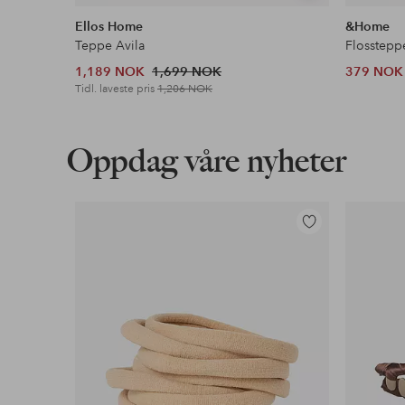
lignende
Ellos Home
&Home
Teppe Avila
Flosstepp
1,189 NOK
1,699 NOK
379 NOK
Tidl. laveste pris
1,206 NOK
Oppdag våre nyheter
Legg
til
favoritter