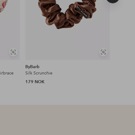
produkt
Vis
Vis
lignende
lignende
ByBarb
ByBarb
irbrace
Silk Scrunchie
French Ba
179 NOK
314 NOK