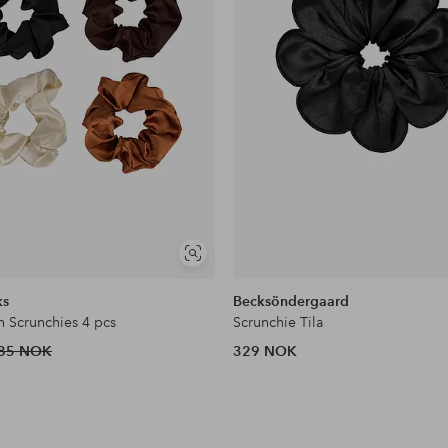
Vis
lignende
ks
Becksöndergaard
n Scrunchies 4 pcs
Scrunchie Tila
85 NOK
329 NOK