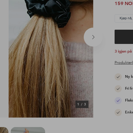
159 NO
Kjøp nå,
Neste
produkt
3 igjen på
Produkter
Ny 
Fri f
Flek
1
/
3
Enke