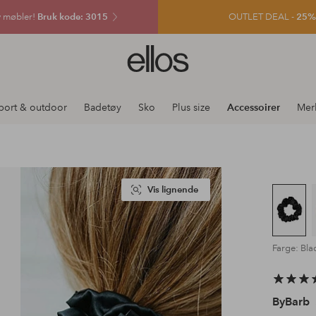
v møbler!
Bruk kode: 3015
OUTLET DEAL -
25% e
Ellos
logo
–
gå
port & outdoor
Badetøy
Sko
Plus size
Accessoirer
Mer
til
forsiden
Vis lignende
Farge: Bla
ByBarb