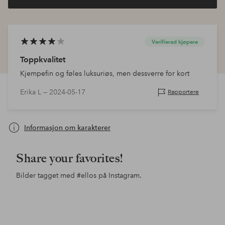
Verifierad kjøpere
Toppkvalitet
Kjempefin og føles luksuriøs, men dessverre for kort
Erika L —
2024-05-17
Rapportere
Informasjon om karakterer
Share your favorites!
Bilder tagget med
#ellos
på Instagram.
Innlegg
ellosofficial
Innlegg
lindamariie
Inn
tjo
publisert
publisert
pub
av
av
av