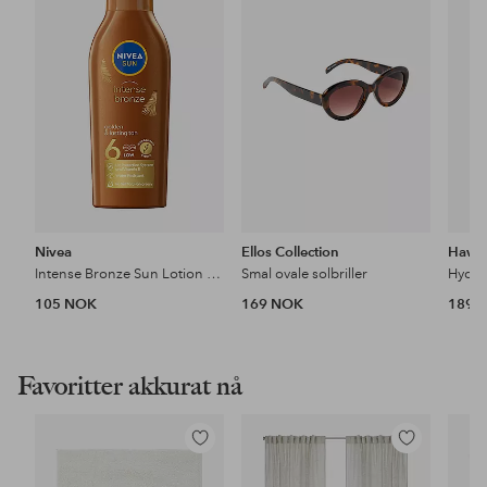
til
til
favoritter
favoritter
Nivea
Ellos Collection
Hawai
Intense Bronze Sun Lotion SPF6
Smal ovale solbriller
105 NOK
169 NOK
189 
Favoritter akkurat nå
Legg
Legg
til
til