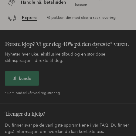
Handle nå, betal siden
kassen.
Express
Få pakken din med ekstra rask levering
Første kjøp? Vi ger deg 40% på den dyreste* varen.
Nyheter hver uke, eksklusive tilbud og en stor dose
stilinspirasjon– direkte til deg.
Bli kunde
* Se tilbudsvilkår ved registrering
Trenger du hjelp?
Du finner svar på de vanligste spørsmålene i vår FAQ. Du finner
også informasjon om hvordan du kan kontakte oss.