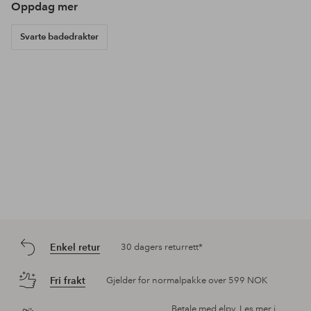
Oppdag mer
Svarte badedrakter
Enkel retur
30 dagers returrett*
Fri frakt
Gjelder for normalpakke over 599 NOK
Betale med elpy. Les mer i