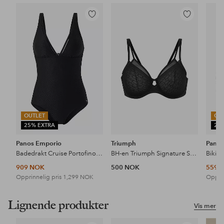
Legg
Legg
til
til
favoritter
favoritter
OUTLET
OU
25% EXTRA
25
Panos Emporio
Triumph
Panos
Badedrakt Cruise Portofino Swimsuit
BH-en Triumph Signature Sheer W01 EX
Bikin
909 NOK
500 NOK
559 
Opprinnelig pris
1,299 NOK
Opprin
Lignende produkter
Vis mer