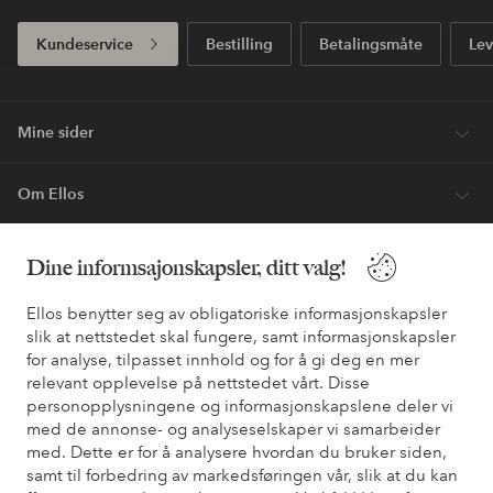
Kundeservice
Bestilling
Betalingsmåte
Lev
Mine sider
Om Ellos
Våre tjenester
Dine informsajonskapsler, ditt valg!
Ellos benytter seg av obligatoriske informasjonskapsler
Vilkår
slik at nettstedet skal fungere, samt informasjonskapsler
for analyse, tilpasset innhold og for å gi deg en mer
Venner
relevant opplevelse på nettstedet vårt. Disse
personopplysningene og informasjonskapslene deler vi
med de annonse- og analyseselskaper vi samarbeider
med. Dette er for å analysere hvordan du bruker siden,
samt til forbedring av markedsføringen vår, slik at du kan
Sikre betalinger - Betal direkte eller del opp