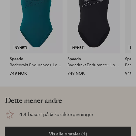
NYHET!
NYHET!
NY
Speedo
Speedo
Spee
Badedrakt Endurance+ Logo Thin Strap Swimsuit
Badedrakt Endurance+ Logo Thin Strap Swimsuit
749 NOK
749 NOK
949 
Dette mener andre
4.4
basert på
5
karaktergivninger
Vis alle omtaler (1)