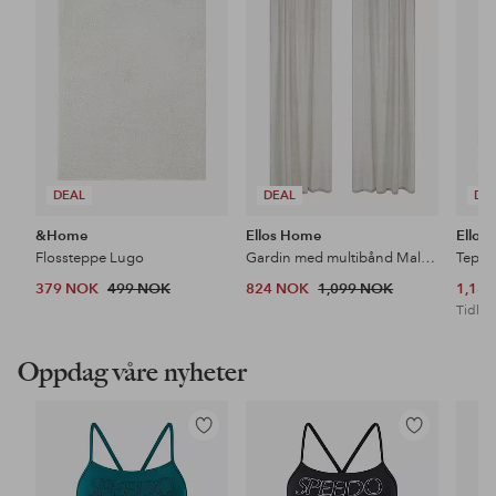
favoritter
favoritter
DEAL
DEAL
DE
&Home
Ellos Home
Ellos
Flossteppe Lugo
Gardin med multibånd Malva 2-pk i 100% lin
Teppe
379 NOK
499 NOK
824 NOK
1,099 NOK
1,18
Tidl. l
Oppdag våre nyheter
Legg
Legg
til
til
favoritter
favoritter