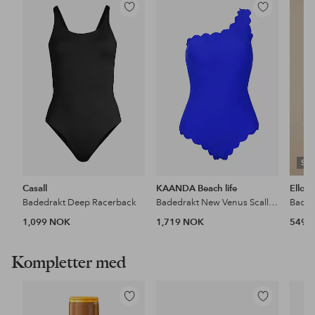
Legg
Legg
til
til
favoritter
favoritter
SW
Casall
KAANDA Beach life
Ellos 
Badedrakt Deep Racerback
Badedrakt New Venus Scallop Over One Shoulder Onepiece
Baded
1,099 NOK
1,719 NOK
549 
Kompletter med
Legg
Legg