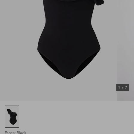
1
/
7
Farge: Black