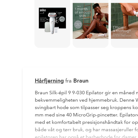
Hårfjerning
fra
Braun
Braun Silk-épil 9 9-030 Epilator gir en måned
bekvemmeligheten ved hjemmebruk. Denne Wet
svingbart hode som tilpasser seg kroppens kon
mm med sine 40 MicroGrip-pincetter. Epilatoren
med et komfortabelt presisjonshåndtak for opt
både våt og tørr bruk, og har massasjeruller 
epilatoren har også et barberhode for damer