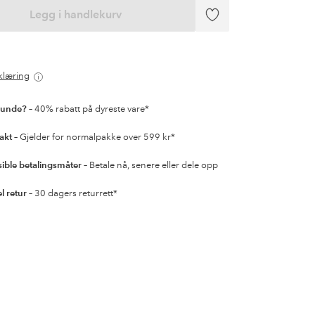
Legg i handlekurv
Legg
til
favoritter
klæring
kunde?
– 40% rabatt på dyreste vare*
rakt
– Gjelder for normalpakke over 599 kr*
sible betalingsmåter
– Betale nå, senere eller dele opp
l retur
– 30 dagers returrett*