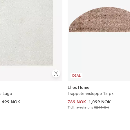
Vis
DEAL
lignende
Ellos Home
e Lugo
Trappetrinnsteppe 15-pk
499 NOK
769 NOK
1,099 NOK
Tidl. laveste pris
824 NOK