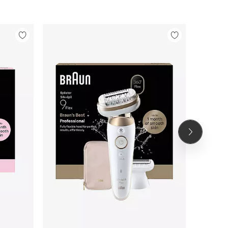
Legg
Legg
til
til
favoritter
favoritter
Neste
produkt