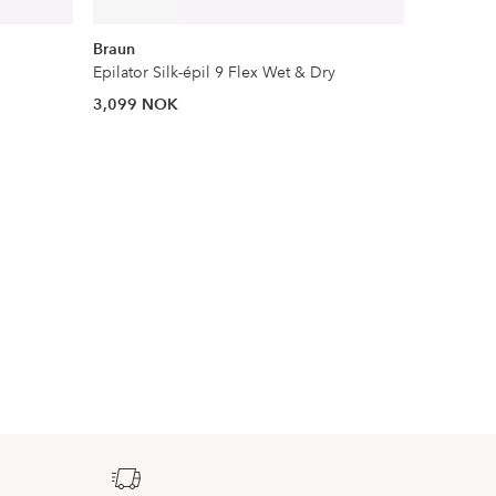
Braun
Braun
Epilator Silk-épil 9 Flex Wet & Dry
IPL-hårfje
3,099 NOK
6,849 N