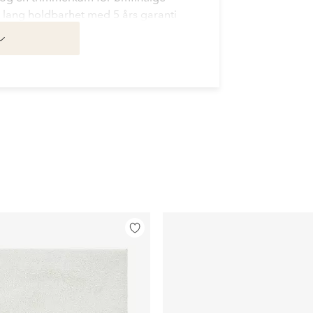
 lang holdbarhet med 5 års garanti
Legg
til
favoritter