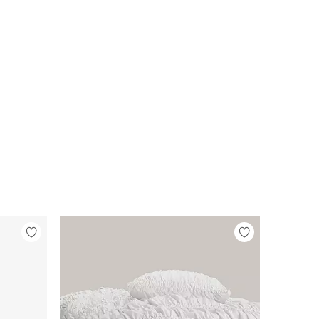
Legg
Legg
til
til
favoritter
favoritter