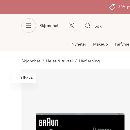
30%
p
Skjønnhet
Søk
Bildesøk
Avdelingsnavigering
Nyheter
Makeup
Parfyme
Skjønnhet
Helse & trivsel
Hårfjerning
Tilbake