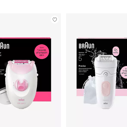
Legg
til
favoritter