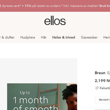
å dyreste vare*
+ 15%
på resten av ordern.* Inkl. massevis av møbler!
Bruk k
Ellos
logo
–
gå
r & dufter
Hudpleie
Hår
Helse & trivsel
Gaveesker
Her
til
forsiden
Braun
Ep
2,199 
Rabattk
Rentefri 