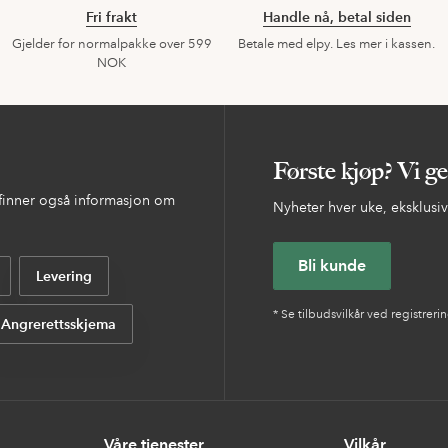
Fri frakt
Handle nå, betal siden
Gjelder for normalpakke over 599
Betale med elpy. Les mer i kassen.
NOK
Første kjøp? Vi g
 finner også informasjon om
Nyheter hver uke, eksklusive
Bli kunde
Levering
* Se tilbudsvilkår ved registreri
Angrerettsskjema
Våre tjenester
Vilkår