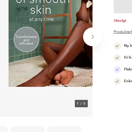
Utsolgt
Produkter
Neste
produkt
Ny 
Fri f
Flek
Enke
1
/
5