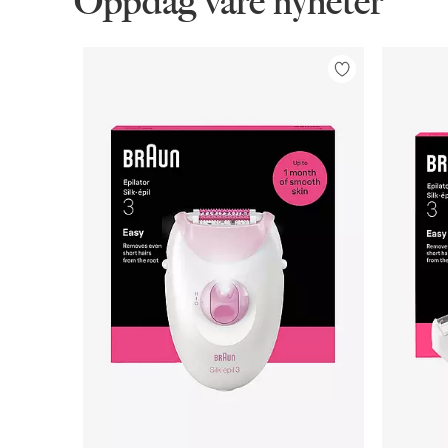
Oppdag våre nyheter
Legg
til
favoritter