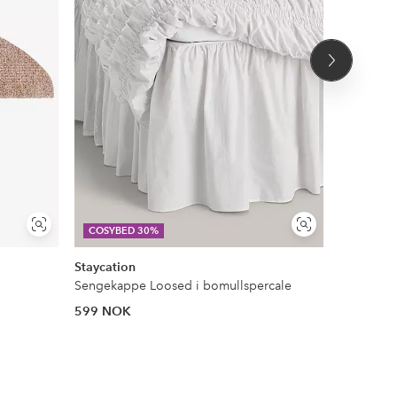
Neste
produkt
Vis
Vis
COSYBED 30%
DEAL
lignende
lignende
Staycation
Ellos Ho
Sengekappe Loosed i bomullspercale
599 NOK
824 NOK