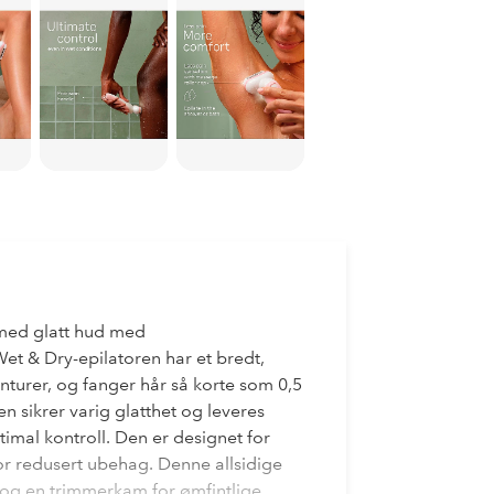
 med glatt hud med
 & Dry-epilatoren har et bredt,
turer, og fanger hår så korte som 0,5
 sikrer varig glatthet og leveres
imal kontroll. Den er designet for
for redusert ubehag. Denne allsidige
 og en trimmerkam for ømfintlige