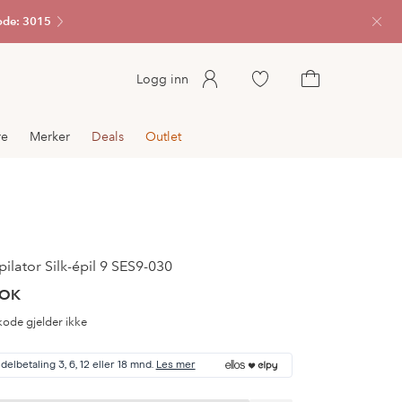
ode: 3015
Lukk
Gå
Logg inn
til
Gå
favorittmerkede
til
re
Merker
Deals
Outlet
produkter
handlekurven
ilator Silk-épil 9 SES9-030
NOK
ode gjelder ikke
delbetaling 3, 6, 12 eller 18 mnd.
Les mer