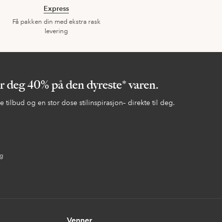
Express
Få pakken din med ekstra rask
levering
er deg 40% på den dyreste* varen.
 tilbud og en stor dose stilinspirasjon– direkte til deg.
ng
Venner