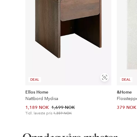
Vis
DEAL
DEAL
lignende
Ellos Home
&Home
Nattbord Mydisa
Flosstepp
1,189 NOK
1,699 NOK
379 NOK
Tidl. laveste pris
1,359 NOK