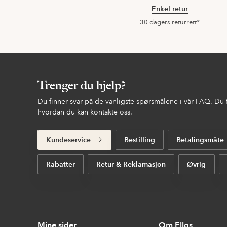
Enkel retur
30 dagers returrett*
Trenger du hjelp?
Du finner svar på de vanligste spørsmålene i vår FAQ. Du
hvordan du kan kontakte oss.
Kundeservice
Bestilling
Betalingsmåte
Rabatter
Retur & Reklamasjon
Øvrig
Mine sider
Om Ellos