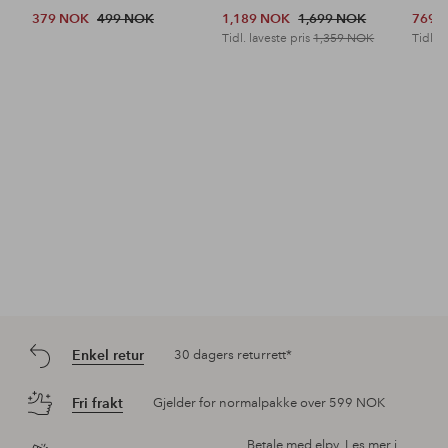
379 NOK
499 NOK
1,189 NOK
1,699 NOK
769 
Tidl. laveste pris
1,359 NOK
Tidl. l
Oppdag våre nyheter
Legg
Legg
til
til
favoritter
favoritter
Emerio
Braun
Brau
Digitalt termometer
Febertermometer ThermoScan 7+ Age Precision IRT6525