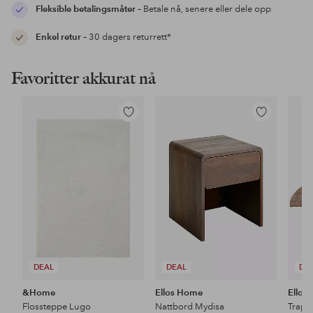
Fleksible betalingsmåter
– Betale nå, senere eller dele opp
Enkel retur
– 30 dagers returrett*
Favoritter akkurat nå
Legg
Legg
til
til
favoritter
favoritter
DEAL
DEAL
DE
&Home
Ellos Home
Ellos
Flossteppe Lugo
Nattbord Mydisa
Trapp