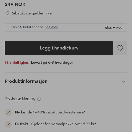
249 NOK
Rabattkode gjelder ikke
Kjøp nå, betal senere.
Les mer
Legg i handlekurv
Legg
til
Få antall igjen.
Levert på 6-8 hverdager
favoritte
Produktinformasjon
Produkterklæring
Ny kunde?
– 40% rabatt på dyreste vare*
Fri frakt
– Gjelder for normalpakke over 599 kr*