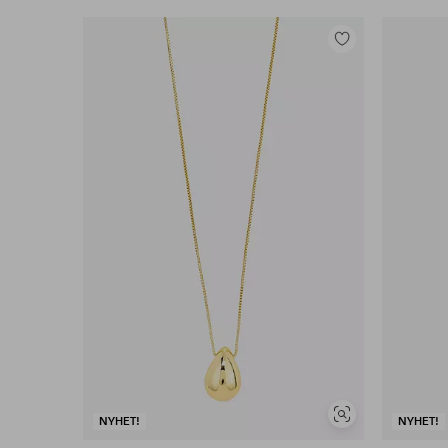
Legg
til
favoritter
Vis
NYHET!
NYHET!
lignende