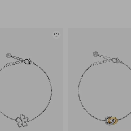
Legg
til
favoritter