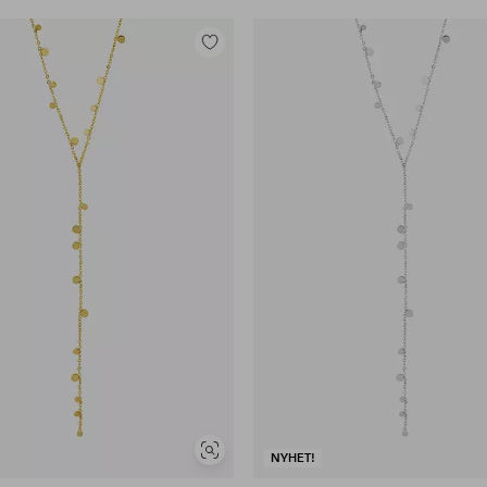
Legg
til
favoritter
Vis
NYHET!
lignende