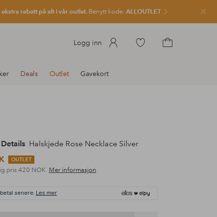
kstra rabatt på alt i vår outlet.
Benytt kode:
ALLOUTLET
Lukk
Gå
Logg inn
til
Gå
favorittmerkede
til
ker
Deals
Outlet
Gavekort
produkter
handlekurven
etails
Halskjede Rose Necklace Silver
K
OUTLET
ig pris
420 NOK
Mer informasjon
 betal senere.
Les mer