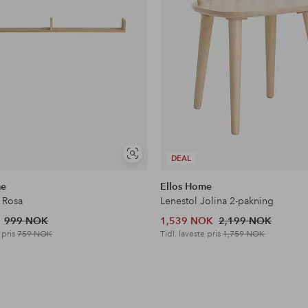
Vis
DEAL
lignende
me
Ellos Home
 Rosa
Lenestol Jolina 2-pakning
999 NOK
1,539 NOK
2,199 NOK
 pris
759 NOK
Tidl. laveste pris
1,759 NOK