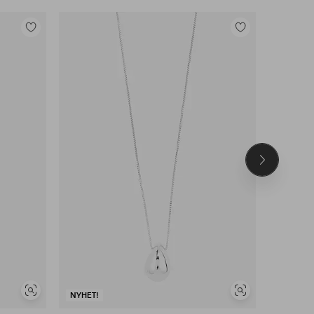
Legg
Legg
til
til
favoritter
favoritter
Neste
produkt
Vis
Vis
NYHET!
NYHET!
lignende
lignende