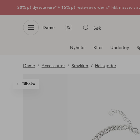
30%
på dyreste vare*
+ 15%
på resten av ordern.* Inkl. massevis a
Dame
Søk
Bildesøk
Avdelingsnavigering
Nyheter
Klær
Undertøy
S
Dame
Accessoirer
Smykker
Halskjeder
Tilbake