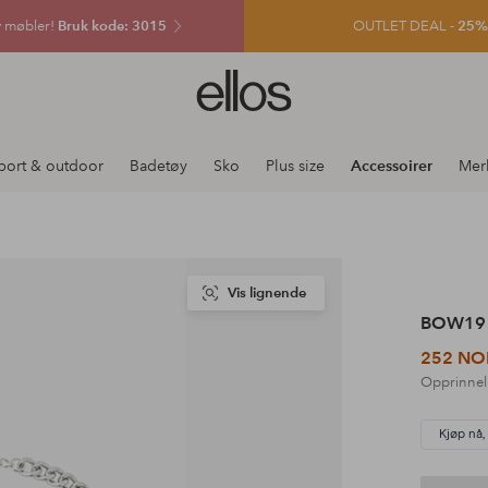
v møbler!
Bruk kode: 3015
OUTLET DEAL -
25% e
Ellos
logo
–
gå
port & outdoor
Badetøy
Sko
Plus size
Accessoirer
Mer
til
forsiden
Vis lignende
BOW19 D
252 NO
Opprinnel
Kjøp nå,