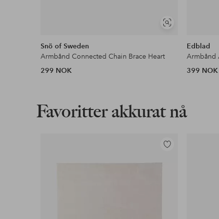
Vis
lignende
Snö of Sweden
Edblad
Armbånd Connected Chain Brace Heart
Armbånd A
299 NOK
399 NOK
Favoritter akkurat nå
Legg
til
favoritter