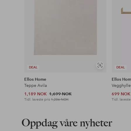
Vis
DEAL
DEAL
lignende
Ellos Home
Ellos Ho
Teppe Avila
Vegghylle
1,189 NOK
1,699 NOK
699 NOK
Tidl. laveste pris
1,206 NOK
Tidl. laveste
Oppdag våre nyheter