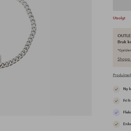
Utsolgt
OUTLET
Bruk k
*Gjelder
Shopp 
Produkter
Ny 
Fri f
Flek
Enke