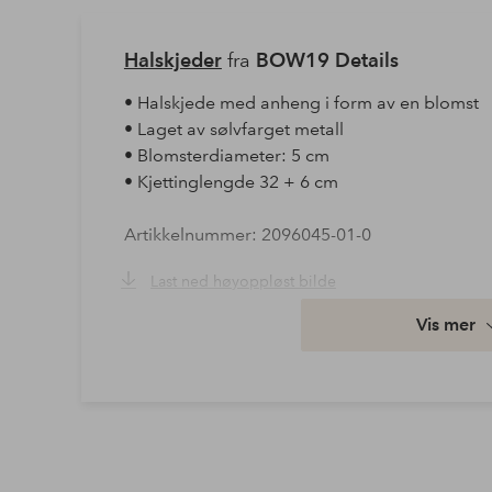
Halskjeder
fra
BOW19 Details
• Halskjede med anheng i form av en blomst
• Laget av sølvfarget metall
• Blomsterdiameter: 5 cm
• Kjettinglengde 32 + 6 cm
Artikkelnummer: 2096045-01-0
Last ned høyoppløst bilde
Vis mer
Fri frakt
Gjelder for normalpakke over 599 kr
Les mer