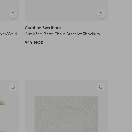
Vis
Vis
lignende
lignende
Caroline Svedbom
Carolina
lver/Gold
Armbånd Betty Chain Bracelet Rhodium
Armbånd P
949 NOK
909 NOK
Legg
Legg
til
til
favoritter
favoritter