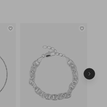
Legg
Legg
til
til
favoritter
favoritter
Neste
produkt