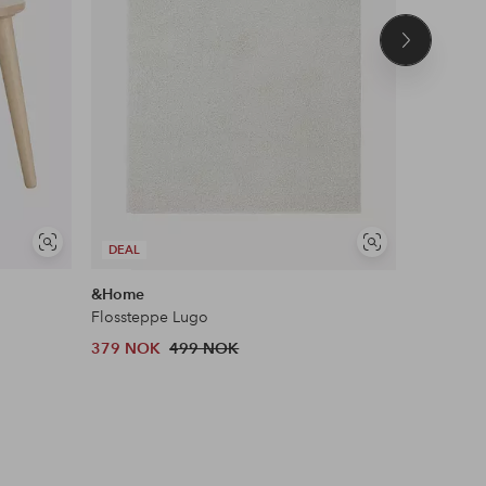
Neste
produkt
Vis
Vis
DEAL
DEAL
lignende
lignende
&Home
Ellos Ho
Flossteppe Lugo
Trappetri
379 NOK
499 NOK
769 NOK
Tidl. lavest