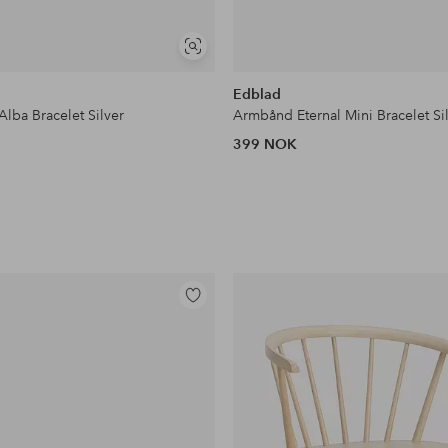
Vis
lignende
Edblad
lba Bracelet Silver
Armbånd Eternal Mini Bracelet Si
399 NOK
Legg
til
favoritter