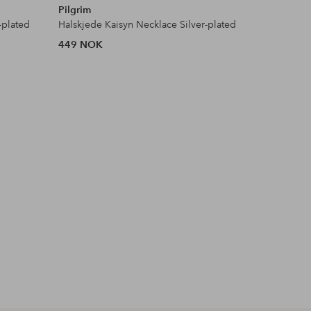
Pilgrim
Pilgrim
-plated
Halskjede Kaisyn Necklace Silver-plated
Halskjede
449 NOK
399 NOK