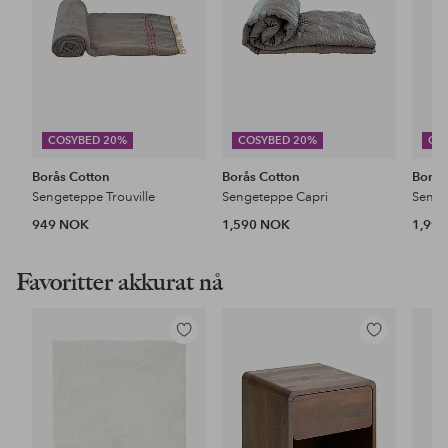
COSYBED 20%
COSYBED 20%
CO
Borås Cotton
Borås Cotton
Borås
Sengeteppe Trouville
Sengeteppe Capri
Senge
949 NOK
1,590 NOK
1,99
Favoritter akkurat nå
Legg
Legg
til
til
favoritter
favoritter