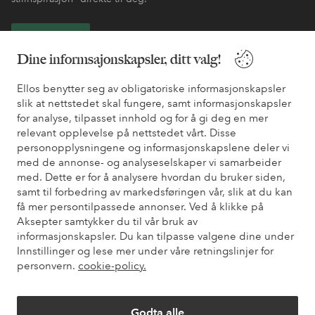
Bli kunde
Dine informsajonskapsler, ditt valg!
* Se tilbudsvilkår ved registrering
Ellos benytter seg av obligatoriske informasjonskapsler
slik at nettstedet skal fungere, samt informasjonskapsler
for analyse, tilpasset innhold og for å gi deg en mer
Trenger du hjelp?
relevant opplevelse på nettstedet vårt. Disse
personopplysningene og informasjonskapslene deler vi
Du finner svar på de vanligste spørsmålene i vår FAQ. Du finner
med de annonse- og analyseselskaper vi samarbeider
også informasjon om hvordan du kan kontakte oss.
med. Dette er for å analysere hvordan du bruker siden,
samt til forbedring av markedsføringen vår, slik at du kan
Kundeservice
Bestilling
Betalingsmåte
Lev
få mer persontilpassede annonser. Ved å klikke på
Aksepter samtykker du til vår bruk av
informasjonskapsler. Du kan tilpasse valgene dine under
Innstillinger og lese mer under våre retningslinjer for
Mine sider
personvern.
cookie-policy.
Om Ellos
Godta alle