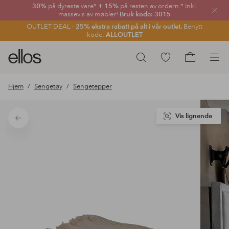
30%
på dyreste vare*
+ 15%
på resten av ordern.* Inkl.
Lukk
massevis av møbler!
Bruk kode: 3015
OUTLET DEAL -
25% ekstra rabatt på alt i vår outlet.
Benytt
kode:
ALLOUTLET
Ellos
Gå
Søk
logo
til
Gå
–
favorittmerkede
til
Hjem
Sengetøy
Sengetepper
gå
produkter
handlekurv
til
forsiden
Vis lignende
Tilbake