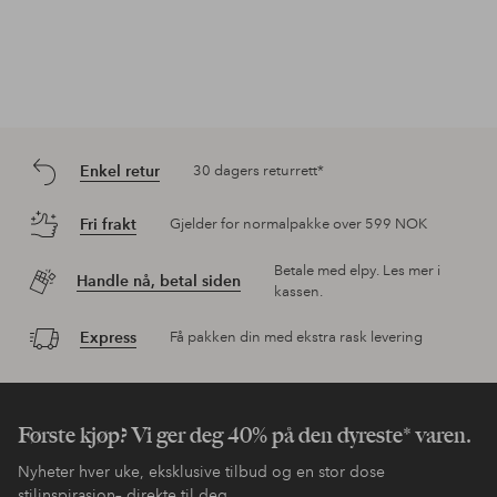
Enkel retur
30 dagers returrett*
Fri frakt
Gjelder for normalpakke over 599 NOK
Betale med elpy. Les mer i
Handle nå, betal siden
kassen.
Express
Få pakken din med ekstra rask levering
Første kjøp? Vi ger deg 40% på den dyreste* varen.
Nyheter hver uke, eksklusive tilbud og en stor dose
stilinspirasjon– direkte til deg.