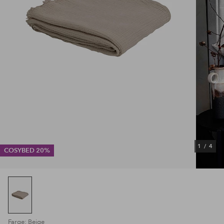
1
/
4
COSYBED 20%
Farge: Beige