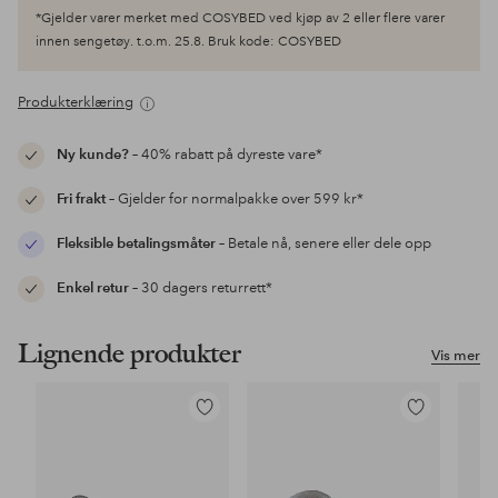
*Gjelder varer merket med COSYBED ved kjøp av 2 eller flere varer
innen sengetøy. t.o.m. 25.8. Bruk kode: COSYBED
Produkterklæring
Ny kunde?
– 40% rabatt på dyreste vare*
Fri frakt
– Gjelder for normalpakke over 599 kr*
Fleksible betalingsmåter
– Betale nå, senere eller dele opp
Enkel retur
– 30 dagers returrett*
Lignende produkter
Vis mer
Legg
Legg
til
til
favoritter
favoritter