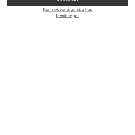
Våre tjenester
Kun nødvendige cookies
Åpne
Innstillinger
chat-
Vilkår
boks
Venner
Sikre betalinger - Betal direkte eller del opp
Vil du vite mer om
våre betalingsalternativer
?
elpy
elpy
Norge - Velg land
Facebook
Instagram
Pinterest
Youtube