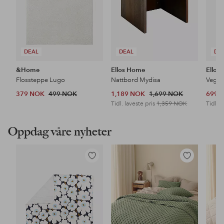
DEAL
DEAL
DE
&Home
Ellos Home
Ellos
Flossteppe Lugo
Nattbord Mydisa
Veggh
379 NOK
499 NOK
1,189 NOK
1,699 NOK
699 
Tidl. laveste pris
1,359 NOK
Tidl. l
Oppdag våre nyheter
Legg
Legg
til
til
favoritter
favoritter