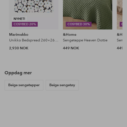
NYHET!
COSYBED 20%
COSYBED 30%
CO
Marimekko
&Home
&Ho
Unikko Bedspread 260×260 Cm
Sengeteppe Heaven Dottie
Senge
2,930 NOK
449 NOK
449 
Oppdag mer
Beige sengetepper
Beige sengetøy