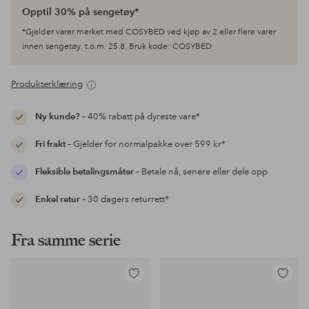
Opptil 30% på sengetøy*
*Gjelder varer merket med COSYBED ved kjøp av 2 eller flere varer
innen sengetøy. t.o.m. 25.8. Bruk kode: COSYBED
Produkterklæring
Ny kunde?
– 40% rabatt på dyreste vare*
Fri frakt
– Gjelder for normalpakke over 599 kr*
Fleksible betalingsmåter
– Betale nå, senere eller dele opp
Enkel retur
– 30 dagers returrett*
Fra samme serie
Legg
Legg
til
til
favoritter
favoritter