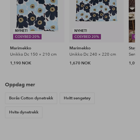
NYHET!
NYHET!
COSYBED 20%
COSYBED 20%
CO
Marimekko
Marimekko
Stayc
Unikko Dc 150 × 210 cm
Unikko Dc 240 × 220 cm
1,190 NOK
1,670 NOK
1,09
Oppdag mer
Borås Cotton dynetrekk
Hvitt sengetøy
Hvite dynetrekk