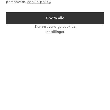
personvern.
cookie-policy.
Om Ellos
Godta alle
Våre tjenester
Kun nødvendige cookies
Åpne
Innstillinger
chat-
Vilkår
boks
Venner
Sikre betalinger - Betal direkte eller del opp
Vil du vite mer om
våre betalingsalternativer
?
elpy
elpy
Norge - Velg land