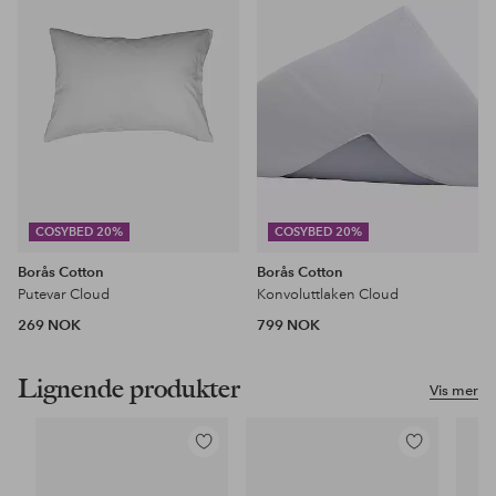
COSYBED 20%
COSYBED 20%
Borås Cotton
Borås Cotton
Putevar Cloud
Konvoluttlaken Cloud
269 NOK
799 NOK
Lignende produkter
Vis mer
Legg
Legg
til
til
favoritter
favoritter