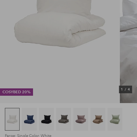
1
/
4
COSYBED 20%
Farge: Single Color, White