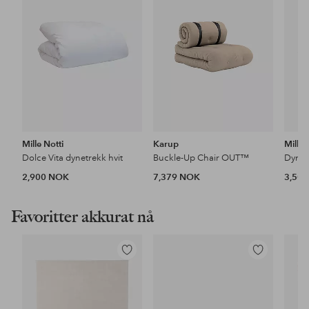
Mille Notti
Karup
Mille 
Dolce Vita dynetrekk hvit
Buckle-Up Chair OUT™
Dynet
2,900 NOK
7,379 NOK
3,50
Favoritter akkurat nå
Legg
Legg
til
til
favoritter
favoritter