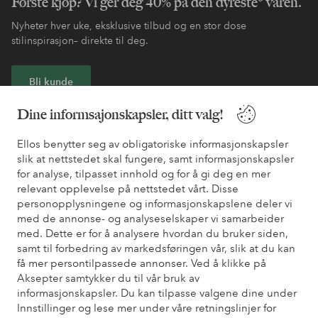
Første kjøp? Vi ger deg 40% på den dyreste* varen.
Nyheter hver uke, eksklusive tilbud og en stor dose
stilinspirasjon– direkte til deg.
Bli kunde
Dine informsajonskapsler, ditt valg!
* Se tilbudsvilkår ved registrering
Ellos benytter seg av obligatoriske informasjonskapsler
slik at nettstedet skal fungere, samt informasjonskapsler
Trenger du hjelp?
for analyse, tilpasset innhold og for å gi deg en mer
relevant opplevelse på nettstedet vårt. Disse
Du finner svar på de vanligste spørsmålene i vår FAQ. Du finner
personopplysningene og informasjonskapslene deler vi
også informasjon om hvordan du kan kontakte oss.
med de annonse- og analyseselskaper vi samarbeider
med. Dette er for å analysere hvordan du bruker siden,
Kundeservice
Bestilling
Betalingsmåte
Lev
samt til forbedring av markedsføringen vår, slik at du kan
få mer persontilpassede annonser. Ved å klikke på
Aksepter samtykker du til vår bruk av
informasjonskapsler. Du kan tilpasse valgene dine under
Mine sider
Innstillinger og lese mer under våre retningslinjer for