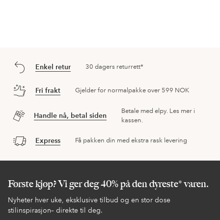
Enkel retur
30 dagers returrett*
Fri frakt
Gjelder for normalpakke over 599 NOK
Betale med elpy. Les mer i
Handle nå, betal siden
kassen.
Express
Få pakken din med ekstra rask levering
Første kjøp? Vi ger deg 40% på den dyreste* varen.
Nyheter hver uke, eksklusive tilbud og en stor dose
stilinspirasjon– direkte til deg.