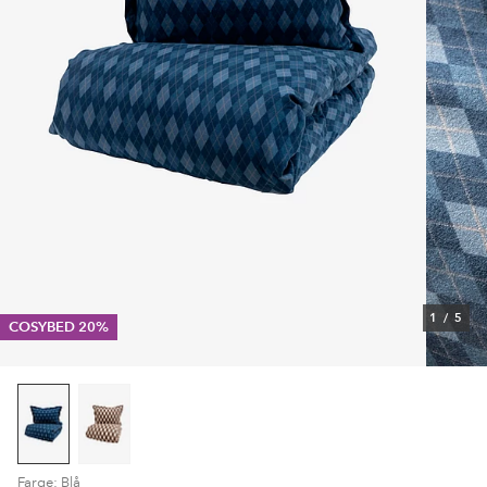
1
/
5
COSYBED 20%
Farge: Blå