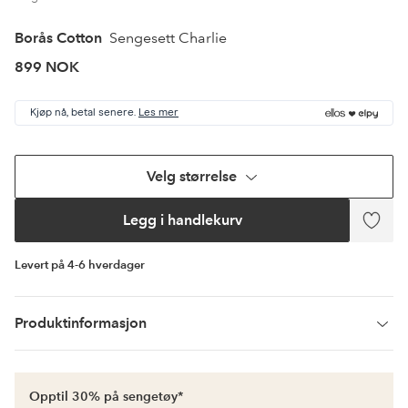
Borås Cotton
Sengesett Charlie
899 NOK
Kjøp nå, betal senere.
Les mer
Velg størrelse
Legg i handlekurv
Legg
til
favori
Levert på 4-6 hverdager
Produktinformasjon
Opptil 30% på sengetøy*