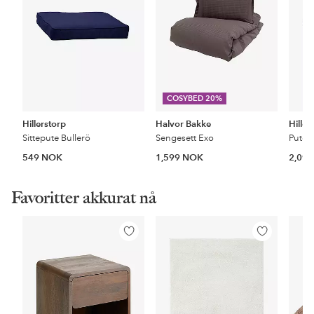
COSYBED 20%
Hillerstorp
Halvor Bakke
Hiller
Sittepute Bullerö
Sengesett Exo
549 NOK
1,599 NOK
2,09
Favoritter akkurat nå
Legg
Legg
til
til
favoritter
favoritter