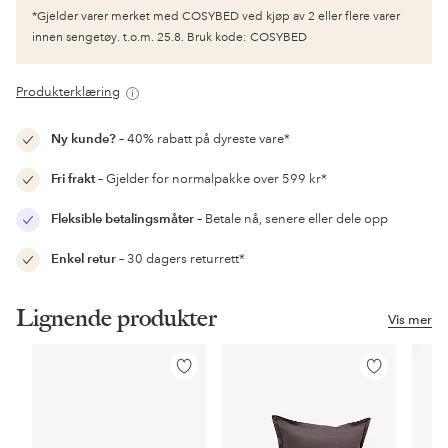
*Gjelder varer merket med COSYBED ved kjøp av 2 eller flere varer
innen sengetøy. t.o.m. 25.8. Bruk kode: COSYBED
Produkterklæring
Ny kunde?
– 40% rabatt på dyreste vare*
Fri frakt
– Gjelder for normalpakke over 599 kr*
Fleksible betalingsmåter
– Betale nå, senere eller dele opp
Enkel retur
– 30 dagers returrett*
Lignende produkter
Vis mer
Legg
Legg
til
til
favoritter
favoritter