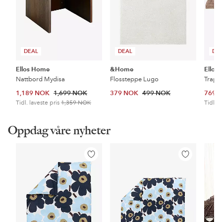
DEAL
DEAL
DE
Ellos Home
&Home
Ellos
Nattbord Mydisa
Flossteppe Lugo
Trapp
1,189 NOK
1,699 NOK
379 NOK
499 NOK
769 
Tidl. laveste pris
1,359 NOK
Tidl. l
Oppdag våre nyheter
Legg
Legg
til
til
favoritter
favoritter