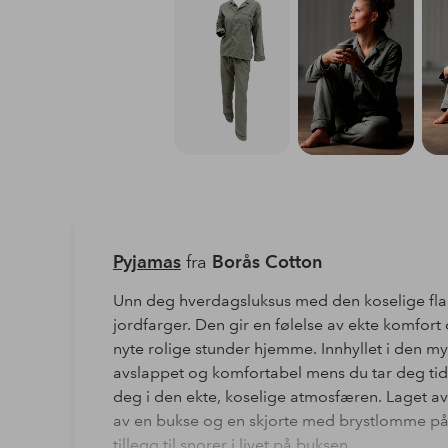
Pyjamas
fra
Borås Cotton
Unn deg hverdagsluksus med den koselige flan
jordfarger. Den gir en følelse av ekte komfort
nyte rolige stunder hjemme. Innhyllet i den my
avslappet og komfortabel mens du tar deg tid 
deg i den ekte, koselige atmosfæren. Laget av 
av en bukse og en skjorte med brystlomme på
tillegg til snorer i livet på buksen.