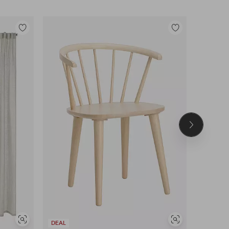
Legg
Legg
til
til
favoritter
favoritter
Neste
produkt
Vis
Vis
DEAL
DEAL