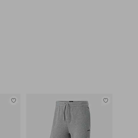
Legg
Legg
til
til
favoritter
favoritter