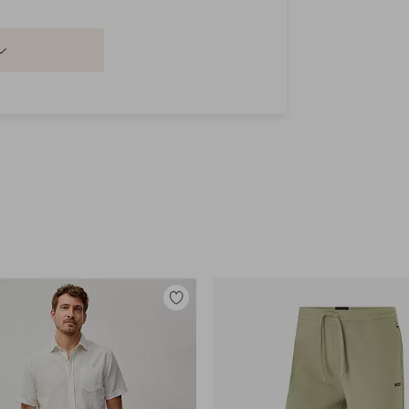
Legg
til
favoritter