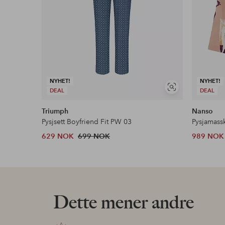
NYHET!
NYHET!
Vis
DEAL
DEAL
lignende
Triumph
Nanso
Pysjsett Boyfriend Fit PW 03
Pysjamassk
629 NOK
699 NOK
989 NOK
Dette mener andre