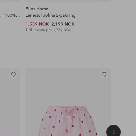
lignende
lignende
Ellos Home
Ellos Ho
Gardin med multibånd Malva 2-pk i 100% lin
Lenestol Jolina 2-pakning
Speil Myr
1,539 NOK
2,199 NOK
2,449 N
Tidl. laveste pris
1,759 NOK
Tidl. lavest
Legg
Legg
til
til
favoritter
favoritter
Neste