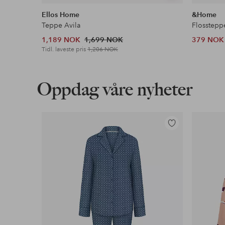
lignende
Ellos Home
&Home
Teppe Avila
Flosstepp
1,189 NOK
1,699 NOK
379 NOK
Tidl. laveste pris
1,206 NOK
Oppdag våre nyheter
Legg
til
favoritter