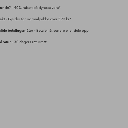
kunde?
– 40% rabatt på dyreste vare*
rakt
– Gjelder for normalpakke over 599 kr*
sible betalingsmåter
– Betale nå, senere eller dele opp
l retur
– 30 dagers returrett*