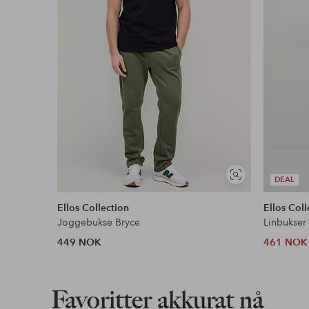
Les mer
Vis
DEAL
lignende
Ellos Collection
Ellos Coll
Joggebukse Bryce
Linbukser
449 NOK
461 NOK
Favoritter akkurat nå