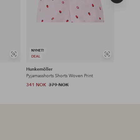
produkt
NYHET!
Vis
Vis
DEAL
NYHET!
lignende
lignende
Hunkemöller
Ellos Col
Pyjamasshorts Shorts Woven Print
Pysjsett i 
341 NOK
379 NOK
599 NOK