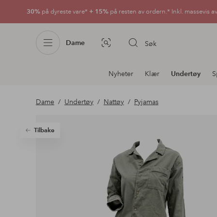
30%
på dyreste vare*
+ 15%
på resten av ordern.* Inkl. massevis a
Dame
Søk
Bildesøk
Avdelingsnavigering
Nyheter
Klær
Undertøy
S
Dame
Undertøy
Nattøy
Pyjamas
Tilbake