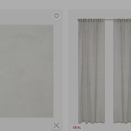
Legg
til
favoritter
Vis
DEAL