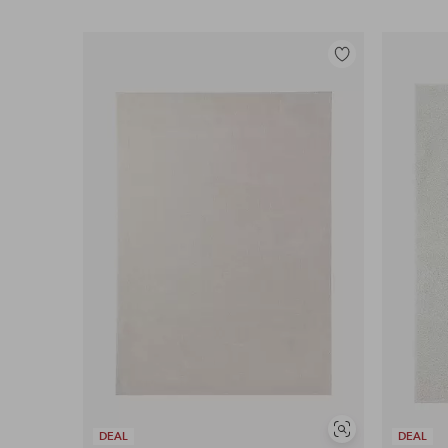
Legg
til
favoritter
Vis
DEAL
DEAL