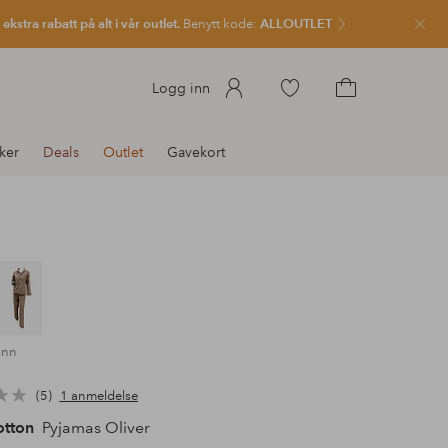
kstra rabatt på alt i vår outlet.
Benytt kode:
ALLOUTLET
Lukk
Gå
Logg inn
til
Gå
favorittmerkede
til
ker
Deals
Outlet
Gavekort
produkter
handlekurven
ønn
5
1 anmeldelse
otton
Pyjamas Oliver