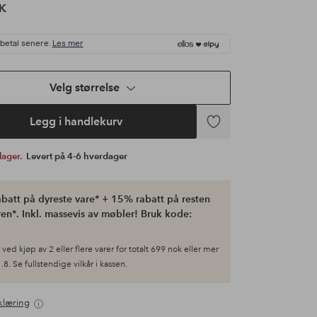
K
 betal senere.
Les mer
Velg størrelse
Legg i handlekurv
Legg
til
 lager.
Levert på 4-6 hverdager
favoritter
batt på dyreste vare* + 15% rabatt på resten
en*. Inkl. massevis av møbler! Bruk kode:
ved kjøp av 2 eller flere varer for totalt 699 nok eller mer
.8. Se fullstendige vilkår i kassen.
klæring