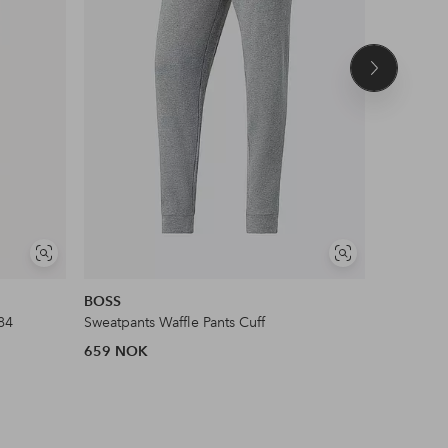
Neste
produkt
Vis
Vis
NYHET!
lignende
lignende
BOSS
Jack & Jo
84
Sweatpants Waffle Pants Cuff
Sweatpant
659 NOK
449 NOK