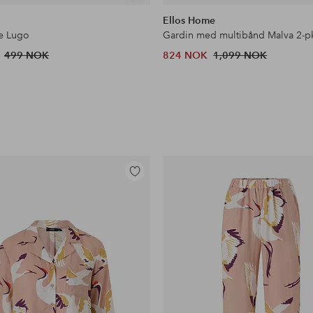
lignende
Ellos Home
e Lugo
499 NOK
824 NOK
1,099 NOK
Legg
til
favoritter