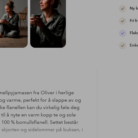
Ny 
Fri f
Flek
Enke
ellpyjamasen fra Oliver i herlige
 og varme, perfekt for å slappe av og
ke flanellen kan du virkelig føle deg
til å nyte en varm kopp te og sole
100 % bomullsflanell. Settet består
 skjorten og sidelommer på buksen, i