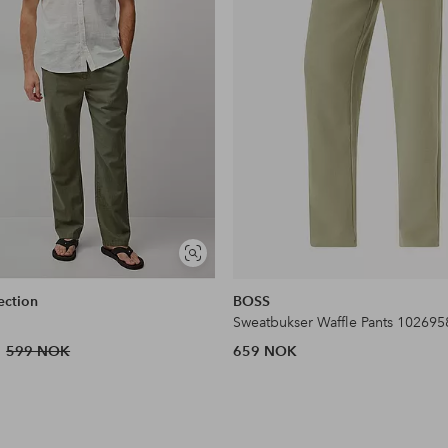
Vis
lignende
ection
BOSS
Sweatbukser Waffle Pants 102695
599 NOK
659 NOK