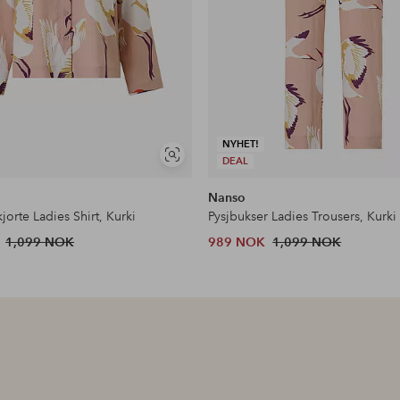
NYHET!
Vis
DEAL
lignende
Nanso
jorte Ladies Shirt, Kurki
Pysjbukser Ladies Trousers, Kurki
1,099 NOK
989 NOK
1,099 NOK