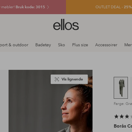
v møbler!
Bruk kode: 3015
OUTLET DEAL -
25% e
Ellos
logo
–
gå
port & outdoor
Badetøy
Sko
Plus size
Accessoirer
Mer
til
forsiden
Vis lignende
Farge: Gr
Borås C