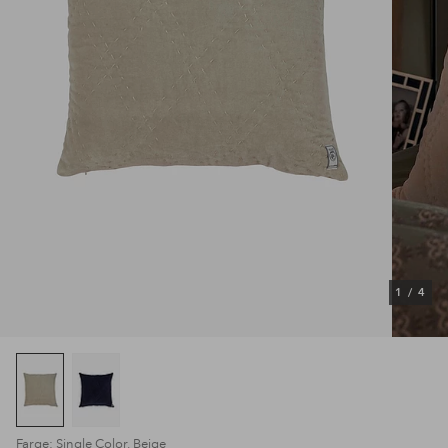
1
/
4
Farge: Single Color, Beige