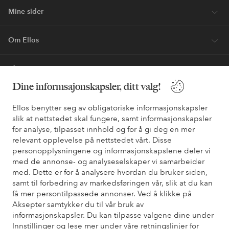
Første kjøp? Vi ger deg 40% på den dyreste* varen.
Nyheter hver uke, eksklusive tilbud og en stor dose
stilinspirasjon– direkte til deg.
Bli kunde
Dine informsajonskapsler, ditt valg!
* Se tilbudsvilkår ved registrering
Ellos benytter seg av obligatoriske informasjonskapsler
slik at nettstedet skal fungere, samt informasjonskapsler
Trenger du hjelp?
for analyse, tilpasset innhold og for å gi deg en mer
relevant opplevelse på nettstedet vårt. Disse
Du finner svar på de vanligste spørsmålene i vår FAQ. Du finner
personopplysningene og informasjonskapslene deler vi
også informasjon om hvordan du kan kontakte oss.
med de annonse- og analyseselskaper vi samarbeider
med. Dette er for å analysere hvordan du bruker siden,
Kundeservice
Bestilling
Betalingsmåte
Lev
samt til forbedring av markedsføringen vår, slik at du kan
få mer persontilpassede annonser. Ved å klikke på
Aksepter samtykker du til vår bruk av
informasjonskapsler. Du kan tilpasse valgene dine under
Mine sider
Innstillinger og lese mer under våre retningslinjer for