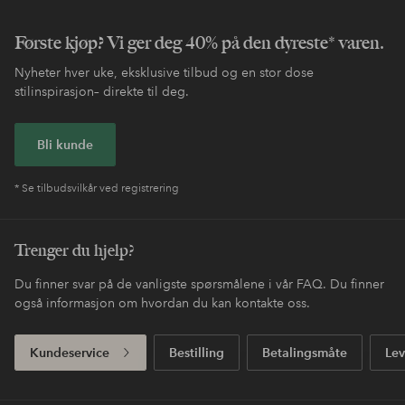
Enkel retur
30 dagers returrett*
Fri frakt
Gjelder for normalpakke over 599 NOK
Betale med elpy. Les mer i
Handle nå, betal siden
kassen.
Express
Få pakken din med ekstra rask levering