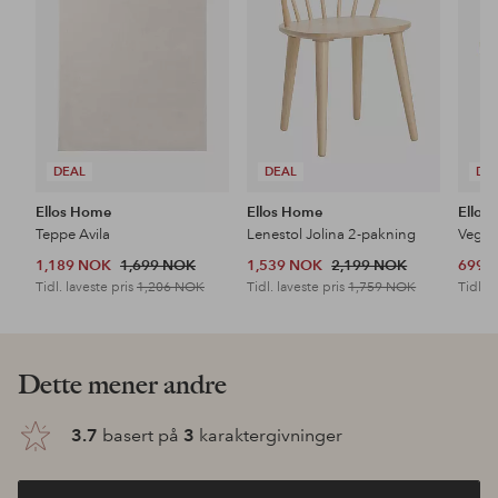
DEAL
DEAL
DE
Ellos Home
Ellos Home
Ellos
Teppe Avila
Lenestol Jolina 2-pakning
Veggh
1,189 NOK
1,699 NOK
1,539 NOK
2,199 NOK
699 
Tidl. laveste pris
1,206 NOK
Tidl. laveste pris
1,759 NOK
Tidl. l
Oppdag våre nyheter
Legg
Legg
til
til
favoritter
favoritter