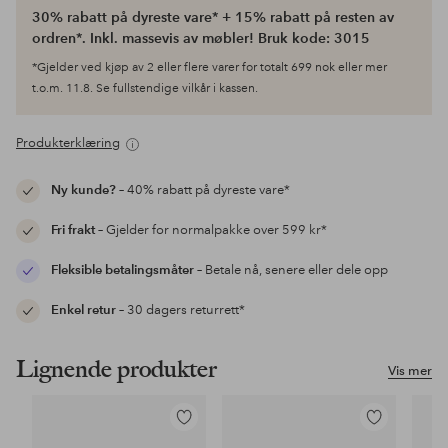
30% rabatt på dyreste vare* + 15% rabatt på resten av
ordren*. Inkl. massevis av møbler! Bruk kode: 3015
*Gjelder ved kjøp av 2 eller flere varer for totalt 699 nok eller mer
t.o.m. 11.8. Se fullstendige vilkår i kassen.
Produkterklæring
Ny kunde?
– 40% rabatt på dyreste vare*
Fri frakt
– Gjelder for normalpakke over 599 kr*
Fleksible betalingsmåter
– Betale nå, senere eller dele opp
Enkel retur
– 30 dagers returrett*
Lignende produkter
Vis mer
Legg
Legg
til
til