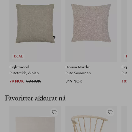
favoritter
favoritter
DEAL
DE
Eightmood
House Nordic
Eigh
Putetrekk, Whisp
Pute Savannah
Putet
79 NOK
99 NOK
319 NOK
103 
Favoritter akkurat nå
Legg
Legg
til
til
favoritter
favoritter