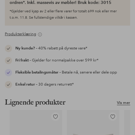
ordren*. Inkl. massevis av møbler! Bruk kode: 3015
*Gjelder ved kjøp av 2 eller flere varer for totalt 699 nok eller mer
t.o.m. 11.8. Se fullstendige vilkår i kassen.
Produkterklæring
Ny kunde?
– 40% rabatt på dyreste vare*
Fri frakt
– Gjelder for normalpakke over 599 kr*
Fleksible betalingsmåter
– Betale nå, senere eller dele opp
Enkel retur
– 30 dagers returrett*
Lignende produkter
Vis mer
Legg
Legg
til
til
favoritter
favoritter