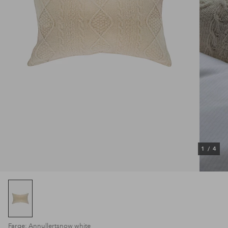
1
/
4
Farge: Annullertsnow white