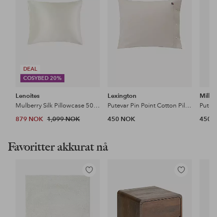
DEAL
COSYBED 20%
Lenoites
Lexington
Mille 
Mulberry Silk Pillowcase 50X60 Cm
Putevar Pin Point Cotton Pillowcase
Puteva
879 NOK
1,099 NOK
450 NOK
450 
Favoritter akkurat nå
Legg
Legg
til
til
favoritter
favoritter