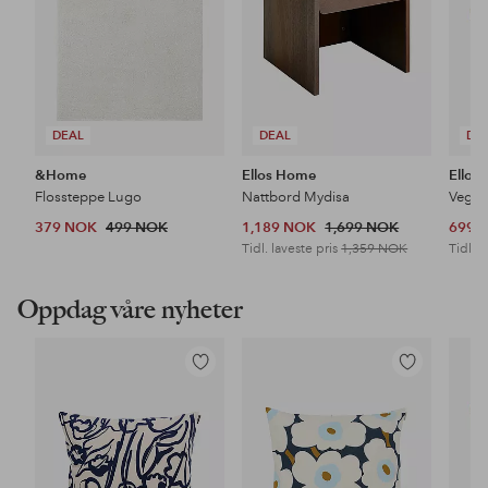
DEAL
DEAL
DE
&Home
Ellos Home
Ellos
Flossteppe Lugo
Nattbord Mydisa
Veggh
379 NOK
499 NOK
1,189 NOK
1,699 NOK
699 
Tidl. laveste pris
1,359 NOK
Tidl. l
Oppdag våre nyheter
Legg
Legg
til
til
favoritter
favoritter