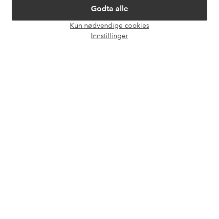
Godta alle
Våre tjenester
Kun nødvendige cookies
Åpne
Innstillinger
chat-
Vilkår
boks
Venner
Sikre betalinger - Betal direkte eller del opp
Vil du vite mer om
våre betalingsalternativer
?
elpy
elpy
Norge - Velg land