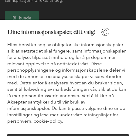
stilinspirasjon– direkte til deg.
Bli kunde
Dine informsajonskapsler, ditt valg!
* Se tilbudsvilkår ved registrering
Ellos benytter seg av obligatoriske informasjonskapsler
slik at nettstedet skal fungere, samt informasjonskapsler
Trenger du hjelp?
for analyse, tilpasset innhold og for å gi deg en mer
relevant opplevelse på nettstedet vårt. Disse
Du finner svar på de vanligste spørsmålene i vår FAQ. Du finner
personopplysningene og informasjonskapslene deler vi
også informasjon om hvordan du kan kontakte oss.
med de annonse- og analyseselskaper vi samarbeider
med. Dette er for å analysere hvordan du bruker siden,
Kundeservice
Bestilling
Betalingsmåte
Lev
samt til forbedring av markedsføringen vår, slik at du kan
få mer persontilpassede annonser. Ved å klikke på
Aksepter samtykker du til vår bruk av
informasjonskapsler. Du kan tilpasse valgene dine under
Mine sider
Innstillinger og lese mer under våre retningslinjer for
personvern.
cookie-policy.
Om Ellos