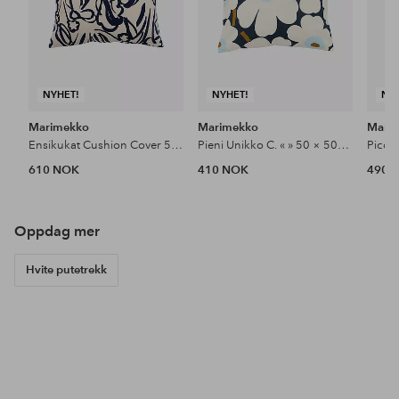
NYHET!
NYHET!
NY
Marimekko
Marimekko
Mari
Ensikukat Cushion Cover 50×50
Pieni Unikko C. « » 50 × 50Cover
610 NOK
410 NOK
490 
Oppdag mer
Hvite putetrekk