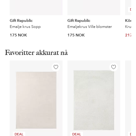
DE
Gift Republic
Gift Republic
Könit
Emalje krus Sopp
Emaljekrus Ville blomster
Krus 
175 NOK
175 NOK
217 
Favoritter akkurat nå
Legg
Legg
til
til
favoritter
favoritter
DEAL
DEAL
DE