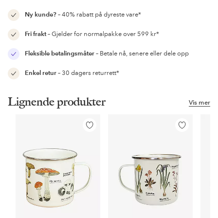
Ny kunde?
– 40% rabatt på dyreste vare*
Fri frakt
– Gjelder for normalpakke over 599 kr*
Fleksible betalingsmåter
– Betale nå, senere eller dele opp
Enkel retur
– 30 dagers returrett*
Lignende produkter
Vis mer
Legg
Legg
til
til
favoritter
favoritter