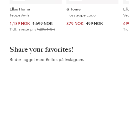
Ellos Home
&Home
Ellos
Teppe Avila
Flossteppe Lugo
Veggh
1,189 NOK
1,699 NOK
379 NOK
499 NOK
699 
Tidl. laveste pris
1,206 NOK
Tidl. l
Share your favorites!
Bilder tagget med
#ellos
på Instagram.