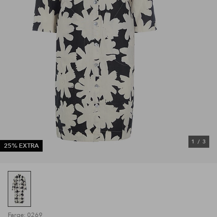
1
/
3
25% EXTRA
Farge: 0269