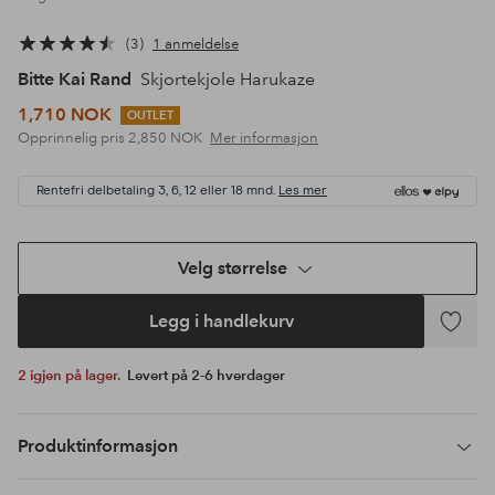
3
1 anmeldelse
Bitte Kai Rand
Skjortekjole Harukaze
1,710 NOK
OUTLET
Opprinnelig pris
2,850 NOK
Mer informasjon
Rentefri delbetaling 3, 6, 12 eller 18 mnd.
Les mer
Velg størrelse
Legg i handlekurv
Legg
til
2 igjen på lager.
Levert på 2-6 hverdager
favoritte
Produktinformasjon