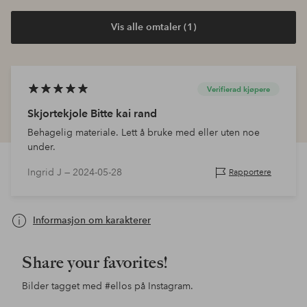
Vis alle omtaler (1)
Verifierad kjøpere
Skjortekjole Bitte kai rand
Behagelig materiale. Lett å bruke med eller uten noe
under.
Ingrid J —
2024-05-28
Rapportere
Informasjon om karakterer
Share your favorites!
Bilder tagget med
#ellos
på Instagram.