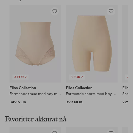
Legg
Legg
til
til
favoritter
favoritter
3 FOR 2
3 FOR 2
3 F
Ellos Collection
Ellos Collection
Ellos 
Formende truse med høy midje - medium støtte
Formende shorts med høy midje - medium support
349 NOK
399 NOK
229 
Favoritter akkurat nå