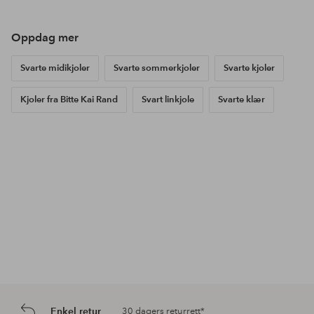
Oppdag mer
Svarte midikjoler
Svarte sommerkjoler
Svarte kjoler
Kjoler fra Bitte Kai Rand
Svart linkjole
Svarte klær
Enkel retur
30 dagers returrett*