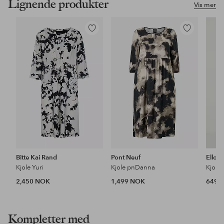
Lignende produkter
Vis mer
Legg
Legg
til
til
favoritter
favoritter
Bitte Kai Rand
Pont Neuf
Ellos 
Kjole Yuri
Kjole pnDanna
Kjole
2,450 NOK
1,499 NOK
649 
Kompletter med