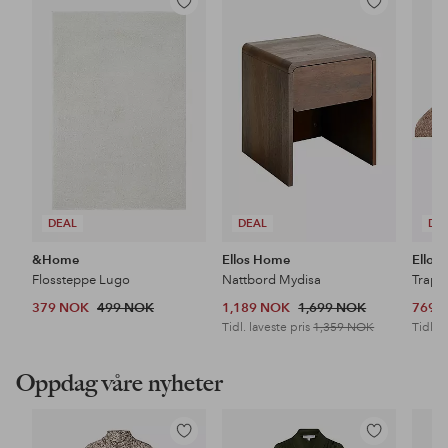
Legg
Legg
til
til
favoritter
favoritter
DEAL
DEAL
DE
&Home
Ellos Home
Ellos
Flossteppe Lugo
Nattbord Mydisa
Trapp
379 NOK
499 NOK
1,189 NOK
1,699 NOK
769 
Tidl. laveste pris
1,359 NOK
Tidl. l
Oppdag våre nyheter
Legg
Legg