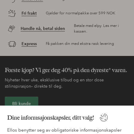
Fri frakt
Gjelder for normalpakke over 599 NOK
Betale med elpy. Les mer i
Handle nå, betal siden
kassen.
Express
Få pakken din med ekstra rask levering
Første kjøp? Vi ger deg 40% på den dyreste* varen.
Nyheter hver uke, eksklusive tilbud og en stor dose
stilinspirasjon– direkte til deg.
Bli kunde
Dine informsajonskapsler, ditt valg!
* Se tilbudsvilkår ved registrering
Ellos benytter seg av obligatoriske informasjonskapsler