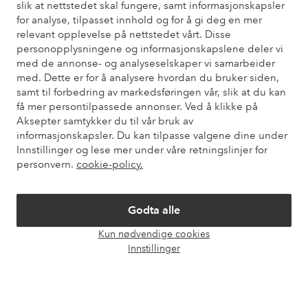
slik at nettstedet skal fungere, samt informasjonskapsler
Trenger du hjelp?
for analyse, tilpasset innhold og for å gi deg en mer
relevant opplevelse på nettstedet vårt. Disse
Du finner svar på de vanligste spørsmålene i vår FAQ. Du finner
personopplysningene og informasjonskapslene deler vi
også informasjon om hvordan du kan kontakte oss.
med de annonse- og analyseselskaper vi samarbeider
med. Dette er for å analysere hvordan du bruker siden,
Kundeservice
Bestilling
Betalingsmåte
Lev
samt til forbedring av markedsføringen vår, slik at du kan
få mer persontilpassede annonser. Ved å klikke på
Aksepter samtykker du til vår bruk av
informasjonskapsler. Du kan tilpasse valgene dine under
Mine sider
Innstillinger og lese mer under våre retningslinjer for
personvern.
cookie-policy.
Om Ellos
Godta alle
Våre tjenester
Kun nødvendige cookies
Åpne
Innstillinger
chat-
Vilkår
boks
Venner