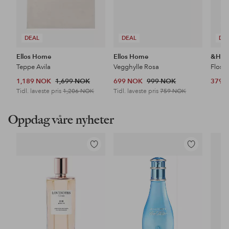
DEAL
DEAL
DE
Ellos Home
Ellos Home
&Ho
Teppe Avila
Vegghylle Rosa
Floss
1,189 NOK
1,699 NOK
699 NOK
999 NOK
379 
Tidl. laveste pris
1,206 NOK
Tidl. laveste pris
759 NOK
Oppdag våre nyheter
Legg
Legg
til
til
favoritter
favoritter