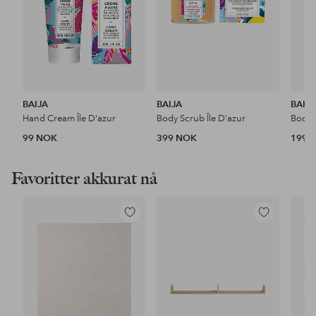
BAIJA
BAIJA
BAIJ
Hand Cream Île D'azur
Body Scrub Île D'azur
Body 
99 NOK
399 NOK
199 
Favoritter akkurat nå
Legg
Legg
til
til
favoritter
favoritter