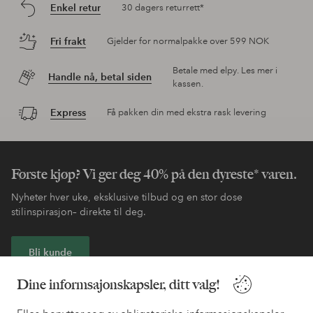
Enkel retur
30 dagers returrett*
Fri frakt
Gjelder for normalpakke over 599 NOK
Betale med elpy. Les mer i
Handle nå, betal siden
kassen.
Express
Få pakken din med ekstra rask levering
Første kjøp? Vi ger deg 40% på den dyreste* varen.
Nyheter hver uke, eksklusive tilbud og en stor dose
stilinspirasjon– direkte til deg.
Bli kunde
Dine informsajonskapsler, ditt valg!
* Se tilbudsvilkår ved registrering