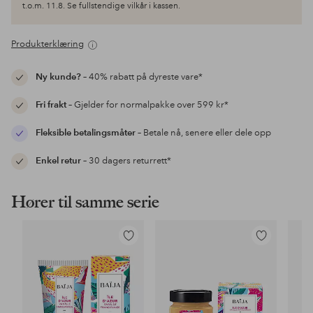
t.o.m. 11.8. Se fullstendige vilkår i kassen.
Produkterklæring
Ny kunde?
– 40% rabatt på dyreste vare*
Fri frakt
– Gjelder for normalpakke over 599 kr*
Fleksible betalingsmåter
– Betale nå, senere eller dele opp
Enkel retur
– 30 dagers returrett*
Hører til samme serie
Legg
Legg
til
til
favoritter
favoritter