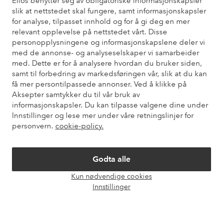
Ellos benytter seg av obligatoriske informasjonskapsler
slik at nettstedet skal fungere, samt informasjonskapsler
Trenger du hjelp?
for analyse, tilpasset innhold og for å gi deg en mer
relevant opplevelse på nettstedet vårt. Disse
Du finner svar på de vanligste spørsmålene i vår FAQ. Du finner
personopplysningene og informasjonskapslene deler vi
også informasjon om hvordan du kan kontakte oss.
med de annonse- og analyseselskaper vi samarbeider
med. Dette er for å analysere hvordan du bruker siden,
Kundeservice
Bestilling
Betalingsmåte
Lev
samt til forbedring av markedsføringen vår, slik at du kan
få mer persontilpassede annonser. Ved å klikke på
Aksepter samtykker du til vår bruk av
informasjonskapsler. Du kan tilpasse valgene dine under
Mine sider
Innstillinger og lese mer under våre retningslinjer for
personvern.
cookie-policy.
Om Ellos
Godta alle
Våre tjenester
Kun nødvendige cookies
Åpne
Innstillinger
chat-
Vilkår
boks
Venner