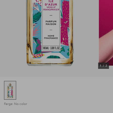
1
/
2
Farge: No color