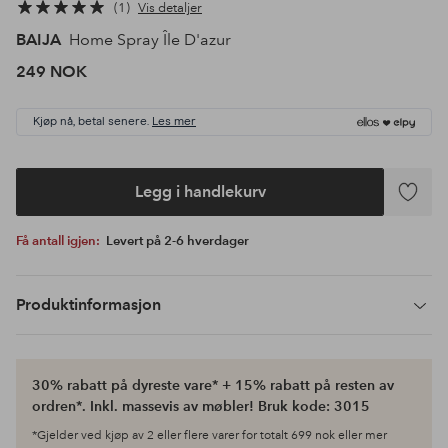
1
Vis detaljer
BAIJA
Home Spray Île D'azur
249 NOK
Kjøp nå, betal senere.
Les mer
Legg i handlekurv
Legg
til
Få antall igjen:
Levert på 2-6 hverdager
favoritte
Produktinformasjon
30% rabatt på dyreste vare* + 15% rabatt på resten av
ordren*. Inkl. massevis av møbler! Bruk kode: 3015
*Gjelder ved kjøp av 2 eller flere varer for totalt 699 nok eller mer