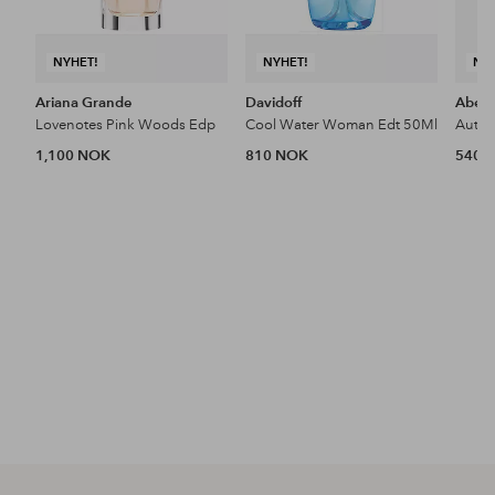
NYHET!
NYHET!
NY
Ariana Grande
Davidoff
Aberc
Lovenotes Pink Woods Edp
Cool Water Woman Edt 50Ml
1,100 NOK
810 NOK
540 