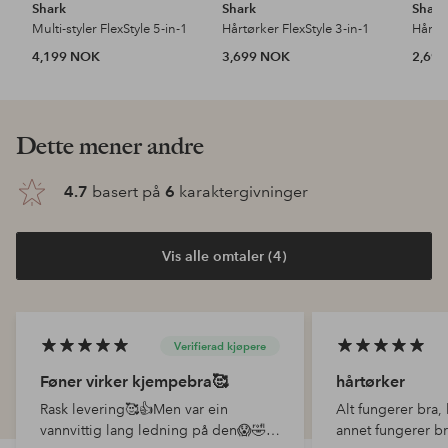
Shark
Shark
Shark
Multi-styler FlexStyle 5-in-1
Hårtørker FlexStyle 3-in-1
Hårtø
4,199 NOK
3,699 NOK
2,69
Dette mener andre
4.7
basert på
6
karaktergivninger
Vis alle omtaler (4)
Verifierad kjøpere
Føner virker kjempebra🥰
hårtørker
Rask levering🥰👍Men var ein
Alt fungerer bra,
vannvittig lang ledning på den😱🤣
annet fungerer br