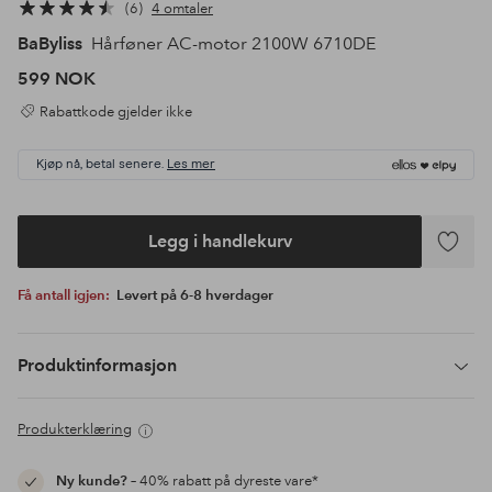
6
4 omtaler
BaByliss
Hårføner AC-motor 2100W 6710DE
599 NOK
Rabattkode gjelder ikke
Kjøp nå, betal senere.
Les mer
Legg i handlekurv
Legg
til
Få antall igjen:
Levert på 6-8 hverdager
favoritte
Produktinformasjon
Produkterklæring
Ny kunde?
– 40% rabatt på dyreste vare*