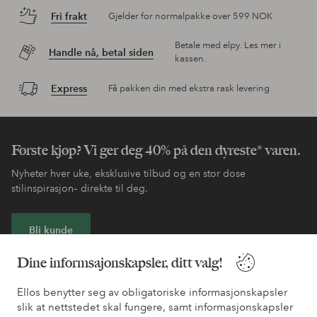
Fri frakt
Gjelder for normalpakke over 599 NOK
Betale med elpy. Les mer i
Handle nå, betal siden
kassen.
Express
Få pakken din med ekstra rask levering
Første kjøp? Vi ger deg 40% på den dyreste* varen.
Nyheter hver uke, eksklusive tilbud og en stor dose
stilinspirasjon– direkte til deg.
Bli kunde
Dine informsajonskapsler, ditt valg!
* Se tilbudsvilkår ved registrering
Ellos benytter seg av obligatoriske informasjonskapsler
slik at nettstedet skal fungere, samt informasjonskapsler
Trenger du hjelp?