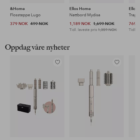
&Home
Ellos Home
Ellos
Flossteppe Lugo
Nattbord Mydisa
Trapp
379 NOK
499 NOK
1,189 NOK
1,699 NOK
769 
Tidl. laveste pris
1,359 NOK
Tidl. l
Oppdag våre nyheter
Legg
Legg
til
til
favoritter
favoritter