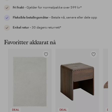
Fri frakt
– Gjelder for normalpakke over 599 kr*
Fleksible betalingsmåter
– Betale nå, senere eller dele opp
Enkel retur
– 30 dagers returrett*
Favoritter akkurat nå
Legg
Legg
til
til
favoritter
favoritter
DEAL
DEAL
DE