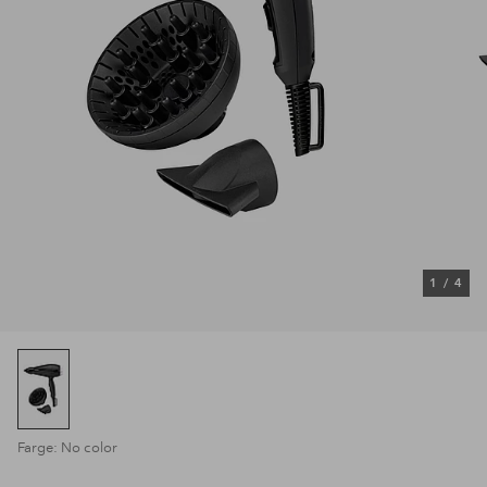
1
/
4
Farge: No color