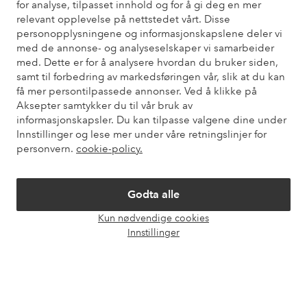
for analyse, tilpasset innhold og for å gi deg en mer
relevant opplevelse på nettstedet vårt. Disse
Du finner svar på de vanligste spørsmålene i vår FAQ. Du finner
personopplysningene og informasjonskapslene deler vi
også informasjon om hvordan du kan kontakte oss.
med de annonse- og analyseselskaper vi samarbeider
med. Dette er for å analysere hvordan du bruker siden,
Kundeservice
Bestilling
Betalingsmåte
Lev
samt til forbedring av markedsføringen vår, slik at du kan
få mer persontilpassede annonser. Ved å klikke på
Aksepter samtykker du til vår bruk av
informasjonskapsler. Du kan tilpasse valgene dine under
Mine sider
Innstillinger og lese mer under våre retningslinjer for
personvern.
cookie-policy.
Om Ellos
Godta alle
Våre tjenester
Kun nødvendige cookies
Åpne
Innstillinger
chat-
Vilkår
boks
Venner