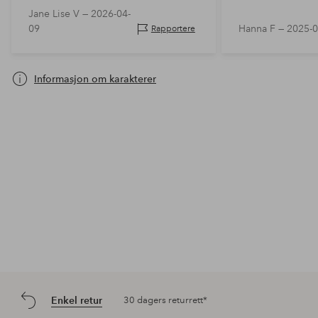
Mange meter..Pytt pytt🤭🤣
Jane Lise V —
2026-04-
09
Hanna F —
2025-0
Rapportere
Informasjon om karakterer
Enkel retur
30 dagers returrett*