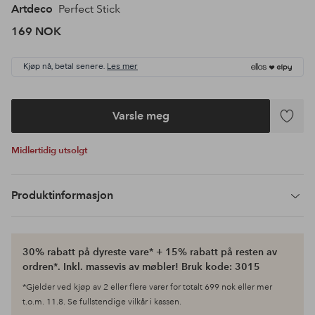
Artdeco
Perfect Stick
169 NOK
Kjøp nå, betal senere.
Les mer
Varsle meg
Legg
til
Midlertidig utsolgt
favoritte
Produktinformasjon
30% rabatt på dyreste vare* + 15% rabatt på resten av
ordren*. Inkl. massevis av møbler! Bruk kode: 3015
*Gjelder ved kjøp av 2 eller flere varer for totalt 699 nok eller mer
t.o.m. 11.8. Se fullstendige vilkår i kassen.