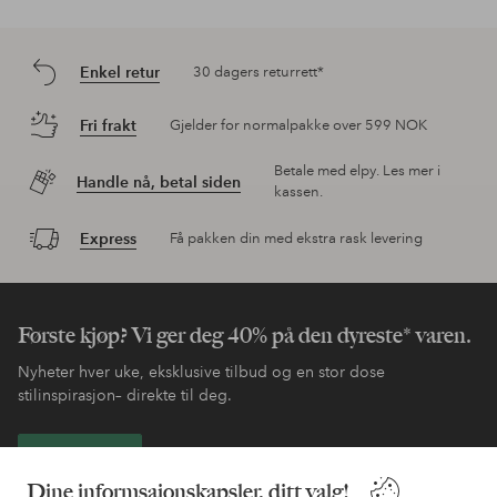
Enkel retur
30 dagers returrett*
Fri frakt
Gjelder for normalpakke over 599 NOK
Betale med elpy. Les mer i
Handle nå, betal siden
kassen.
Express
Få pakken din med ekstra rask levering
Første kjøp? Vi ger deg 40% på den dyreste* varen.
Nyheter hver uke, eksklusive tilbud og en stor dose
stilinspirasjon– direkte til deg.
Bli kunde
Dine informsajonskapsler, ditt valg!