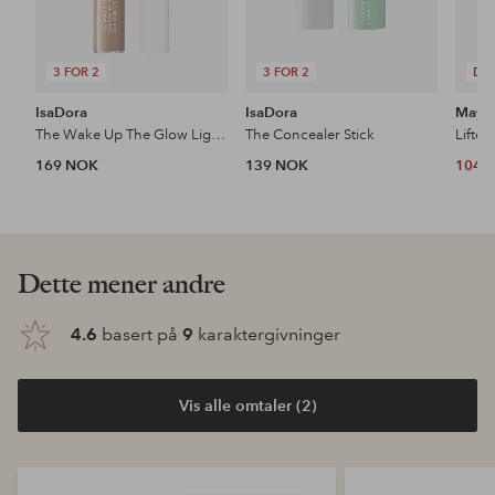
3 FOR 2
3 FOR 2
DE
IsaDora
IsaDora
Maybe
The Wake Up The Glow Lightweight Radiant Concealer
The Concealer Stick
169 NOK
139 NOK
104 
Dette mener andre
4.6
basert på
9
karaktergivninger
Vis alle omtaler (2)