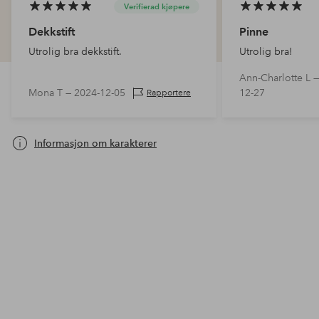
Verifierad kjøpere
Dekkstift
Pinne
Utrolig bra dekkstift.
Utrolig bra!
Ann-Charlotte L 
Mona T —
2024-12-05
12-27
Rapportere
Informasjon om karakterer