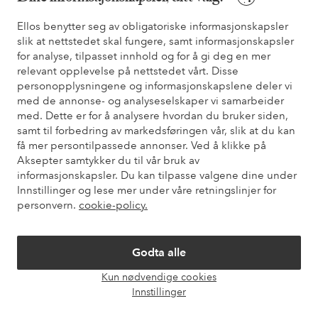
* Se tilbudsvilkår ved registrering
Ellos benytter seg av obligatoriske informasjonskapsler
slik at nettstedet skal fungere, samt informasjonskapsler
for analyse, tilpasset innhold og for å gi deg en mer
Trenger du hjelp?
relevant opplevelse på nettstedet vårt. Disse
personopplysningene og informasjonskapslene deler vi
Du finner svar på de vanligste spørsmålene i vår FAQ. Du finner
med de annonse- og analyseselskaper vi samarbeider
også informasjon om hvordan du kan kontakte oss.
med. Dette er for å analysere hvordan du bruker siden,
samt til forbedring av markedsføringen vår, slik at du kan
Kundeservice
Bestilling
Betalingsmåte
Lev
få mer persontilpassede annonser. Ved å klikke på
Aksepter samtykker du til vår bruk av
informasjonskapsler. Du kan tilpasse valgene dine under
Innstillinger og lese mer under våre retningslinjer for
Mine sider
personvern.
cookie-policy.
Om Ellos
Godta alle
Våre tjenester
Kun nødvendige cookies
Åpne
Innstillinger
chat-
Vilkår