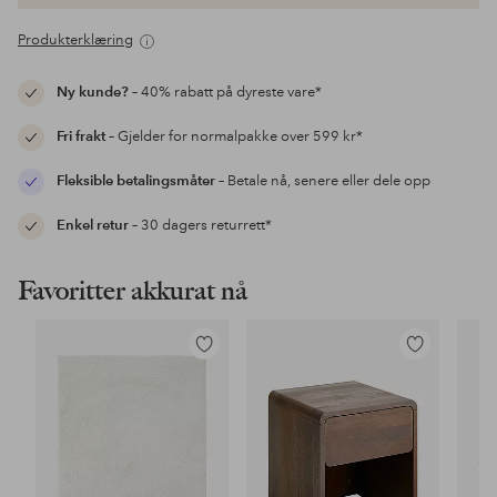
Produkterklæring
Ny kunde?
– 40% rabatt på dyreste vare*
Fri frakt
– Gjelder for normalpakke over 599 kr*
Fleksible betalingsmåter
– Betale nå, senere eller dele opp
Enkel retur
– 30 dagers returrett*
Favoritter akkurat nå
Legg
Legg
til
til
favoritter
favoritter