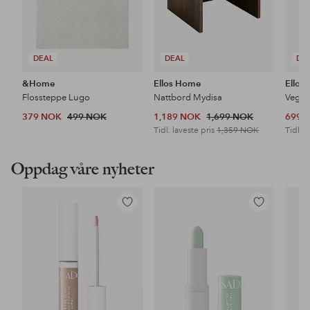
DEAL
DEAL
DE
&Home
Ellos Home
Ellos
Flossteppe Lugo
Nattbord Mydisa
Veggh
379 NOK
499 NOK
1,189 NOK
1,699 NOK
699 
Tidl. laveste pris
1,359 NOK
Tidl. l
Oppdag våre nyheter
Legg
Legg
til
til
favoritter
favoritter