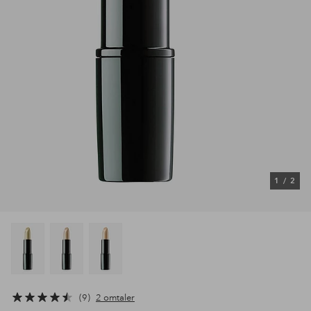
1
/
2
9
2 omtaler