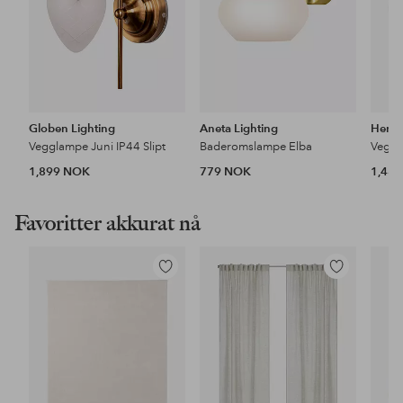
Globen Lighting
Aneta Lighting
Herst
Vegglampe Juni IP44 Slipt
Baderomslampe Elba
Veggl
1,899 NOK
779 NOK
1,48
Favoritter akkurat nå
Legg
Legg
til
til
favoritter
favoritter