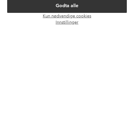
Godta alle
Våre tjenester
Kun nødvendige cookies
Åpne
Innstillinger
chat-
Vilkår
boks
Venner
Sikre betalinger - Betal direkte eller del opp
Vil du vite mer om
våre betalingsalternativer
?
elpy
elpy
Norge - Velg land