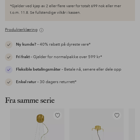
*Gjelder ved kjøp av 2 eller flere varer for totalt 699 nok eller mer
t.o.m. 11.8. Se fullstendige vilkår i kassen.
Produkterklæring
Ny kunde?
– 40% rabatt på dyreste vare*
Fri frakt
– Gjelder for normalpakke over 599 kr*
Fleksible betalingsmåter
– Betale nå, senere eller dele opp
Enkel retur
– 30 dagers returrett*
Fra samme serie
Legg
Legg
til
til
favoritter
favoritter