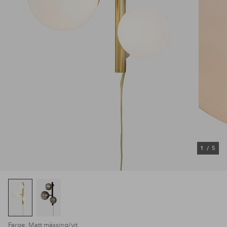
1
/
5
Farge: Matt mässing/vit