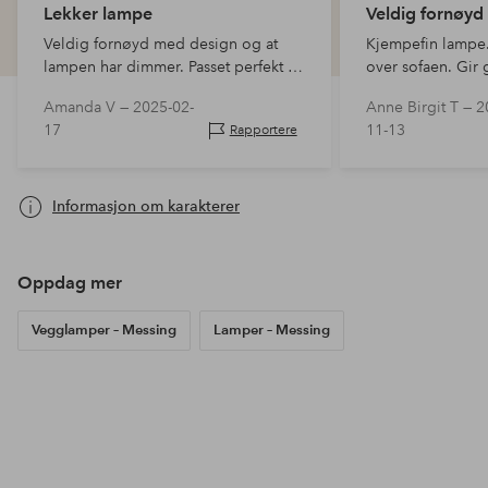
Lekker lampe
Veldig fornøyd
Veldig fornøyd med design og at
Kjempefin lampe
lampen har dimmer. Passet perfekt i
over sofaen. Gir 
stuen vår.
dimmes.
Amanda V —
2025-02-
Anne Birgit T —
2
17
11-13
Rapportere
Informasjon om karakterer
Oppdag mer
Vegglamper – Messing
Lamper – Messing