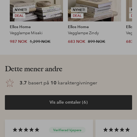
NYHET!
NYHET!
NY
DEAL
DEAL
DE
Ellos Home
Ellos Home
Ellos
Vegglampe Misaki
Vegglampe Zindy
Veggl
987 NOK
1,299 NOK
683 NOK
899 NOK
683 
Dette mener andre
3.7
basert på
10
karaktergivninger
Vis alle omtaler (6)
Verifierad kjøpere