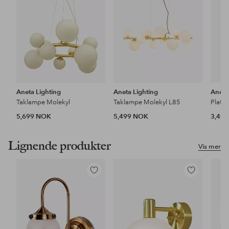
Aneta Lighting
Aneta Lighting
Aneta
Taklampe Molekyl
Taklampe Molekyl L85
Plafo
5,699 NOK
5,499 NOK
3,49
Lignende produkter
Vis mer
Legg
Legg
til
til
favoritter
favoritter