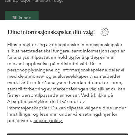
stilinspirasjon– direkte til deg.
Bli kunde
Dine informsajonskapsler, ditt valg!
* Se tilbudsvilkår ved registrering
Ellos benytter seg av obligatoriske informasjonskapsler
slik at nettstedet skal fungere, samt informasjonskapsler
Trenger du hjelp?
for analyse, tilpasset innhold og for å gi deg en mer
relevant opplevelse på nettstedet vårt. Disse
Du finner svar på de vanligste spørsmålene i vår FAQ. Du finner
personopplysningene og informasjonskapslene deler vi
også informasjon om hvordan du kan kontakte oss.
med de annonse- og analyseselskaper vi samarbeider
med. Dette er for å analysere hvordan du bruker siden,
Kundeservice
Bestilling
Betalingsmåte
Lev
samt til forbedring av markedsføringen vår, slik at du kan
få mer persontilpassede annonser. Ved å klikke på
Aksepter samtykker du til vår bruk av
informasjonskapsler. Du kan tilpasse valgene dine under
Mine sider
Innstillinger og lese mer under våre retningslinjer for
personvern.
cookie-policy.
Om Ellos