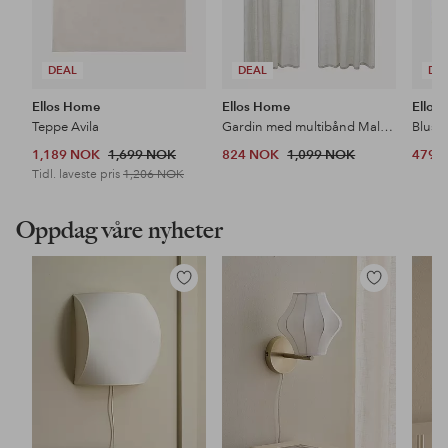
DEAL
DEAL
DE
Ellos Home
Ellos Home
Ellos 
Teppe Avila
Gardin med multibånd Malva 2-pk i 100% lin
Bluse
1,189 NOK
1,699 NOK
824 NOK
1,099 NOK
479 
Tidl. laveste pris
1,206 NOK
Oppdag våre nyheter
Legg
Legg
til
til
favoritter
favoritter