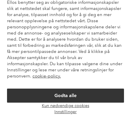
Ellos benytter seg av obligatoriske informasjonskapsler
slik at nettstedet skal fungere, samt informasjonskapsler
Trenger du hjelp?
for analyse, tilpasset innhold og for å gi deg en mer
relevant opplevelse på nettstedet vårt. Disse
Du finner svar på de vanligste spørsmålene i vår FAQ. Du finner
personopplysningene og informasjonskapslene deler vi
også informasjon om hvordan du kan kontakte oss.
med de annonse- og analyseselskaper vi samarbeider
med. Dette er for å analysere hvordan du bruker siden,
Kundeservice
Bestilling
Betalingsmåte
Lev
samt til forbedring av markedsføringen vår, slik at du kan
få mer persontilpassede annonser. Ved å klikke på
Aksepter samtykker du til vår bruk av
informasjonskapsler. Du kan tilpasse valgene dine under
Mine sider
Innstillinger og lese mer under våre retningslinjer for
personvern.
cookie-policy.
Om Ellos
Godta alle
Våre tjenester
Kun nødvendige cookies
Åpne
Innstillinger
chat-
Vilkår
boks