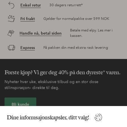
Enkel retur
30 dagers returrett*
Fri frakt
Gjelder for normalpakke over 599 NOK
Betale med elpy. Les mer i
Handle nå, betal siden
kassen.
Express
Få pakken din med ekstra rask levering
Første kjøp? Vi ger deg 40% på den dyreste* varen.
Nyheter hver uke, eksklusive tilbud og en stor dose
stilinspirasjon– direkte til deg.
Bli kunde
Dine informsajonskapsler, ditt valg!
* Se tilbudsvilkår ved registrering