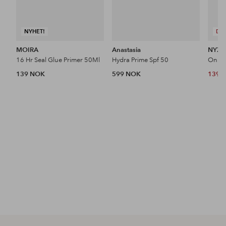
NYHET!
DE
MOIRA
Anastasia
NYX P
16 Hr Seal Glue Primer 50Ml
Hydra Prime Spf 50
139 NOK
599 NOK
139 