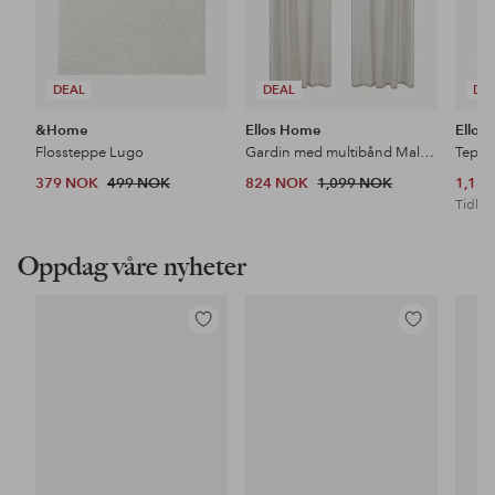
DEAL
DEAL
DE
&Home
Ellos Home
Ellos
Flossteppe Lugo
Gardin med multibånd Malva 2-pk i 100% lin
Teppe
379 NOK
499 NOK
824 NOK
1,099 NOK
1,18
Tidl. l
Oppdag våre nyheter
Legg
Legg
til
til
favoritter
favoritter