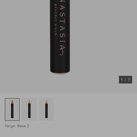
1
/
7
Farge: Base 3