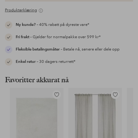
Produkterklæring
Ny kunde?
– 40% rabatt på dyreste vare*
Fri frakt
– Gjelder for normalpakke over 599 kr*
Fleksible betalingsmåter
– Betale nå, senere eller dele opp
Enkel retur
– 30 dagers returrett*
Favoritter akkurat nå
Legg
Legg
til
til
favoritter
favoritter