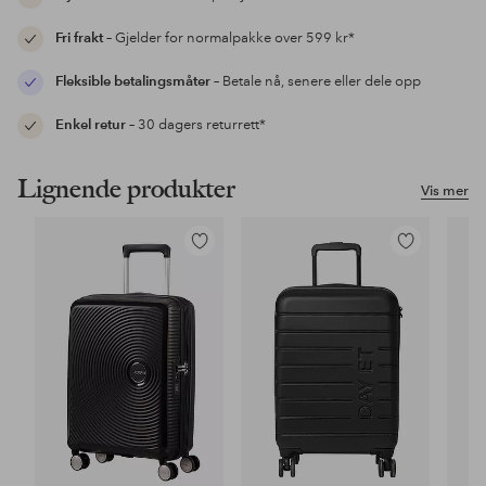
Fri frakt
– Gjelder for normalpakke over 599 kr*
Fleksible betalingsmåter
– Betale nå, senere eller dele opp
Enkel retur
– 30 dagers returrett*
Lignende produkter
Vis mer
Legg
Legg
til
til
favoritter
favoritter