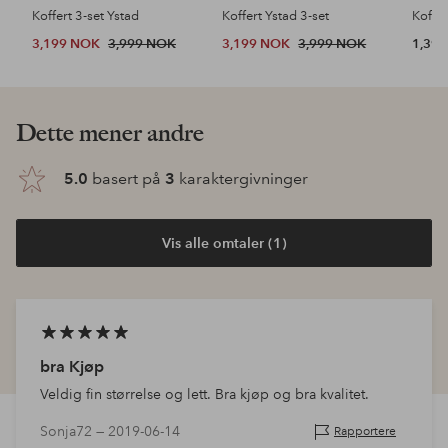
Koffert 3-set Ystad
Koffert Ystad 3-set
Koffe
3,199 NOK
3,999 NOK
3,199 NOK
3,999 NOK
1,39
Dette mener andre
5.0
basert på
3
karaktergivninger
Vis alle omtaler (1)
bra Kjøp
Veldig fin størrelse og lett. Bra kjøp og bra kvalitet.
Sonja72 —
2019-06-14
Rapportere