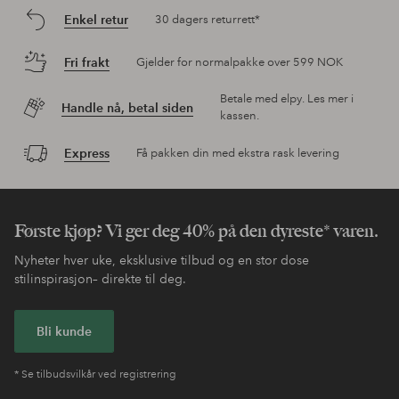
Enkel retur
30 dagers returrett*
Fri frakt
Gjelder for normalpakke over 599 NOK
Betale med elpy. Les mer i
Handle nå, betal siden
kassen.
Express
Få pakken din med ekstra rask levering
Første kjøp? Vi ger deg 40% på den dyreste* varen.
Nyheter hver uke, eksklusive tilbud og en stor dose
stilinspirasjon– direkte til deg.
Bli kunde
* Se tilbudsvilkår ved registrering