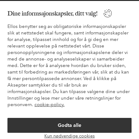
Venner
Dine informsajonskapsler, ditt valg!
Ellos benytter seg av obligatoriske informasjonskapsler
Sikre betalinger - Betal direkte eller del opp
slik at nettstedet skal fungere, samt informasjonskapsler
Vil du vite mer om
våre betalingsalternativer
?
for analyse, tilpasset innhold og for å gi deg en mer
relevant opplevelse på nettstedet vårt. Disse
elpy
elpy
personopplysningene og informasjonskapslene deler vi
med de annonse- og analyseselskaper vi samarbeider
med. Dette er for å analysere hvordan du bruker siden,
samt til forbedring av markedsføringen vår, slik at du kan
Norge - Velg land
få mer persontilpassede annonser. Ved å klikke på
Aksepter samtykker du til vår bruk av
informasjonskapsler. Du kan tilpasse valgene dine under
Facebook
Instagram
Pinterest
Youtube
Innstillinger og lese mer under våre retningslinjer for
personvern.
cookie-policy.
Godta alle
Kun nødvendige cookies