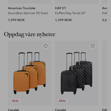
American Tourister
DAY ET
Ameri
Soundbox Spinner 55 Svart
Koffert Day Tonal 20"
Koffe
1,999 NOK
1,399 NOK
2,69
Oppdag våre nyheter
Legg
Legg
til
til
favoritter
favoritter
DEAL
DEAL
Cavalet
Cavalet
DAY 