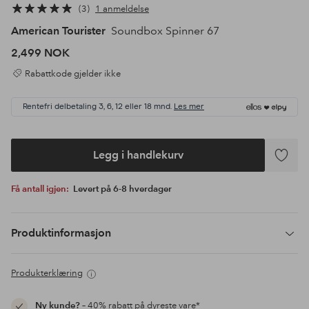
3
1 anmeldelse
American Tourister
Soundbox Spinner 67
2,499 NOK
Rabattkode gjelder ikke
Rentefri delbetaling 3, 6, 12 eller 18 mnd.
Les mer
Legg i handlekurv
Legg
til
Få antall igjen:
Levert på 6-8 hverdager
favoritte
Produktinformasjon
Produkterklæring
Ny kunde?
– 40% rabatt på dyreste vare*