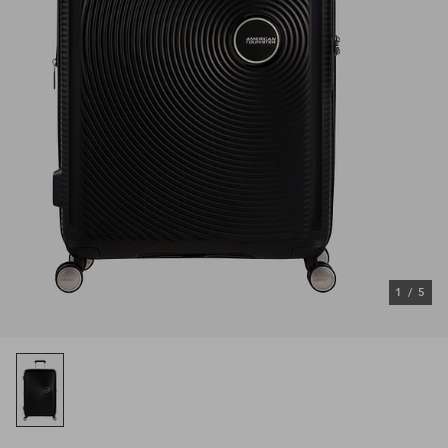
1
/
5