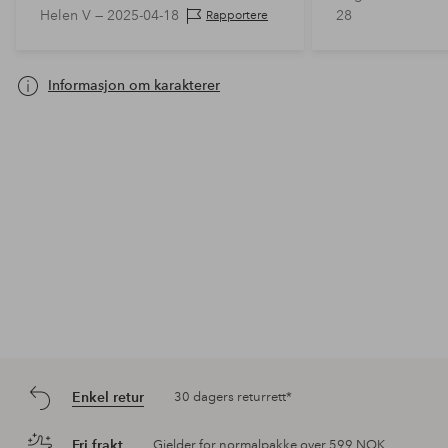
Helen V —
2025-04-18
28
Rapportere
Myke håndremmer som kan brettes
bort. Lomme med glidelås
innvendig.
Informasjon om karakterer
Enkel retur
30 dagers returrett*
Fri frakt
Gjelder for normalpakke over 599 NOK