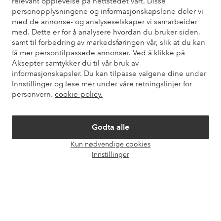
relevant opplevelse på nettstedet vårt. Disse
Du finner svar på de vanligste spørsmålene i vår FAQ. Du finner
personopplysningene og informasjonskapslene deler vi
også informasjon om hvordan du kan kontakte oss.
med de annonse- og analyseselskaper vi samarbeider
med. Dette er for å analysere hvordan du bruker siden,
Kundeservice
Bestilling
Betalingsmåte
Lev
samt til forbedring av markedsføringen vår, slik at du kan
få mer persontilpassede annonser. Ved å klikke på
Aksepter samtykker du til vår bruk av
informasjonskapsler. Du kan tilpasse valgene dine under
Mine sider
Innstillinger og lese mer under våre retningslinjer for
personvern.
cookie-policy.
Om Ellos
Godta alle
Våre tjenester
Kun nødvendige cookies
Åpne
Innstillinger
chat-
Vilkår
boks
Venner