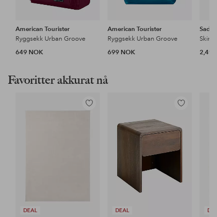
American Tourister
American Tourister
Saddl
Ryggsekk Urban Groove
Ryggsekk Urban Groove
Skinn
649 NOK
699 NOK
2,49
Favoritter akkurat nå
Legg
Legg
til
til
favoritter
favoritter
DEAL
DEAL
DE