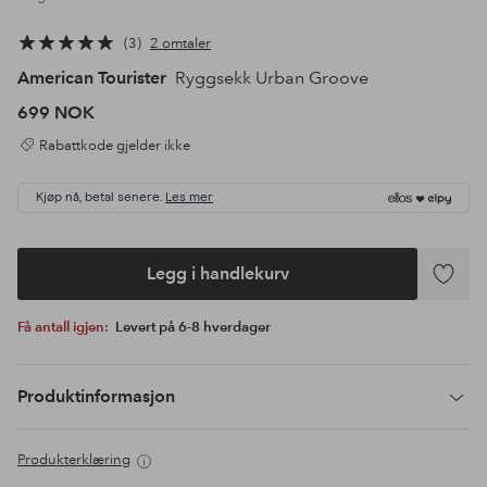
3
2 omtaler
American Tourister
Ryggsekk Urban Groove
699 NOK
Rabattkode gjelder ikke
Kjøp nå, betal senere.
Les mer
Legg i handlekurv
Legg
til
Få antall igjen:
Levert på 6-8 hverdager
favoritte
Produktinformasjon
Produkterklæring