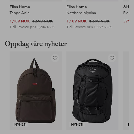
Ellos Home
Ellos Home
&Ho
Teppe Avila
Nattbord Mydisa
Floss
1,189 NOK
1,699 NOK
1,189 NOK
1,699 NOK
379 
Tidl. laveste pris
1,206 NOK
Tidl. laveste pris
1,359 NOK
Oppdag våre nyheter
Legg
Legg
til
til
favoritter
favoritter
NYHET!
NYHET!
NY