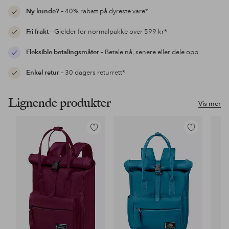
Ny kunde?
– 40% rabatt på dyreste vare*
Fri frakt
– Gjelder for normalpakke over 599 kr*
Fleksible betalingsmåter
– Betale nå, senere eller dele opp
Enkel retur
– 30 dagers returrett*
Lignende produkter
Vis mer
Legg
Legg
til
til
favoritter
favoritter