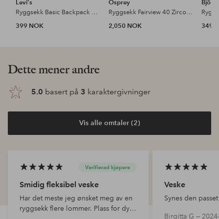
Levi's
Osprey
Björn
Ryggsekk Basic Backpack Coffee Bean Pyt
Ryggsekk Fairview 40 Zircon Red
399 NOK
2,050 NOK
349 
Dette mener andre
5.0
basert på
3
karaktergivninger
Vis alle omtaler (2)
Verifierad kjøpere
Smidig fleksibel veske
Veske
Har det meste jeg ønsket meg av en
Synes den passet
ryggsekk flere lommer. Plass for dykk
Birgitta G —
2024-
utenfor vesken. Glidelås på toppen.