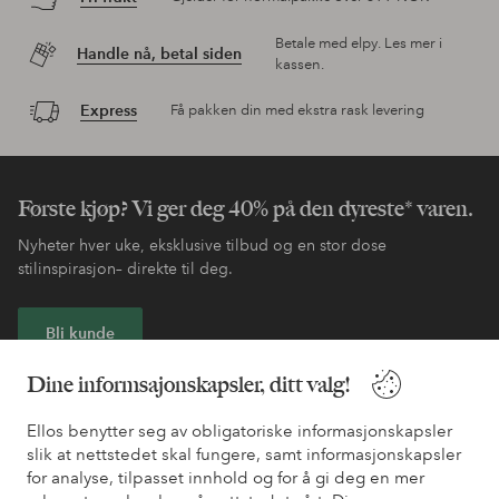
Betale med elpy. Les mer i
Handle nå, betal siden
kassen.
Express
Få pakken din med ekstra rask levering
Første kjøp? Vi ger deg 40% på den dyreste* varen.
Nyheter hver uke, eksklusive tilbud og en stor dose
stilinspirasjon– direkte til deg.
Bli kunde
Dine informsajonskapsler, ditt valg!
* Se tilbudsvilkår ved registrering
Ellos benytter seg av obligatoriske informasjonskapsler
slik at nettstedet skal fungere, samt informasjonskapsler
Trenger du hjelp?
for analyse, tilpasset innhold og for å gi deg en mer