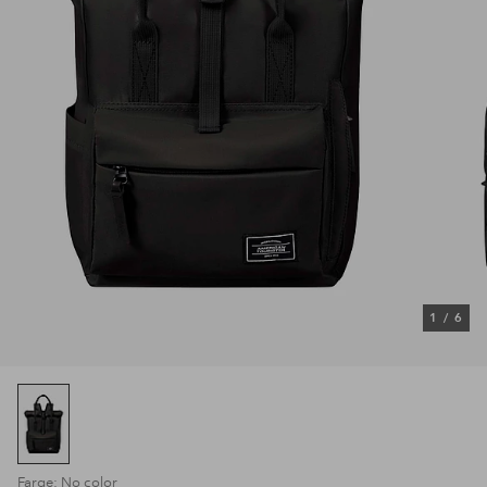
1
/
6
Farge: No color