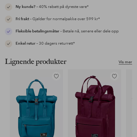
Ny kunde?
– 40% rabatt på dyreste vare*
Fri frakt
– Gjelder for normalpakke over 599 kr*
Fleksible betalingsmåter
– Betale nå, senere eller dele opp
Enkel retur
– 30 dagers returrett*
Lignende produkter
Vis mer
Legg
Legg
til
til
favoritter
favoritter