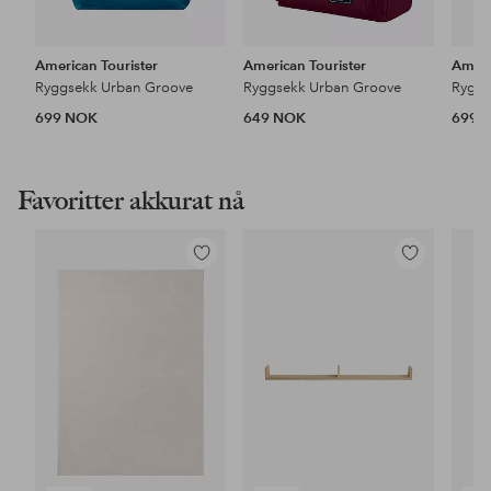
American Tourister
American Tourister
Ameri
Ryggsekk Urban Groove
Ryggsekk Urban Groove
Ryggs
699 NOK
649 NOK
699 
Favoritter akkurat nå
Legg
Legg
til
til
favoritter
favoritter