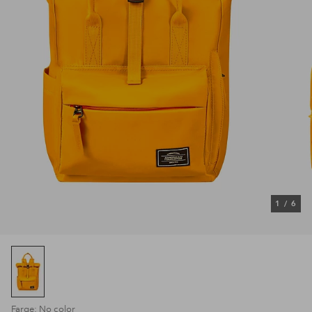
1
/
6
Farge: No color