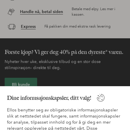
Betale med elpy. Les mer i
Handle nå, betal siden
kassen.
Express
Få pakken din med ekstra rask levering
Første kjøp? Vi ger deg 40% på den dyreste* varen.
Nyheter hver uke, eksklusive tilbud og en stor dose
stilinspirasjon– direkte til deg.
Bli kunde
Dine informsajonskapsler, ditt valg!
* Se tilbudsvilkår ved registrering
Ellos benytter seg av obligatoriske informasjonskapsler
slik at nettstedet skal fungere, samt informasjonskapsler
Trenger du hjelp?
for analyse, tilpasset innhold og for å gi deg en mer
relevant opplevelse på nettstedet vårt. Disse
Du finner svar på de vanligste spørsmålene i vår FAQ. Du finner