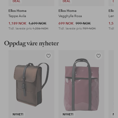
DEAL
DEAL
DE
Ellos Home
Ellos Home
Ellos
Teppe Avila
Vegghylle Rosa
Lenes
1,189 NOK
1,699 NOK
699 NOK
999 NOK
1,53
Tidl. laveste pris
1,206 NOK
Tidl. laveste pris
759 NOK
Tidl. l
Oppdag våre nyheter
Legg
Legg
til
til
favoritter
favoritter
NYHET!
NYHET!
NY