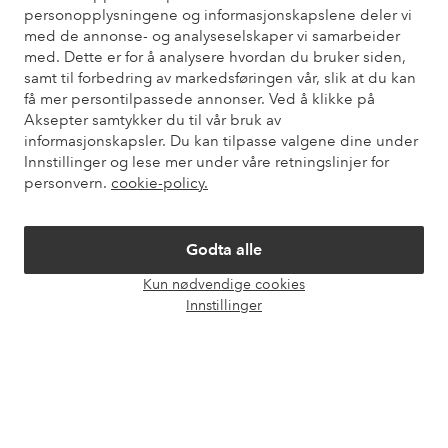
personopplysningene og informasjonskapslene deler vi
også informasjon om hvordan du kan kontakte oss.
med de annonse- og analyseselskaper vi samarbeider
med. Dette er for å analysere hvordan du bruker siden,
Kundeservice
Bestilling
Betalingsmåte
Lev
samt til forbedring av markedsføringen vår, slik at du kan
få mer persontilpassede annonser. Ved å klikke på
Aksepter samtykker du til vår bruk av
informasjonskapsler. Du kan tilpasse valgene dine under
Mine sider
Innstillinger og lese mer under våre retningslinjer for
personvern.
cookie-policy.
Om Ellos
Godta alle
Våre tjenester
Kun nødvendige cookies
Åpne
Innstillinger
chat-
Vilkår
boks
Venner