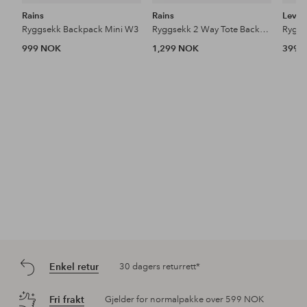
Rains
Rains
Levi's
Ryggsekk Backpack Mini W3
Ryggsekk 2 Way Tote Backpack W3
999 NOK
1,299 NOK
399 
Enkel retur
30 dagers returrett*
Fri frakt
Gjelder for normalpakke over 599 NOK