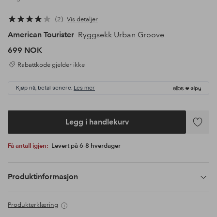
2
Vis detaljer
American Tourister
Ryggsekk Urban Groove
699 NOK
Rabattkode gjelder ikke
Kjøp nå, betal senere.
Les mer
Legg i handlekurv
Legg
til
Få antall igjen:
Levert på 6-8 hverdager
favoritte
Produktinformasjon
Produkterklæring