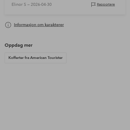
Elinor S —
2026-04-30
Rapportere
med en gang
Informasjon om karakterer
Oppdag mer
Kofferter fra American Tourister