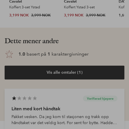
Cavalet
Cavalet
DAY 
Koffert 3-set Ystad
Koffert Ystad 3-set
3,199 NOK
3,999 NOK
3,199 NOK
3,999 NOK
1,69
Dette mener andre
1.0
basert på
1
karaktergivninger
Vis alle omtaler (1)
Verifierad kjøpere
Liten med kort håndtak
Pakket vesken. Da jeg kom til stasjonen og trakk opp
håndtaket var det veldig kort. For sent for bytte. Hadde
jeg lagt merke til det hjemme hadde den blitt returnert