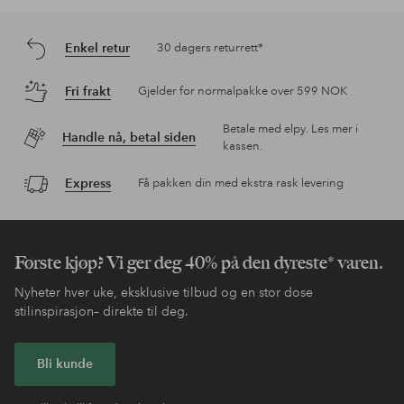
Enkel retur
30 dagers returrett*
Fri frakt
Gjelder for normalpakke over 599 NOK
Betale med elpy. Les mer i
Handle nå, betal siden
kassen.
Express
Få pakken din med ekstra rask levering
Første kjøp? Vi ger deg 40% på den dyreste* varen.
Nyheter hver uke, eksklusive tilbud og en stor dose
stilinspirasjon– direkte til deg.
Bli kunde