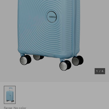
1
/
6
Farge: No color