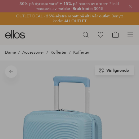
30%
på dyreste vare*
+ 15%
på resten av ordern.* Inkl.
Lukk
massevis av møbler!
Bruk kode: 3015
OUTLET DEAL -
25% ekstra rabatt på alt i vår outlet.
Benytt
kode:
ALLOUTLET
Ellos
Gå
Søk
logo
til
Gå
–
favorittmerkede
til
Dame
Accessoirer
Kofferter
Kofferter
gå
produkter
handlekurv
til
forsiden
Vis lignende
Tilbake