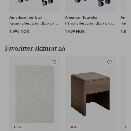
American Tourister
American Tourister
Ameri
Kabinkoffert Soundbox Exp. 55
Håndkoffert Soundbox Exp 55
Håndk
1,999 NOK
1,999 NOK
1,89
Favoritter akkurat nå
Legg
Legg
til
til
favoritter
favoritter
DEAL
DEAL
DE