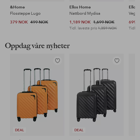
&Home
Ellos Home
Ellos
Flossteppe Lugo
Nattbord Mydisa
Veggh
379 NOK
499 NOK
1,189 NOK
1,699 NOK
699 
Tidl. laveste pris
1,359 NOK
Tidl. l
Oppdag våre nyheter
Legg
Legg
til
til
favoritter
favoritter
DEAL
DEAL