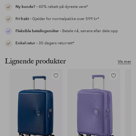
Ny kunde?
– 40% rabatt på dyreste vare*
Fri frakt
– Gjelder for normalpakke over 599 kr*
Fleksible betalingsmåter
– Betale nå, senere eller dele opp
Enkel retur
– 30 dagers returrett*
Lignende produkter
Vis mer
Legg
Legg
til
til
favoritter
favoritter