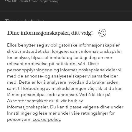
* Se tilbudsvilkår ved registrering
Trenger du hjelp?
Dine informsajonskapsler, ditt valg!
Du finner svar på de vanligste spørsmålene i vår FAQ. Du finner
også informasjon om hvordan du kan kontakte oss.
Ellos benytter seg av obligatoriske informasjonskapsler
slik at nettstedet skal fungere, samt informasjonskapsler
Kundeservice
Bestilling
Betalingsmåte
Lev
for analyse, tilpasset innhold og for å gi deg en mer
relevant opplevelse på nettstedet vårt. Disse
personopplysningene og informasjonskapslene deler vi
med de annonse- og analyseselskaper vi samarbeider
Mine sider
med. Dette er for å analysere hvordan du bruker siden,
samt til forbedring av markedsføringen vår, slik at du kan
få mer persontilpassede annonser. Ved å klikke på
Om Ellos
Aksepter samtykker du til vår bruk av
informasjonskapsler. Du kan tilpasse valgene dine under
Våre tjenester
Innstillinger og lese mer under våre retningslinjer for
personvern.
cookie-policy.
Vilkår