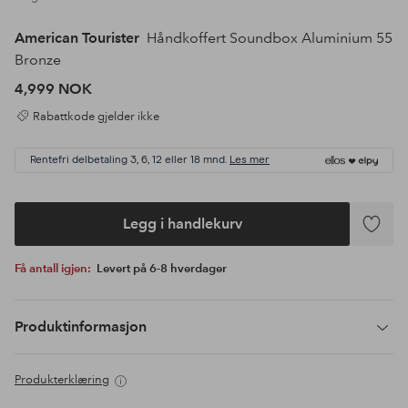
American Tourister
Håndkoffert Soundbox Aluminium 55
Bronze
4,999 NOK
Rabattkode gjelder ikke
Rentefri delbetaling 3, 6, 12 eller 18 mnd.
Les mer
Legg i handlekurv
Legg
til
Få antall igjen:
Levert på 6-8 hverdager
favoritte
Produktinformasjon
Produkterklæring