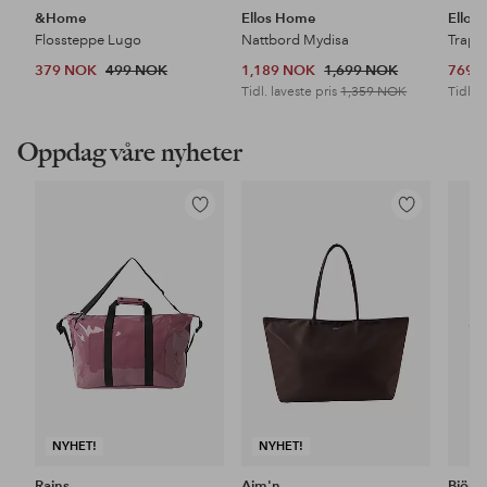
&Home
Ellos Home
Ellos
Flossteppe Lugo
Nattbord Mydisa
Trapp
379 NOK
499 NOK
1,189 NOK
1,699 NOK
769 
Tidl. laveste pris
1,359 NOK
Tidl. l
Oppdag våre nyheter
Legg
Legg
til
til
favoritter
favoritter
NYHET!
NYHET!
Rains
Aim'n
Björn