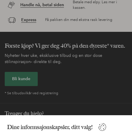
Betale med elpy. Les mer i
Handle nå, betal siden
kassen.
Express
Få pakken din med ekstra rask levering
Første kjøp? Vi ger deg 40% på den dyreste* varen.
Nyheter hver uke, eksklusive tilbud og en stor dose
stilinspirasjon– direkte til deg.
Bli kunde
* Se tilbudsvilkår ved registrering
Trenger du hjelp?
Du finner svar på de vanligste spørsmålene i vår FAQ. Du finner
Dine informsajonskapsler, ditt valg!
også informasjon om hvordan du kan kontakte oss.