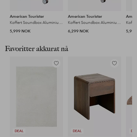
American Tourister
American Tourister
Ameri
Koffert Soundbox Aluminium 68 Medium Bronze
Koffert Soundbox Aluminium 77 Large Bronze
5,999 NOK
6,299 NOK
5,99
Favoritter akkurat nå
Legg
Legg
til
til
favoritter
favoritter
DEAL
DEAL
DE