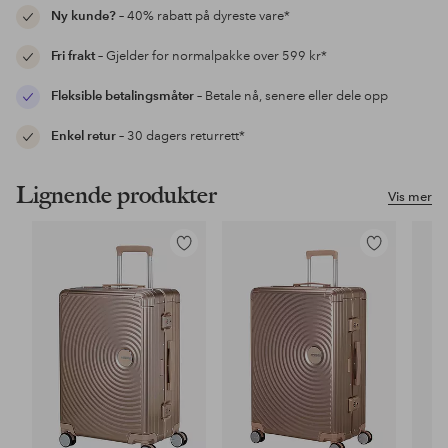
Ny kunde?
– 40% rabatt på dyreste vare*
Fri frakt
– Gjelder for normalpakke over 599 kr*
Fleksible betalingsmåter
– Betale nå, senere eller dele opp
Enkel retur
– 30 dagers returrett*
Lignende produkter
Vis mer
Legg
Legg
til
til
favoritter
favoritter