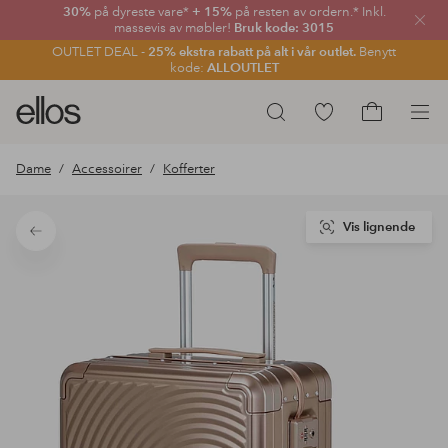
30%
på dyreste vare*
+ 15%
på resten av ordern.* Inkl.
Lukk
massevis av møbler!
Bruk kode: 3015
OUTLET DEAL -
25% ekstra rabatt på alt i vår outlet.
Benytt
kode:
ALLOUTLET
Ellos
Gå
Søk
logo
til
Gå
–
favorittmerkede
til
Dame
Accessoirer
Kofferter
gå
produkter
handlekurv
til
forsiden
Vis lignende
Tilbake