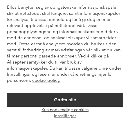
Ellos benytter seg av obligatoriske informasjonskapsler
slik at nettstedet skal fungere, samt informasjonskapsler
Kundeservice
Bestilling
Betalingsmåte
Lev
for analyse, tilpasset innhold og for å gi deg en mer
relevant opplevelse på nettstedet vårt. Disse
personopplysningene og informasjonskapslene deler vi
Mine sider
med de annonse- og analyseselskaper vi samarbeider
med. Dette er for å analysere hvordan du bruker siden,
samt til forbedring av markedsføringen vår, slik at du kan
Om Ellos
få mer persontilpassede annonser. Ved å klikke på
Aksepter samtykker du til vår bruk av
informasjonskapsler. Du kan tilpasse valgene dine under
Våre tjenester
Innstillinger og lese mer under våre retningslinjer for
personvern.
cookie-policy.
Vilkår
Godta alle
Venner
Kun nødvendige cookies
Åpne
Innstillinger
chat-
boks
Sikre betalinger - Betal direkte eller del opp