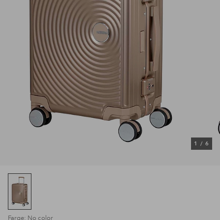
1
/
6
Farge: No color