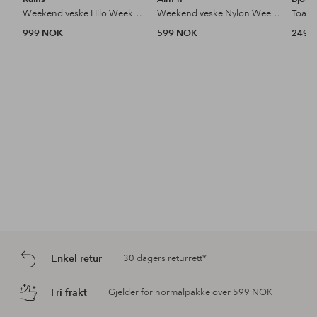
Weekend veske Hilo Weekend Bag W3
Weekend veske Nylon Weekend Bag
999 NOK
599 NOK
249 
Enkel retur
30 dagers returrett*
Fri frakt
Gjelder for normalpakke over 599 NOK