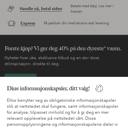
Betale med elpy. Les mer i
Handle nå, betal siden
kassen.
Express
Få pakken din med ekstra rask levering
Første kjøp? Vi ger deg 40% på den dyreste* varen.
Nyheter hver uke, eksklusive tilbud og en stor dose
stilinspirasjon– direkte til deg.
Bli kunde
Dine informsajonskapsler, ditt valg!
* Se tilbudsvilkår ved registrering
Ellos benytter seg av obligatoriske informasjonskapsler
slik at nettstedet skal fungere, samt informasjonskapsler
for analyse, tilpasset innhold og for å gi deg en mer
Trenger du hjelp?
relevant opplevelse på nettstedet vårt. Disse
personopplysningene og informasjonskapslene deler vi
Du finner svar på de vanligste spørsmålene i vår FAQ. Du finner