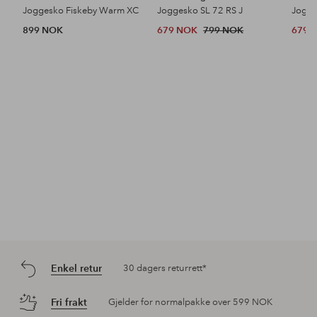
Joggesko Fiskeby Warm XC
Joggesko SL 72 RS J
Jogge
899 NOK
679 NOK
799 NOK
679 
Enkel retur
30 dagers returrett*
Fri frakt
Gjelder for normalpakke over 599 NOK