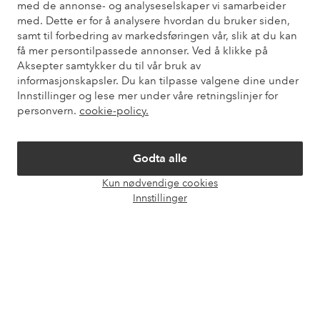
med de annonse- og analyseselskaper vi samarbeider
også informasjon om hvordan du kan kontakte oss.
med. Dette er for å analysere hvordan du bruker siden,
samt til forbedring av markedsføringen vår, slik at du kan
Kundeservice
Bestilling
Betalingsmåte
Lev
få mer persontilpassede annonser. Ved å klikke på
Aksepter samtykker du til vår bruk av
informasjonskapsler. Du kan tilpasse valgene dine under
Innstillinger og lese mer under våre retningslinjer for
Mine sider
personvern.
cookie-policy.
Om Ellos
Godta alle
Våre tjenester
Kun nødvendige cookies
Åpne
Innstillinger
chat-
Vilkår
boks
Venner