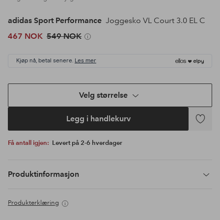
adidas Sport Performance
Joggesko VL Court 3.0 EL C
467 NOK
549 NOK
Kjøp nå, betal senere.
Les mer
Velg størrelse
Legg i handlekurv
Legg
til
Få antall igjen:
Levert på 2-6 hverdager
favoritte
Produktinformasjon
Produkterklæring