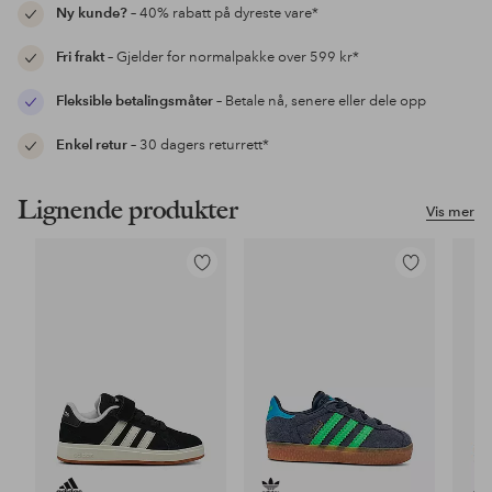
Ny kunde?
– 40% rabatt på dyreste vare*
Fri frakt
– Gjelder for normalpakke over 599 kr*
Fleksible betalingsmåter
– Betale nå, senere eller dele opp
Enkel retur
– 30 dagers returrett*
Lignende produkter
Vis mer
Legg
Legg
til
til
favoritter
favoritter