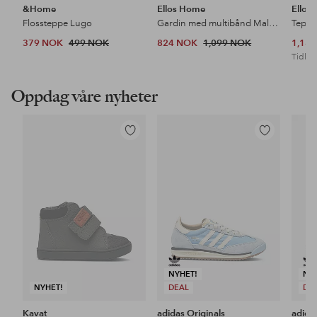
&Home
Ellos Home
Ellos
Flossteppe Lugo
Gardin med multibånd Malva 2-pk i 100% lin
Teppe
379 NOK
499 NOK
824 NOK
1,099 NOK
1,18
Tidl. l
Oppdag våre nyheter
Legg
Legg
til
til
favoritter
favoritter
NYHET!
NY
NYHET!
DEAL
DE
Kavat
adidas Originals
adida