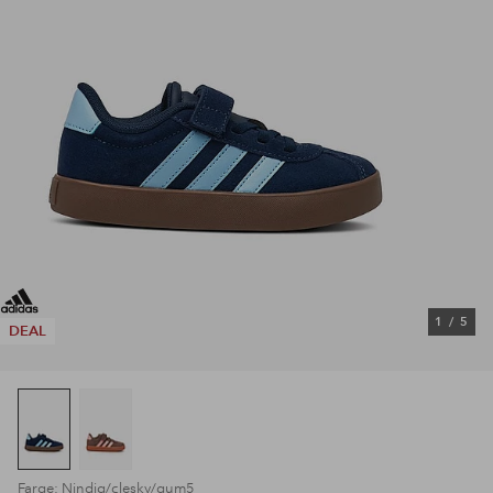
1
/
5
DEAL
Farge: Nindig/clesky/gum5