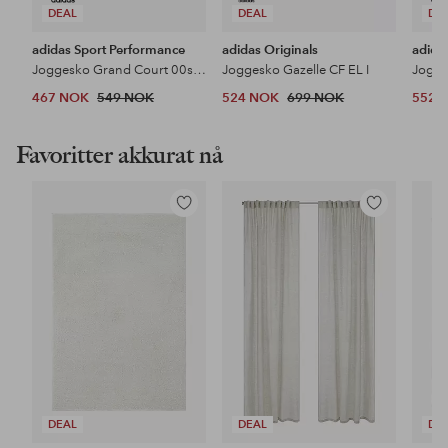
DEAL
DEAL
DE
adidas Sport Performance
adidas Originals
adida
Joggesko Grand Court 00s EL C
Joggesko Gazelle CF EL I
Jogge
467 NOK
549 NOK
524 NOK
699 NOK
552 
Favoritter akkurat nå
Legg
Legg
til
til
favoritter
favoritter
DEAL
DEAL
DE