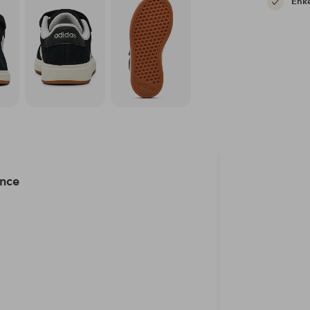
Enke
ance