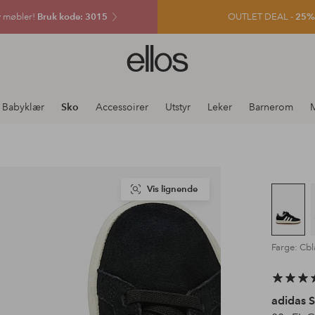
v møbler!
Bruk kode: 3015
OUTLET DEAL -
25% e
Ellos
logo
–
gå
Babyklær
Sko
Accessoirer
Utstyr
Leker
Barnerom
M
til
forsiden
Vis lignende
Farge: Cb
adidas 