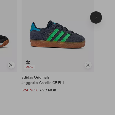
Neste
produkt
Vis
Vis
DEAL
DEAL
lignende
lignende
adidas Originals
adidas Or
Joggesko Gazelle CF EL I
Joggesko 
524 NOK
699 NOK
552 NOK