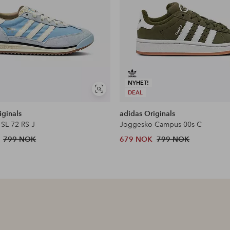
NYHET!
Vis
DEAL
lignende
iginals
adidas Originals
SL 72 RS J
Joggesko Campus 00s C
799 NOK
679 NOK
799 NOK