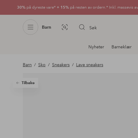
30%
på dyreste vare*
+ 15%
på resten av ordern.* Inkl. massevis a
Barn
Søk
Bildesøk
Avdelingsnavigering
Nyheter
Barneklær
Barn
Sko
Sneakers
Lave sneakers
Tilbake