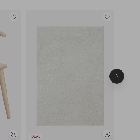
Legg
Legg
til
til
favoritter
favoritter
Neste
produkt
Vis
Vis
DEAL
DEAL