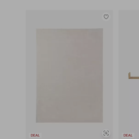
Legg
til
favoritter
Vis
DEAL
DEAL