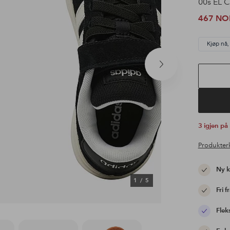
00s EL C
467 NO
Kjøp nå,
Neste
produkt
3 igjen på
Produkter
Ny 
1
/
5
Fri f
Flek