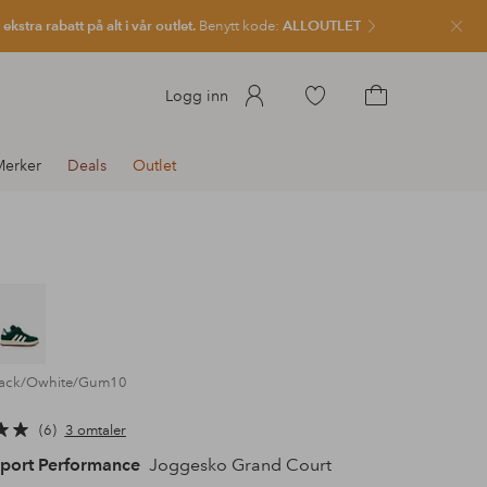
kstra rabatt på alt i vår outlet.
Benytt kode:
ALLOUTLET
Lukk
Gå
Logg inn
til
Gå
favorittmerkede
til
erker
Deals
Outlet
produkter
handlekurven
lack/Owhite/Gum10
6
3 omtaler
Sport Performance
Joggesko Grand Court