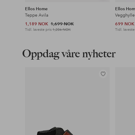
lignende
Ellos Home
Ellos Ho
Teppe Avila
Vegghylle
1,189 NOK
1,699 NOK
699 NOK
Tidl. laveste pris
1,206 NOK
Tidl. laveste
Oppdag våre nyheter
Legg
til
favoritter