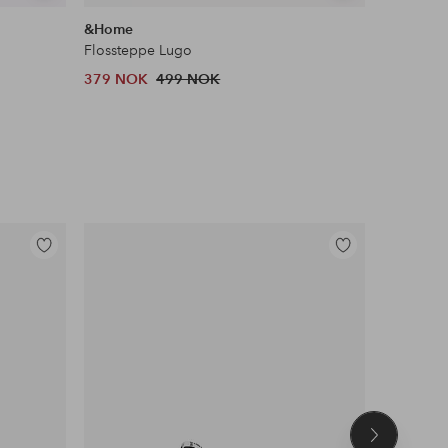
lignende
lignende
&Home
Ellos Ho
Flossteppe Lugo
Trappetri
379 NOK
499 NOK
769 NOK
Tidl. lavest
Legg
Legg
til
til
favoritter
favoritter
Neste