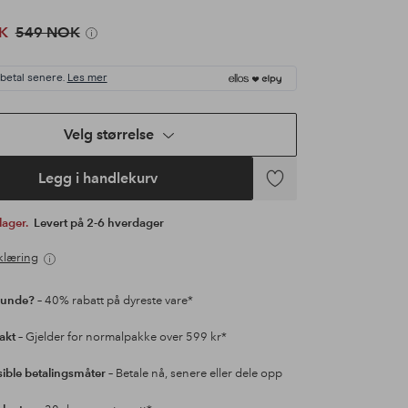
K
549 NOK
 betal senere.
Les mer
Velg størrelse
Legg i handlekurv
Legg
til
 lager.
Levert på 2-6 hverdager
favoritter
klæring
kunde?
– 40% rabatt på dyreste vare*
rakt
– Gjelder for normalpakke over 599 kr*
sible betalingsmåter
– Betale nå, senere eller dele opp