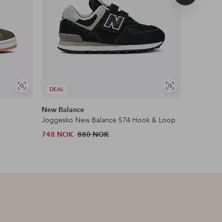
produkt
Vis
Vis
DEAL
DEAL
lignende
lignende
New Balance
New Bala
Joggesko New Balance 574 Hook & Loop
Joggesko
748 NOK
880 NOK
1,063 N