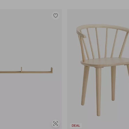
Legg
til
favoritter
Vis
DEAL