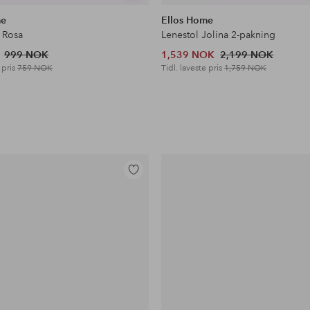
lignende
me
Ellos Home
 Rosa
Lenestol Jolina 2-pakning
999 NOK
1,539 NOK
2,199 NOK
 pris
759 NOK
Tidl. laveste pris
1,759 NOK
Legg
til
favoritter