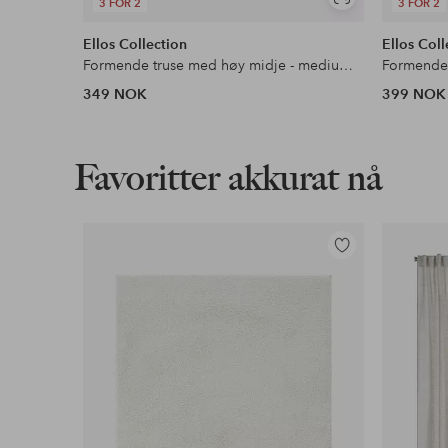
Vis
3 FOR 2
3 FOR 2
lignende
Ellos Collection
Ellos Coll
Formende truse med høy midje - medium støtte
349 NOK
399 NOK
Favoritter akkurat nå
Legg
til
favoritter