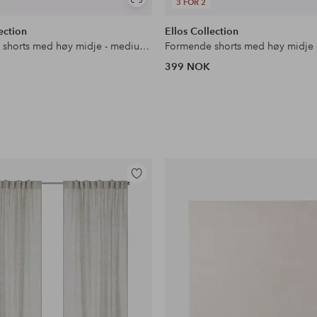
Vis
3 FOR 2
lignende
ection
Ellos Collection
Formende shorts med høy midje - medium support
399 NOK
Legg
til
favoritter