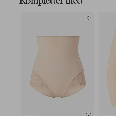
Kompletter med
Legg
til
favoritter