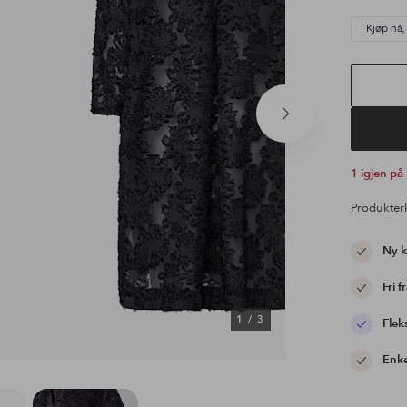
Kjøp nå,
Neste
produkt
1 igjen på
Produkter
Ny 
Fri f
1
/
3
Flek
Enke