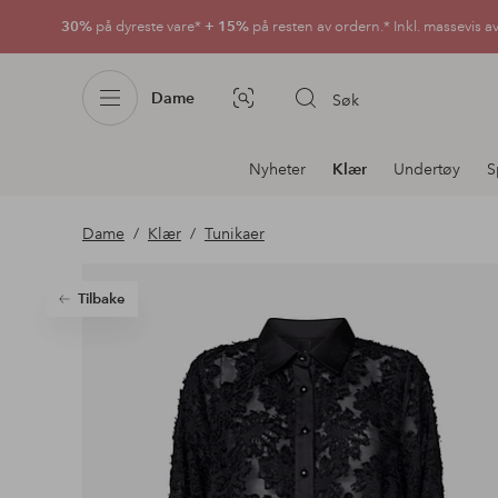
30%
på dyreste vare*
+ 15%
på resten av ordern.* Inkl. massevis a
Dame
Søk
Bildesøk
Avdelingsnavigering
Nyheter
Klær
Undertøy
S
Dame
Klær
Tunikaer
Tilbake