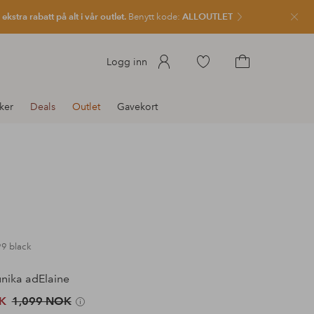
kstra rabatt på alt i vår outlet.
Benytt kode:
ALLOUTLET
Lukk
Gå
Logg inn
til
Gå
favorittmerkede
til
ker
Deals
Outlet
Gavekort
produkter
handlekurven
99 black
nika adElaine
K
1,099 NOK