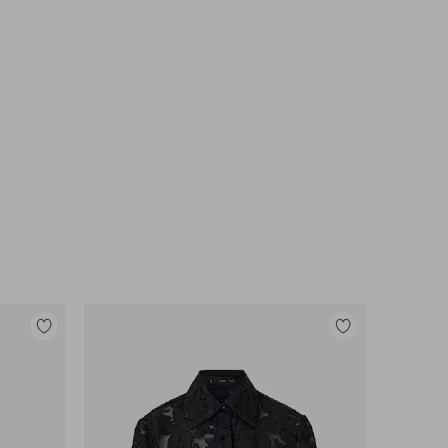
Legg
Legg
til
til
favoritter
favoritter