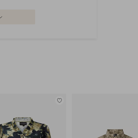
Legg
til
favoritter