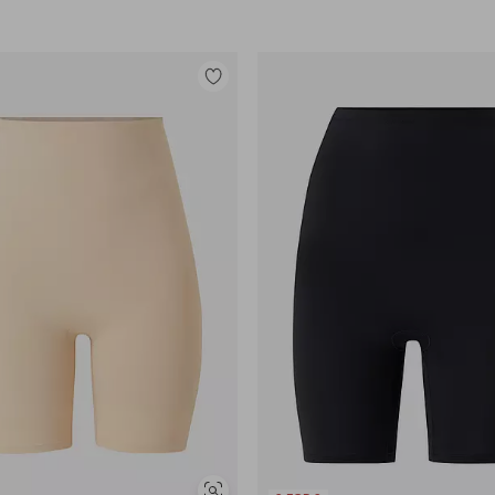
Legg
til
favoritter