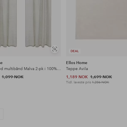
Vis
DEAL
lignende
me
Ellos Home
Gardin med multibånd Malva 2-pk i 100% lin
Teppe Avila
1,099 NOK
1,189 NOK
1,699 NOK
Tidl. laveste pris
1,206 NOK