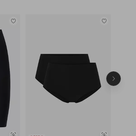
Legg
Legg
til
til
favoritter
favoritter
Neste
produkt