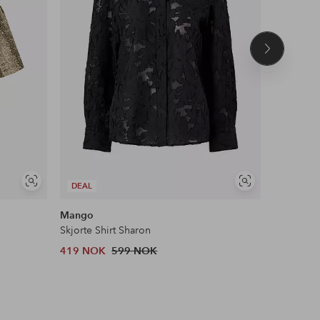
Neste
produkt
Vis
Vis
DEAL
DEAL
lignende
lignende
Mango
Gozzip
Skjorte Shirt Sharon
Tunika Gs
419 NOK
599 NOK
899 NOK