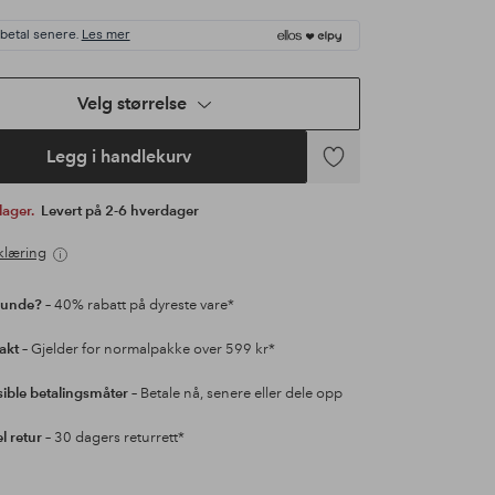
 betal senere.
Les mer
Velg størrelse
Legg i handlekurv
Legg
til
 lager.
Levert på 2-6 hverdager
favoritter
klæring
kunde?
– 40% rabatt på dyreste vare*
rakt
– Gjelder for normalpakke over 599 kr*
sible betalingsmåter
– Betale nå, senere eller dele opp
l retur
– 30 dagers returrett*