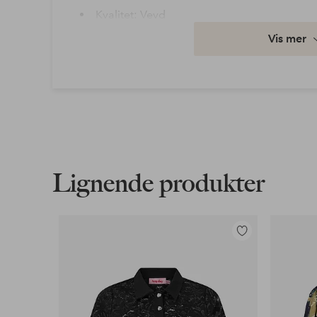
Kvalitet: Vevd
Materiale: 100% Polyester
Vis mer
Størrelsestype: Plus
Vaske: Finvask 30°
Ermelengde: Langt erme
Artikkelnummer: 2237553-01-S
Last ned høyoppløst bilde
Lignende produkter
Fri frakt
Gjelder for normalpakke over 599 kr
Legg
til
Les mer
favoritter