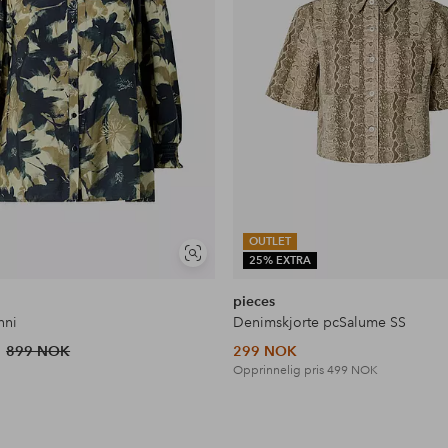
OUTLET
Vis
25% EXTRA
lignende
pieces
nni
Denimskjorte pcSalume SS
899 NOK
299 NOK
Opprinnelig pris
499 NOK