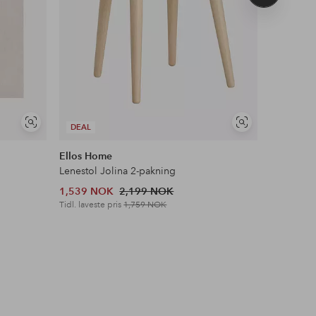
produkt
Vis
Vis
DEAL
DEAL
lignende
lignende
Ellos Home
Ellos Ho
Lenestol Jolina 2-pakning
Speil Myr
1,539 NOK
2,199 NOK
2,449 N
Tidl. laveste pris
1,759 NOK
Tidl. lavest