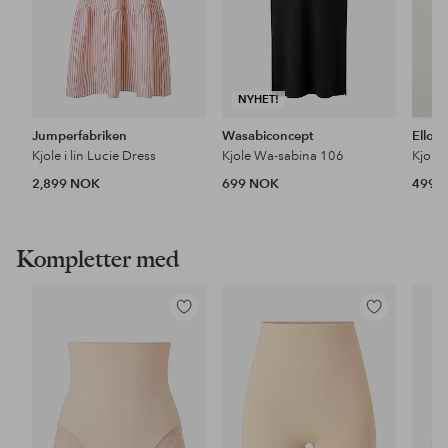
NYHET!
Jumperfabriken
Wasabiconcept
Ellos 
Kjole i lin Lucie Dress
Kjole Wa-sabina 106
Kjole
2,899 NOK
699 NOK
499 
Kompletter med
Legg
Legg
til
til
favoritter
favoritter