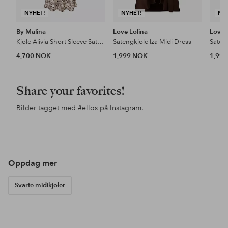
NYHET!
NYHET!
NY
By Malina
Love Lolina
Love 
Kjole Alivia Short Sleeve Satin Midi Dress
Satengkjole Iza Midi Dress
Sateng
4,700 NOK
1,999 NOK
1,99
Share your favorites!
Bilder tagget med
#ellos
på Instagram.
Innlegg
e.ricaaea
Innlegg
lindamariie
Inn
chr
publisert
publisert
pub
av
av
av
Oppdag mer
Svarte midikjoler