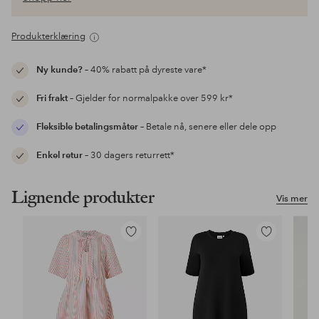
Produkterklæring
Ny kunde?
– 40% rabatt på dyreste vare*
Fri frakt
– Gjelder for normalpakke over 599 kr*
Fleksible betalingsmåter
– Betale nå, senere eller dele opp
Enkel retur
– 30 dagers returrett*
Lignende produkter
Vis mer
Legg
Legg
til
til
favoritter
favoritter