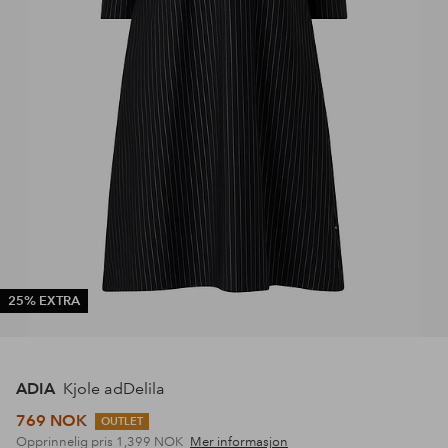
25% EXTRA
ADIA
Kjole adDelila
769 NOK
OUTLET
Opprinnelig pris
1,399 NOK
Mer informasjon