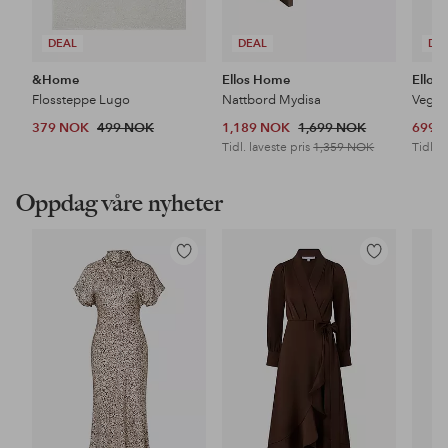
DEAL
DEAL
DE
&Home
Ellos Home
Ellos
Flossteppe Lugo
Nattbord Mydisa
Veggh
379 NOK
499 NOK
1,189 NOK
1,699 NOK
699 
Tidl. laveste pris
1,359 NOK
Tidl. l
Oppdag våre nyheter
Legg
Legg
til
til
favoritter
favoritter