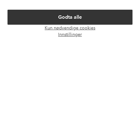
Om Ellos
Godta alle
Kun nødvendige cookies
Våre tjenester
Åpne
Innstillinger
chat-
boks
Vilkår
Venner
Sikre betalinger - Betal direkte eller del opp
Vil du vite mer om
våre betalingsalternativer
?
elpy
elpy