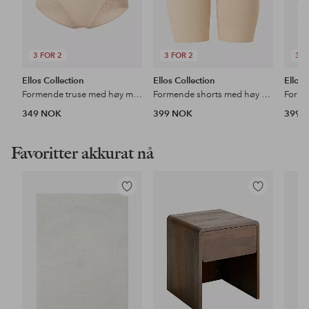
3 FOR 2
3 FOR 2
3 F
Ellos Collection
Ellos Collection
Ellos 
Formende truse med høy midje - medium støtte
Formende shorts med høy midje - medium support
349 NOK
399 NOK
399 
Favoritter akkurat nå
Legg
Legg
til
til
favoritter
favoritter