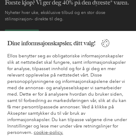
Første kjøp? Vi ger deg 40% på den dyreste* varen.
Nyheter hver uke, eksklusive tilbud og en stor dose
stilinspirasjon– direkte til deg.
Bli kunde
Dine informsajonskapsler, ditt valg!
* Se tilbudsvilkår ved registrering
Ellos benytter seg av obligatoriske informasjonskapsler
slik at nettstedet skal fungere, samt informasjonskapsler
for analyse, tilpasset innhold og for å gi deg en mer
Trenger du hjelp?
relevant opplevelse på nettstedet vårt. Disse
personopplysningene og informasjonskapslene deler vi
Du finner svar på de vanligste spørsmålene i vår FAQ. Du finner
med de annonse- og analyseselskaper vi samarbeider
også informasjon om hvordan du kan kontakte oss.
med. Dette er for å analysere hvordan du bruker siden,
samt til forbedring av markedsføringen vår, slik at du kan
Kundeservice
Bestilling
Betalingsmåte
Lev
få mer persontilpassede annonser. Ved å klikke på
Aksepter samtykker du til vår bruk av
informasjonskapsler. Du kan tilpasse valgene dine under
Innstillinger og lese mer under våre retningslinjer for
Mine sider
personvern.
cookie-policy.