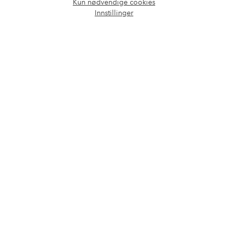
Kun nødvendige cookies
Våre tjenester
Åpne
Innstillinger
chat-
boks
Vilkår
Venner
Sikre betalinger - Betal direkte eller del opp
Vil du vite mer om
våre betalingsalternativer
?
elpy
elpy
Norge - Velg land
Facebook
Instagram
Pinterest
Youtube