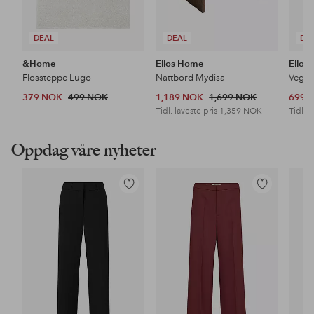
DEAL
DEAL
DE
&Home
Ellos Home
Ellos
Flossteppe Lugo
Nattbord Mydisa
Veggh
379 NOK
499 NOK
1,189 NOK
1,699 NOK
699 
Tidl. laveste pris
1,359 NOK
Tidl. l
Oppdag våre nyheter
Legg
Legg
til
til
favoritter
favoritter