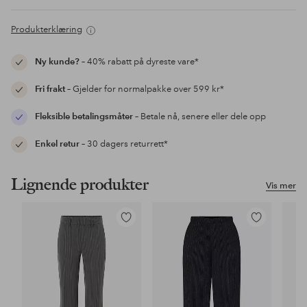
Produkterklæring
Ny kunde?
– 40% rabatt på dyreste vare*
Fri frakt
– Gjelder for normalpakke over 599 kr*
Fleksible betalingsmåter
– Betale nå, senere eller dele opp
Enkel retur
– 30 dagers returrett*
Lignende produkter
Vis mer
Legg
Legg
til
til
favoritter
favoritter