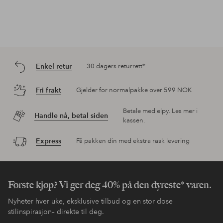
Enkel retur
30 dagers returrett*
Fri frakt
Gjelder for normalpakke over 599 NOK
Betale med elpy. Les mer i
Handle nå, betal siden
kassen.
Express
Få pakken din med ekstra rask levering
Første kjøp? Vi ger deg 40% på den dyreste* varen.
Nyheter hver uke, eksklusive tilbud og en stor dose
stilinspirasjon– direkte til deg.