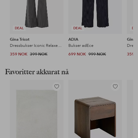
DEAL
DEAL
DE
Gina Tricot
ADIA
Gina T
Dressbukser Iconic Relaxed Bootcut
Bukser adEce
359 NOK
399 NOK
699 NOK
999 NOK
359 
Favoritter akkurat nå
Legg
Legg
til
til
favoritter
favoritter