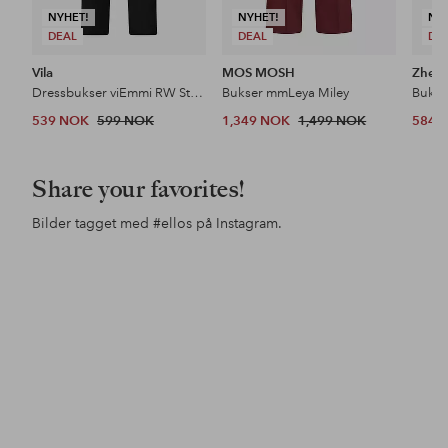
NYHET!
NYHET!
NY
DEAL
DEAL
DE
Vila
MOS MOSH
Zhenz
Dressbukser viEmmi RW Straight Pant
Bukser mmLeya Miley
539 NOK
599 NOK
1,349 NOK
1,499 NOK
584 
Share your favorites!
Bilder tagget med
#ellos
på Instagram.
Innlegg
maddejohnsson
Innlegg
ellosofficial
Inn
fan
publisert
publisert
pub
av
av
av