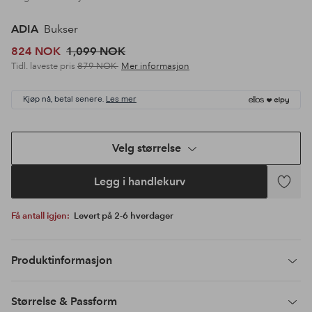
ADIA
Bukser
824 NOK
1,099 NOK
Tidl. laveste pris
879 NOK
Mer informasjon
Kjøp nå, betal senere.
Les mer
Velg størrelse
Legg i handlekurv
Legg
til
Få antall igjen:
Levert på 2-6 hverdager
favoritte
Produktinformasjon
Størrelse & Passform