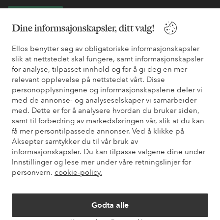
Bli kunde
Dine informsajonskapsler, ditt valg!
* Se tilbudsvilkår ved registrering
Ellos benytter seg av obligatoriske informasjonskapsler
slik at nettstedet skal fungere, samt informasjonskapsler
for analyse, tilpasset innhold og for å gi deg en mer
Trenger du hjelp?
relevant opplevelse på nettstedet vårt. Disse
personopplysningene og informasjonskapslene deler vi
Du finner svar på de vanligste spørsmålene i vår FAQ. Du finner
med de annonse- og analyseselskaper vi samarbeider
også informasjon om hvordan du kan kontakte oss.
med. Dette er for å analysere hvordan du bruker siden,
samt til forbedring av markedsføringen vår, slik at du kan
Kundeservice
Bestilling
Betalingsmåte
Lev
få mer persontilpassede annonser. Ved å klikke på
Aksepter samtykker du til vår bruk av
informasjonskapsler. Du kan tilpasse valgene dine under
Innstillinger og lese mer under våre retningslinjer for
Mine sider
personvern.
cookie-policy.
Om Ellos
Godta alle