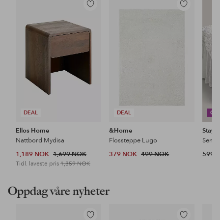
Legg
Legg
til
til
favoritter
favoritter
DEAL
DEAL
CO
Ellos Home
&Home
Stayc
Nattbord Mydisa
Flossteppe Lugo
1,189 NOK
1,699 NOK
379 NOK
499 NOK
599 
Tidl. laveste pris
1,359 NOK
Oppdag våre nyheter
Legg
Legg