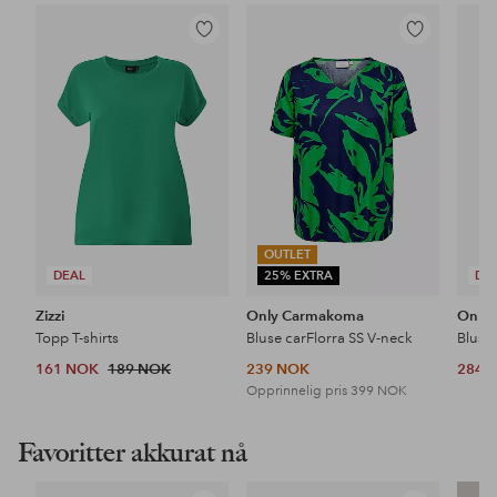
Legg
Legg
til
til
favoritter
favoritter
OUTLET
DEAL
25% EXTRA
DE
Zizzi
Only Carmakoma
Only
Topp T-shirts
Bluse carFlorra SS V-neck
Bluse
161 NOK
189 NOK
239 NOK
284 
Opprinnelig pris
399 NOK
Favoritter akkurat nå