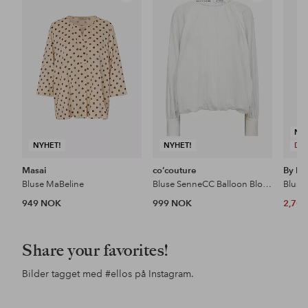
til
til
favoritter
favoritter
NY
NYHET!
NYHET!
DE
Masai
co’couture
By Ma
Bluse MaBeline
Bluse SenneCC Balloon Blouse
Bluse
949 NOK
999 NOK
2,70
Share your favorites!
Bilder tagget med
#ellos
på Instagram.
Innlegg
ellosofficial
Innlegg
ellosofficial
Inn
jess
publisert
publisert
pub