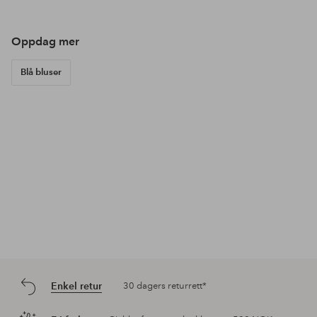
av
av
av
Oppdag mer
Blå bluser
Enkel retur
30 dagers returrett*