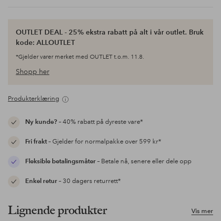
OUTLET DEAL - 25% ekstra rabatt på alt i vår outlet. Bruk
kode: ALLOUTLET
*Gjelder varer merket med OUTLET t.o.m. 11.8.
Shopp her
Produkterklæring
Ny kunde?
– 40% rabatt på dyreste vare*
Fri frakt
– Gjelder for normalpakke over 599 kr*
Fleksible betalingsmåter
– Betale nå, senere eller dele opp
Enkel retur
– 30 dagers returrett*
Lignende produkter
Vis mer