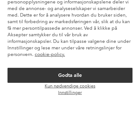
personopplysningene og informasjonskapslene deler vi
Du finner svar på de vanligste spørsmålene i vår FAQ. Du finner
med de annonse- og analyseselskaper vi samarbeider
også informasjon om hvordan du kan kontakte oss.
med. Dette er for å analysere hvordan du bruker siden,
samt til forbedring av markedsføringen vår, slik at du kan
Kundeservice
Bestilling
Betalingsmåte
Lev
få mer persontilpassede annonser. Ved å klikke på
Aksepter samtykker du til vår bruk av
informasjonskapsler. Du kan tilpasse valgene dine under
Innstillinger og lese mer under våre retningslinjer for
Mine sider
personvern.
cookie-policy.
Om Ellos
Godta alle
Kun nødvendige cookies
Våre tjenester
Åpne
Innstillinger
chat-
boks
Vilkår
Venner