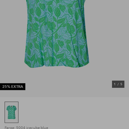
1
/
5
25% EXTRA
Farge: 5004 icecube blue