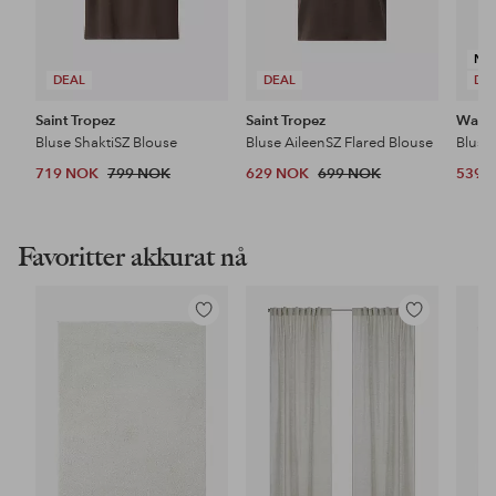
NY
DEAL
DEAL
DE
Saint Tropez
Saint Tropez
Wasab
Bluse ShaktiSZ Blouse
Bluse AileenSZ Flared Blouse
Bluse
719 NOK
799 NOK
629 NOK
699 NOK
539 
Favoritter akkurat nå
Legg
Legg
til
til
favoritter
favoritter