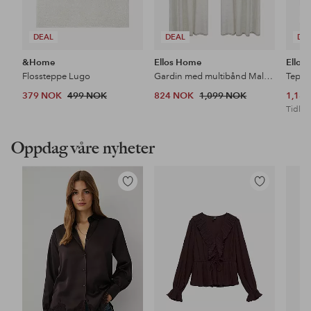
DEAL
DEAL
DE
&Home
Ellos Home
Ellos
Flossteppe Lugo
Gardin med multibånd Malva 2-pk i 100% lin
Teppe
379 NOK
499 NOK
824 NOK
1,099 NOK
1,18
Tidl. l
Oppdag våre nyheter
Legg
Legg
til
til
favoritter
favoritter