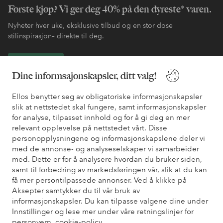
Første kjøp? Vi ger deg 40% på den dyreste* varen.
Nyheter hver uke, eksklusive tilbud og en stor dose
stilinspirasjon– direkte til deg.
Bli kunde
Dine informsajonskapsler, ditt valg!
* Se tilbudsvilkår ved registrering
Ellos benytter seg av obligatoriske informasjonskapsler
slik at nettstedet skal fungere, samt informasjonskapsler
for analyse, tilpasset innhold og for å gi deg en mer
Trenger du hjelp?
relevant opplevelse på nettstedet vårt. Disse
personopplysningene og informasjonskapslene deler vi
Du finner svar på de vanligste spørsmålene i vår FAQ. Du finner
med de annonse- og analyseselskaper vi samarbeider
også informasjon om hvordan du kan kontakte oss.
med. Dette er for å analysere hvordan du bruker siden,
samt til forbedring av markedsføringen vår, slik at du kan
Kundeservice
Bestilling
Betalingsmåte
Lev
få mer persontilpassede annonser. Ved å klikke på
Aksepter samtykker du til vår bruk av
informasjonskapsler. Du kan tilpasse valgene dine under
Innstillinger og lese mer under våre retningslinjer for
Mine sider
personvern.
cookie-policy.