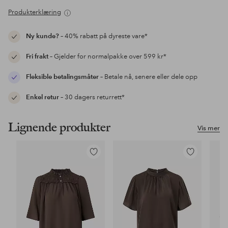
Produkterklæring
Ny kunde?
– 40% rabatt på dyreste vare*
Fri frakt
– Gjelder for normalpakke over 599 kr*
Fleksible betalingsmåter
– Betale nå, senere eller dele opp
Enkel retur
– 30 dagers returrett*
Lignende produkter
Vis mer
Legg
Legg
til
til
favoritter
favoritter