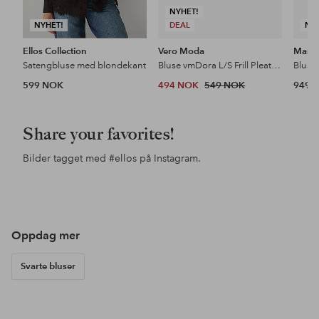
NYHET!
NYHET!
DEAL
NY
Ellos Collection
Vero Moda
Masai
Satengbluse med blondekant
Bluse vmDora L/S Frill Pleat Top
Bluse
599 NOK
494 NOK
549 NOK
949 
Share your favorites!
Bilder tagget med
#ellos
på Instagram.
Innlegg
ellosofficial
Innlegg
ellosofficial
Inn
jess
publisert
publisert
pub
av
av
av
Oppdag mer
Svarte bluser