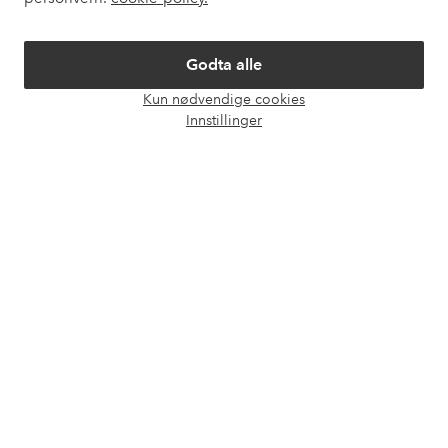
Om Ellos
Godta alle
Kun nødvendige cookies
Våre tjenester
Åpne
Innstillinger
chat-
boks
Vilkår
Venner
Sikre betalinger - Betal direkte eller del opp
Vil du vite mer om
våre betalingsalternativer
?
elpy
elpy