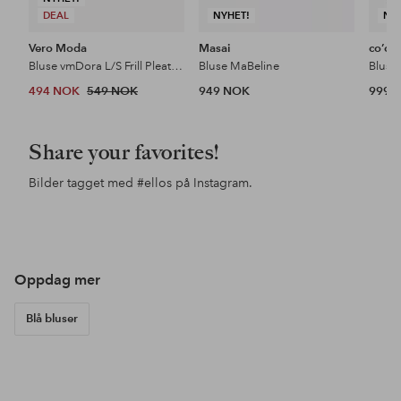
DEAL
NYHET!
NY
Vero Moda
Masai
co’co
Bluse vmDora L/S Frill Pleat Top
Bluse MaBeline
494 NOK
549 NOK
949 NOK
999 
Share your favorites!
Bilder tagget med
#ellos
på Instagram.
Innlegg
ellosofficial
Innlegg
ellosofficial
Inn
jess
publisert
publisert
pub
av
av
av
Oppdag mer
Blå bluser