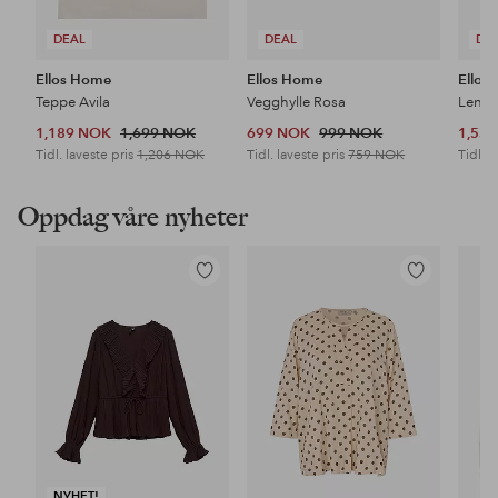
DEAL
DEAL
DE
Ellos Home
Ellos Home
Ellos
Teppe Avila
Vegghylle Rosa
Lenes
1,189 NOK
1,699 NOK
699 NOK
999 NOK
1,53
Tidl. laveste pris
1,206 NOK
Tidl. laveste pris
759 NOK
Tidl. l
Oppdag våre nyheter
Legg
Legg
til
til
favoritter
favoritter
NYHET!