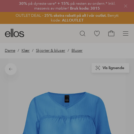
30%
på dyreste vare*
+ 15%
på resten av ordern.* Inkl.
Lukk
massevis av møbler!
Bruk kode: 3015
OUTLET DEAL -
25% ekstra rabatt på alt i vår outlet.
Benytt
kode:
ALLOUTLET
Ellos
Gå
Søk
logo
til
Gå
–
favorittmerkede
til
Dame
Klær
Skjorter & bluser
Bluser
gå
produkter
handlekurv
til
forsiden
Vis lignende
Tilbake