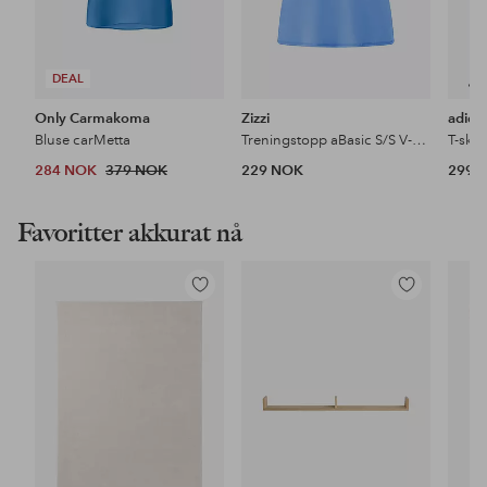
DEAL
Only Carmakoma
Zizzi
adida
Bluse carMetta
Treningstopp aBasic S/S V-neck Tee
T-skjo
284 NOK
379 NOK
229 NOK
299 
Favoritter akkurat nå
Legg
Legg
til
til
favoritter
favoritter