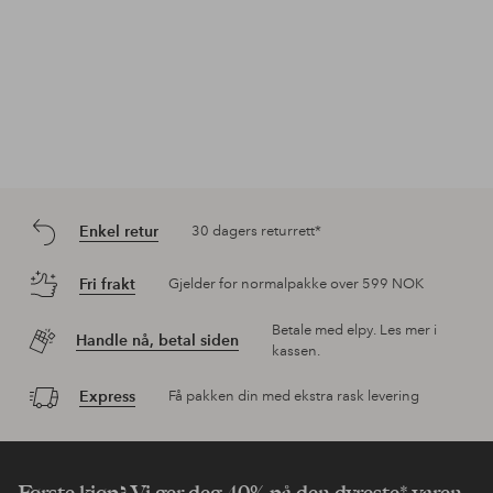
Enkel retur
30 dagers returrett*
Fri frakt
Gjelder for normalpakke over 599 NOK
Betale med elpy. Les mer i
Handle nå, betal siden
kassen.
Express
Få pakken din med ekstra rask levering
Første kjøp? Vi ger deg 40% på den dyreste* varen.