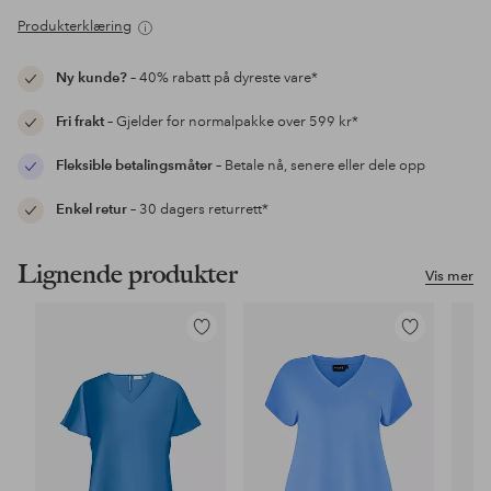
Produkterklæring
Ny kunde?
– 40% rabatt på dyreste vare*
Fri frakt
– Gjelder for normalpakke over 599 kr*
Fleksible betalingsmåter
– Betale nå, senere eller dele opp
Enkel retur
– 30 dagers returrett*
Lignende produkter
Vis mer
Legg
Legg
til
til
favoritter
favoritter