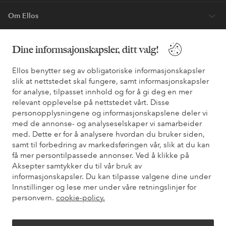
Om Ellos
Våre tjenester
Dine informsajonskapsler, ditt valg!
Ellos benytter seg av obligatoriske informasjonskapsler
Vilkår
slik at nettstedet skal fungere, samt informasjonskapsler
for analyse, tilpasset innhold og for å gi deg en mer
Venner
relevant opplevelse på nettstedet vårt. Disse
personopplysningene og informasjonskapslene deler vi
med de annonse- og analyseselskaper vi samarbeider
med. Dette er for å analysere hvordan du bruker siden,
samt til forbedring av markedsføringen vår, slik at du kan
Sikre betalinger - Betal direkte eller del opp
få mer persontilpassede annonser. Ved å klikke på
Vil du vite mer om
våre betalingsalternativer
?
Aksepter samtykker du til vår bruk av
informasjonskapsler. Du kan tilpasse valgene dine under
elpy
elpy
Innstillinger og lese mer under våre retningslinjer for
personvern.
cookie-policy.
Norge - Velg land