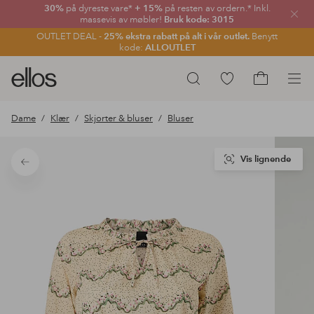
30%
på dyreste vare*
+ 15%
på resten av ordern.* Inkl.
Lukk
massevis av møbler!
Bruk kode: 3015
OUTLET DEAL -
25% ekstra rabatt på alt i vår outlet.
Benytt
kode:
ALLOUTLET
Ellos
Gå
Søk
logo
til
Gå
–
favorittmerkede
til
Dame
Klær
Skjorter & bluser
Bluser
gå
produkter
handlekurv
til
forsiden
Vis lignende
Tilbake