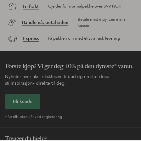
Fri frakt
Gjelder for normalpakke over 599 NOK
Betale med elpy. Les mer i
Handle nå, betal siden
kassen.
Express
Få pakken din med ekstra rask levering
Første kjøp? Vi ger deg 40% på den dyreste* varen.
Nyheter hver uke, eksklusive tilbud og en stor dose
stilinspirasjon– direkte til deg.
Bli kunde
* Se tilbudsvilkår ved registrering
Trenger du hjelp?