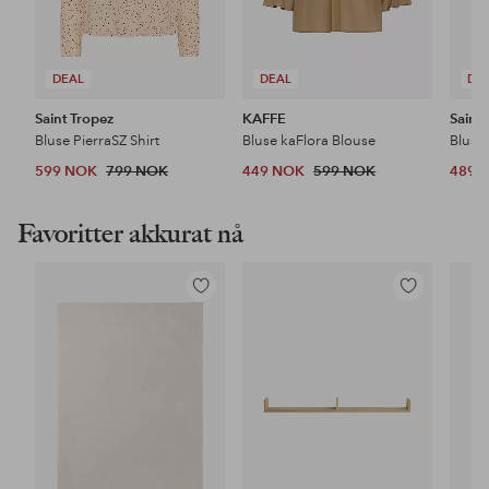
DEAL
DEAL
DE
Saint Tropez
KAFFE
Saint
Bluse PierraSZ Shirt
Bluse kaFlora Blouse
Bluse
599 NOK
799 NOK
449 NOK
599 NOK
489 
Favoritter akkurat nå
Legg
Legg
til
til
favoritter
favoritter