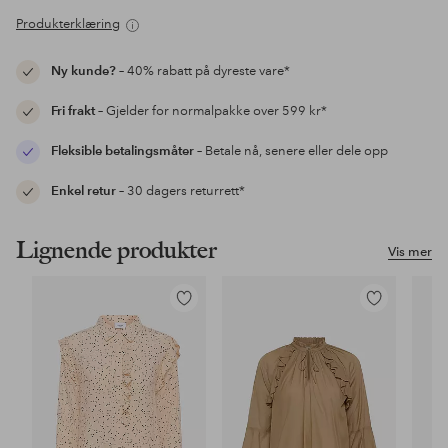
Produkterklæring
Ny kunde?
– 40% rabatt på dyreste vare*
Fri frakt
– Gjelder for normalpakke over 599 kr*
Fleksible betalingsmåter
– Betale nå, senere eller dele opp
Enkel retur
– 30 dagers returrett*
Lignende produkter
Vis mer
Legg
Legg
til
til
favoritter
favoritter