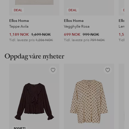
DEAL
DEAL
DE
Ellos Home
Ellos Home
Ellos
Teppe Avila
Vegghylle Rosa
Lenes
1,189 NOK
1,699 NOK
699 NOK
999 NOK
1,53
Tidl. laveste pris
1,206 NOK
Tidl. laveste pris
759 NOK
Tidl. l
Oppdag våre nyheter
Legg
Legg
til
til
favoritter
favoritter
NYHET!