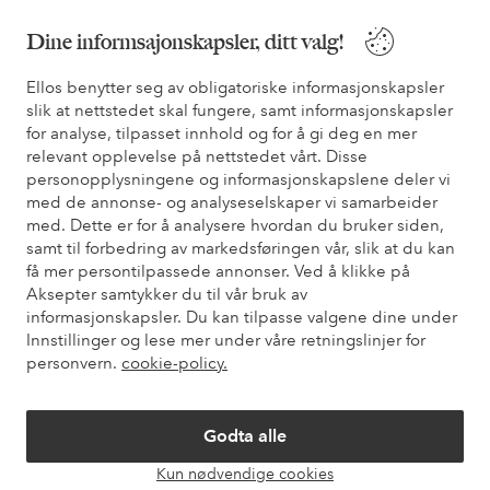
Du finner svar på de vanligste spørsmålene i vår FAQ. Du finner
Dine informsajonskapsler, ditt valg!
også informasjon om hvordan du kan kontakte oss.
Ellos benytter seg av obligatoriske informasjonskapsler
slik at nettstedet skal fungere, samt informasjonskapsler
Kundeservice
Bestilling
Betalingsmåte
Lev
for analyse, tilpasset innhold og for å gi deg en mer
relevant opplevelse på nettstedet vårt. Disse
personopplysningene og informasjonskapslene deler vi
Mine sider
med de annonse- og analyseselskaper vi samarbeider
med. Dette er for å analysere hvordan du bruker siden,
samt til forbedring av markedsføringen vår, slik at du kan
Om Ellos
få mer persontilpassede annonser. Ved å klikke på
Aksepter samtykker du til vår bruk av
informasjonskapsler. Du kan tilpasse valgene dine under
Våre tjenester
Innstillinger og lese mer under våre retningslinjer for
personvern.
cookie-policy.
Vilkår
Godta alle
Venner
Kun nødvendige cookies
Åpne