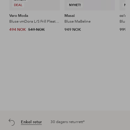
DEAL
NYHET!
NY
Vero Moda
Masai
co’co
Bluse vmDora L/S Frill Pleat Top
Bluse MaBeline
494 NOK
549 NOK
949 NOK
999 
Enkel retur
30 dagers returrett*